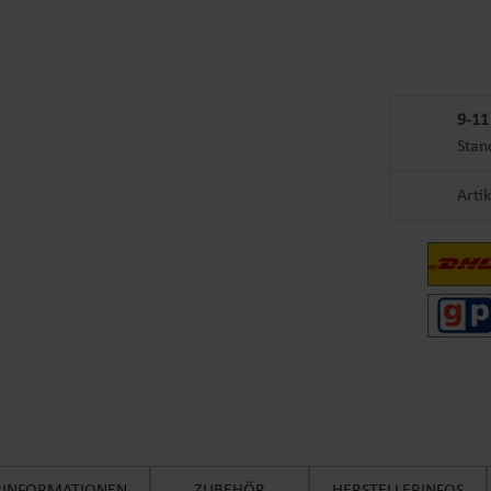
9-11
Stan
Arti