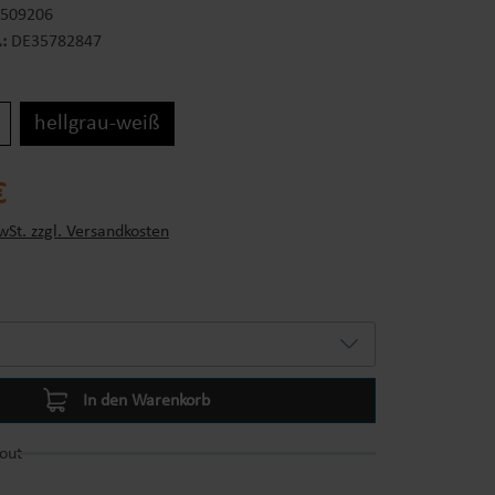
-509206
.:
DE35782847
hellgrau-weiß
s:
€
wSt. zzgl. Versandkosten
In den Warenkorb
out