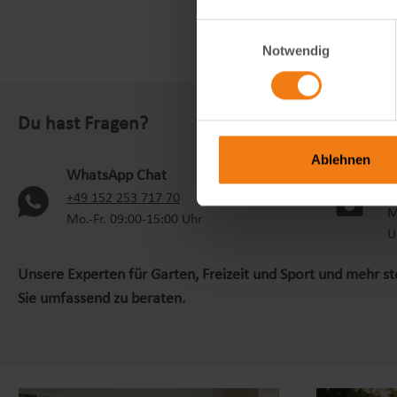
Einwilligungsauswahl
Notwendig
Du hast Fragen?
Ablehnen
S
WhatsApp Chat
+
(oeffnet in neuem Tab)
+49 152 253 717 70
M
Mo.-Fr. 09:00-15:00 Uhr
U
Unsere Experten für Garten, Freizeit und Sport und mehr s
Sie umfassend zu beraten.