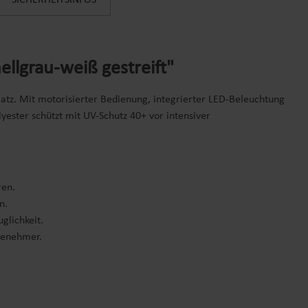
SICHERHEITSINFOS
llgrau-weiß gestreift"
atz. Mit motorisierter Bedienung, integrierter LED-Beleuchtung
ster schützt mit UV-Schutz 40+ vor intensiver
.
ren.
en.
uglichkeit.
ngenehmer.