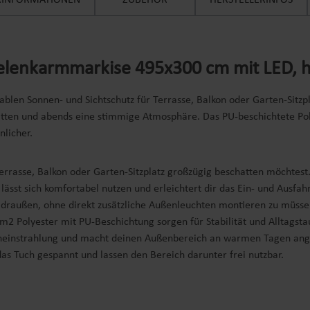
ERINFORMATIONEN
ZUBEHÖR
HERSTELLERINFOS
lenkarmmarkise 495x300 cm mit LED, he
len Sonnen- und Sichtschutz für Terrasse, Balkon oder Garten-Sitzpl
en und abends eine stimmige Atmosphäre. Das PU-beschichtete Polye
licher.
errasse, Balkon oder Garten-Sitzplatz großzügig beschatten möchtest
ässt sich komfortabel nutzen und erleichtert dir das Ein- und Ausfah
 draußen, ohne direkt zusätzliche Außenleuchten montieren zu müss
 Polyester mit PU-Beschichtung sorgen für Stabilität und Alltagsta
neneinstrahlung und macht deinen Außenbereich an warmen Tagen a
as Tuch gespannt und lassen den Bereich darunter frei nutzbar.