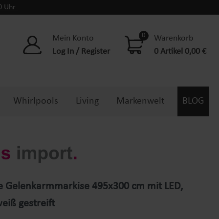
00 Uhr
0
Mein Konto
Warenkorb
Log In / Register
0 Artikel 0,00 €
Whirlpools
Living
Markenwelt
BLOG
he Gelenkarmmarkise 495x300 cm mit LED,
eiß gestreift