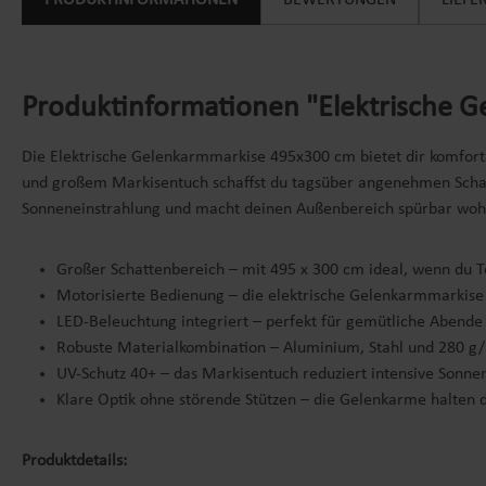
PRODUKTINFORMATIONEN
BEWERTUNGEN
LIEF
Produktinformationen "Elektrische Ge
Die Elektrische Gelenkarmmarkise 495x300 cm bietet dir komfortab
und großem Markisentuch schaffst du tagsüber angenehmen Schatt
Sonneneinstrahlung und macht deinen Außenbereich spürbar wohn
Großer Schattenbereich – mit 495 x 300 cm ideal, wenn du T
Motorisierte Bedienung – die elektrische Gelenkarmmarkise l
LED-Beleuchtung integriert – perfekt für gemütliche Abende
Robuste Materialkombination – Aluminium, Stahl und 280 g/m2
UV-Schutz 40+ – das Markisentuch reduziert intensive Son
Klare Optik ohne störende Stützen – die Gelenkarme halten d
Produktdetails: