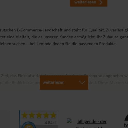
weiterlesen
deutschen E-Commerce-Landschaft und steht für Qualität, Zuverlässig
tet eine Vielfalt, die es unseren Kunden ermöglicht, ihr Zuhause gan
Kleinen suchen – bei Lemodo finden Sie die passenden Produkte.
r Ziel, das Einkaufserlebnis unserer Kunden in Europa so angenehm w
weiterlesen
uf die Bedürfnisse unserer Kunden abgestimmt sind. Diese Marken st
arantieren wir schnellen Versand und Verfügbarkeit für Kunden in ga