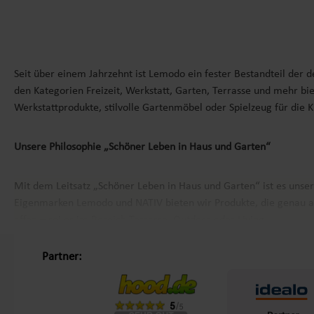
Seit über einem Jahrzehnt ist Lemodo ein fester Bestandteil der 
den Kategorien Freizeit, Werkstatt, Garten, Terrasse und mehr bie
Werkstattprodukte, stilvolle Gartenmöbel oder Spielzeug für die 
Unsere Philosophie „Schöner Leben in Haus und Garten“
Mit dem Leitsatz „Schöner Leben in Haus und Garten“ ist es unse
Eigenmarken
Lemodo
und
NATIV
bieten wir Produkte, die genau a
offen – sei es im Bereich Terrasse, Outdoor oder Living.
Partner:
Kundenzufriedenheit und Service aus Deutschland
Mit einem zentralen Standort in Bechhofen, im Herzen Frankens, g