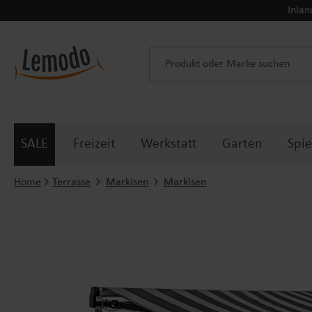
Inlan
 Hauptinhalt springen
Zur Suche springen
Zur Hauptnavigation springen
SALE
Freizeit
Werkstatt
Garten
Spie
Home
Terrasse
Markisen
Markisen