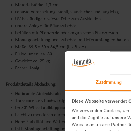
Materialstärke: 1,7 cm
robuste Verarbeitung, stabil, standsicher und langlebig
UV-beständige rissfeste Folie zum Auskleiden
untere Ablage für Pflanzzubehör
befüllen mit Pflanzerde oder organischen Pflanzresten
Montageanleitung und -zubehör im Lieferumfang enthalten
Maße: 89,5 x 59 x 84,5 cm (L x B x H)
Füllvolumen: ca. 80 L
Gewicht: ca. 25 kg
Farbe: Honig
Zustimmung
Produktdetails Abdeckung:
Halbrunde Abdeckhaube
Transparenter, hochwertiger Kunststoff für gute Lichtdurchläs
Diese Webseite verwendet 
Im 50°-Winkel aufklappbar zur ausreichenden Belüftung
Wir verwenden Cookies, um I
Leicht zu montieren durch Fixierung mit Holzschrauben an d
und die Zugriffe auf unsere 
Hohe Stabilität und Wetterbeständigkeit
Website an unsere Partner fü
Inkl. Montageanleitung und Zubehör