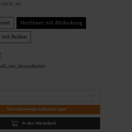
-53520_AD
beet
Hochbeet mit Abdeckung
 mit Rollen
s:
€
wSt. zzgl. Versandkosten
Nur noch wenige Artikel auf Lager
In den Warenkorb