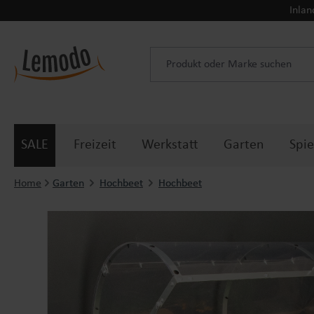
Inlan
 Hauptinhalt springen
Zur Suche springen
Zur Hauptnavigation springen
SALE
Freizeit
Werkstatt
Garten
Spie
Home
Garten
Hochbeet
Hochbeet