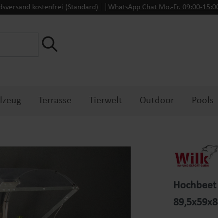
dsversand kostenfrei (Standard)
WhatsApp Chat Mo.-Fr. 09:00-15:
lzeug
Terrasse
Tierwelt
Outdoor
Pools
Hochbeet 
89,5x59x