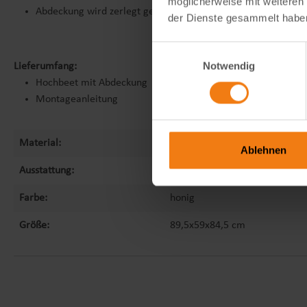
möglicherweise mit weiteren
Abdeckung wird zerlegt geliefert
der Dienste gesammelt habe
Einwilligungsauswahl
Notwendig
Lieferumfang:
Hochbeet mit Abdeckung
Montageanleitung
Material:
Holz
Ablehnen
Ausstattung:
Hochbeet mit Abdeckung
Farbe:
honig
Größe:
89,5x59x84,5 cm