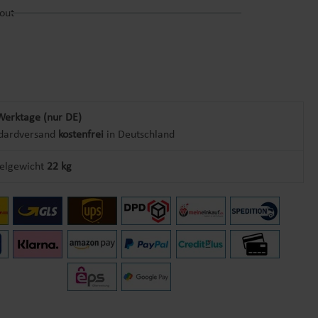
out
Werktage (nur DE)
dardversand
kostenfrei
in Deutschland
kelgewicht
22 kg