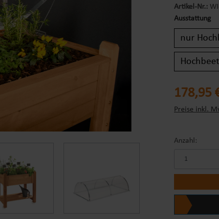
Artikel-Nr.:
WI
Ausstattung
nur Hoch
Hochbeet
Regulärer Prei
178,95 
Preise inkl. M
Anzahl: