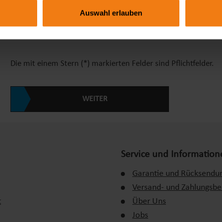
Auswahl erlauben
Lieferadresse weicht von Rechnungsadresse ab.
Die mit einem Stern (*) markierten Felder sind Pflichtfelder.
WEITER
Service und Information
Garantie und Rücksendu
Versand- und Zahlungsb
t
Über Uns
Jobs