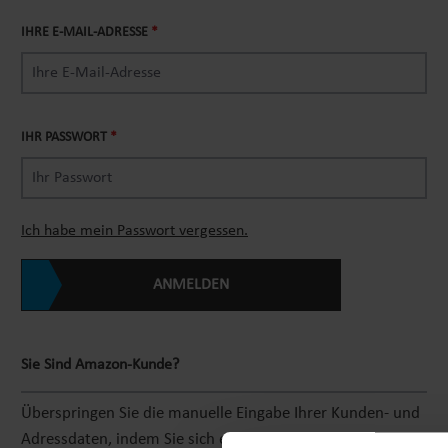
IHRE E-MAIL-ADRESSE
*
IHR PASSWORT
*
Ich habe mein Passwort vergessen.
ANMELDEN
Sie Sind Amazon-Kunde?
Überspringen Sie die manuelle Eingabe Ihrer Kunden- und
Adressdaten, indem Sie sich einfach mit Ihrem Amazon-