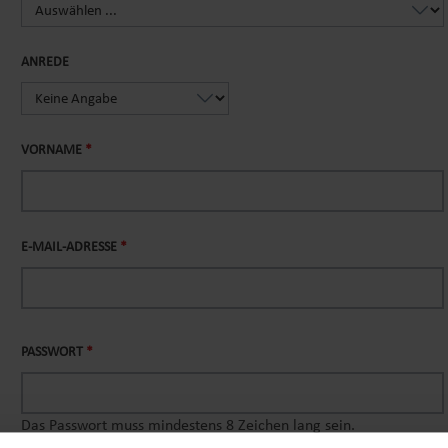
ANREDE
VORNAME
*
E-MAIL-ADRESSE
*
PASSWORT
*
Das Passwort muss mindestens 8 Zeichen lang sein.