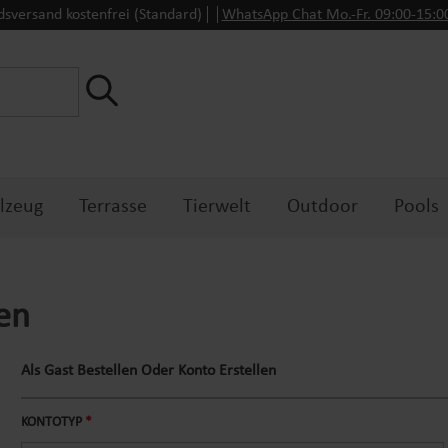
dsversand kostenfrei (Standard)
WhatsApp Chat Mo.-Fr. 09:00-15:
lzeug
Terrasse
Tierwelt
Outdoor
Pools
en
Als Gast Bestellen Oder Konto Erstellen
Persönliche Informationen
KONTOTYP
*