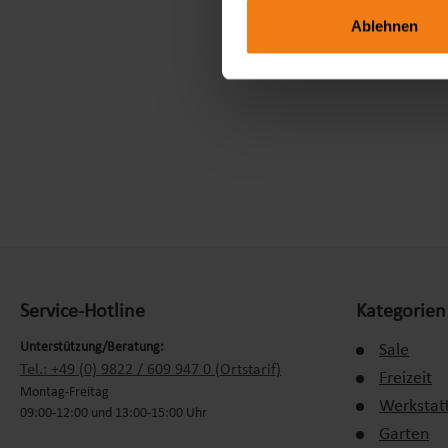
Ablehnen
Service-Hotline
Kategorien
Unterstützung/Beratung:
Sale
Tel.: +49 (0) 9822 / 609 947 0 (Ortstarif)
Freizeit
Montag-Freitag
Werkstat
09:00-12:00 und 13:00-15:00 Uhr
Garten