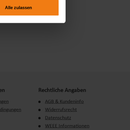
Alle zulassen
en
Rechtliche Angaben
ngen
AGB & Kundeninfo
edingungen
Widerrufsrecht
Datenschutz
WEEE Informationen