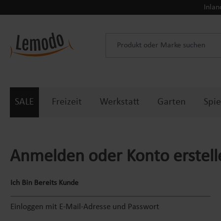
Inlan
 Hauptinhalt springen
Zur Suche springen
Zur Hauptnavigation springen
SALE
Freizeit
Werkstatt
Garten
Spie
Anmelden oder Konto erstell
Ich Bin Bereits Kunde
Einloggen mit E-Mail-Adresse und Passwort