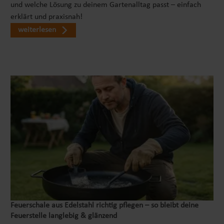
und welche Lösung zu deinem Gartenalltag passt – einfach
Abdeckung abnehmen müssen. Für die Pflege
erklärt und praxisnah!
reicht es in der Regel aus, die Außenseite
weiterlesen
gelegentlich mit klarem Wasser oder einer
milden Seifenlösung abzuwischen. Aggressive
Reinigungsmittel oder Scheuerschwämme sollten
vermieden werden, um die Oberfläche dauerhaft
geschmeidig und dicht zu halten. Bei
Nichtgebrauch kann die Abdeckung trocken und
geschützt gelagert werden. ## Lieferumfang und
Einsatz im Alltag Zum Lieferumfang gehört eine
EnergySense Plus Thermo-Komplettabdeckung in
runder Ausführung für Whirlpools bis ca. Ø 180 x
66 cm. In Kombination mit Ihrem vorhandenen
Spa reduziert sie den Energieverbrauch, schützt
das Wasser vor Verunreinigungen und verlängert
die Zeit, in der Sie die wohltuende Wärme
genießen können. Ob für die tägliche
Feuerschale aus Edelstahl richtig pflegen – so bleibt deine
Entspannung, den Wochenendbesuch von
Feuerstelle langlebig & glänzend