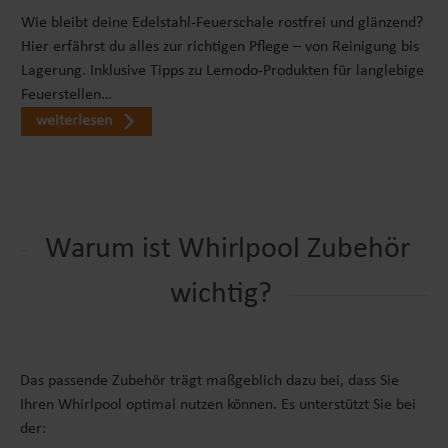
Freunden oder die Verlängerung der Outdoor-
Wie bleibt deine Edelstahl-Feuerschale rostfrei und glänzend?
Saison – mit dieser LAY-Z-SPA Abdeckung machen
Hier erfährst du alles zur richtigen Pflege – von Reinigung bis
Sie Ihren Whirlpool komfortabler, sparsamer und
Lagerung. Inklusive Tipps zu Lemodo-Produkten für langlebige
alltagstauglicher.
Feuerstellen…
weiterlesen
Warum ist Whirlpool Zubehör
wichtig?
Das passende Zubehör trägt maßgeblich dazu bei, dass Sie
Ihren Whirlpool optimal nutzen können. Es unterstützt Sie bei
der: