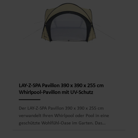
erweitern, so dass sie perfekt zu Ihrem
Poolbereich passen. Produktdetails Zum Schutz
des Poolbodens und des Rasens9 Fliesen á 50 x 50
cm (ca. 2,25 m²) Passend für alle
Aufstellpoolgrößen durch beliebig erweiterbares
Stecksystem
LAY-Z-SPA Pavillon 390 x 390 x 255 cm
Whirlpool-Pavillon mit UV-Schutz
Der LAY-Z-SPA Pavillon 390 x 390 x 255 cm
verwandelt Ihren Whirlpool oder Pool in eine
geschützte Wohlfühl-Oase im Garten. Das
freistehende Pavillon-Zelt passt auf alle LAY-Z-SPA