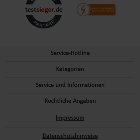
1. Abdeckungen und Schutzvorrichtungen
Eine hochwertige Abdeckung schützt Ihren Whirlpool vor
Verschmutzungen und Wärmeverlust. Sie verhindert, dass
Blätter, Insekten oder andere Fremdkörper ins Wasser
gelangen, und trägt zur Energieeffizienz bei, indem sie die
Service-Hotline
Wassertemperatur hält. Zudem bieten Schutzvorrichtungen
wie Pavillons oder Zelte zusätzlichen Schutz vor
Kategorien
Witterungseinflüssen und neugierigen Blicken.
Service und Informationen
2. Filter und Reinigung
Rechtliche Angaben
Sauberes Wasser ist das A und O für ein angenehmes
Badeerlebnis. Ersatzfilter und spezielle Reinigungsmittel
Impressum
sorgen dafür, dass das Wasser stets klar und hygienisch bleibt.
Regelmäßige Reinigung verlängert zudem die Lebensdauer
Ihres Whirlpools und reduziert den Bedarf an chemischen
Datenschutzhinweise