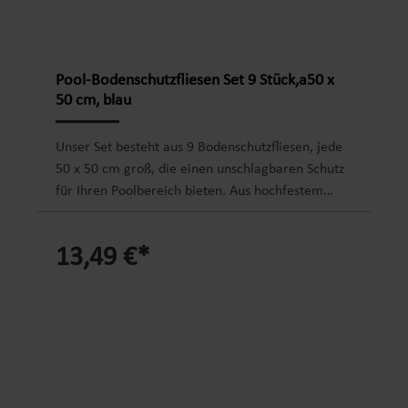
Pool-Bodenschutzfliesen Set 9 Stück,a50 x
50 cm, blau
Unser Set besteht aus 9 Bodenschutzfliesen, jede
50 x 50 cm groß, die einen unschlagbaren Schutz
für Ihren Poolbereich bieten. Aus hochfestem
Polyethylen gefertigt, halten diese Fliesen den
Anforderungen eines aktiven Poollebens mühelos
13,49 €*
stand. Kein lästiges Kratzen oder Abnutzen des
Poolbodens mehr. Mit einer Gesamtfläche von
2,25 m² bieten Ihnen unsere Bodenschutzfliesen
den Raum, den Sie für Ihre Poolpartys, Spiele und
Entspannungsmomente benötigen. Das
erweiterbare Stecksystem ermöglicht es Ihnen,
die Fliesen nach Bedarf anzupassen und zu