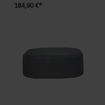
Modelle und Pools bis Ø 366 cm und bietet
184,90 €*
zuverlässigen UV- und Sichtschutz sowie Schutz
vor Wind, leichtem Regen und Insekten – ideal für
ungestörte Wellnessstunden im Freien. - LAY-Z-
SPA Pavillon 390 x 390 x 255 cm als Überdachung
für Spas und Pools bis Ø 366 cm.- Bietet UV- und
Sichtschutz und schirmt vor Wind, leichtem Regen
und neugierigen Blicken ab.- Stabiler Rahmen und
textiler Überzug – als Zelt oder klassischer
Pavillon nutzbar.- 4 abnehmbare Seitenteile mit
Moskitonetzen für flexiblen Schutz vor Insekten
und Wetter.- 4 große Innentaschen im Pavillon für
Getränke, Handtücher und persönliche
Gegenstände.- Aufbau in ca. 15 Minuten mit 2
Personen dank durchdachtem Zeltkonzept.-
Inklusive praktischer Aufbewahrungstasche zur
kompakten Lagerung außerhalb der Saison. -
Produkttyp: Pavillon / Zeltüberdachung für
Whirlpool und Pool.- Marke / Serie: Bestway LAY-