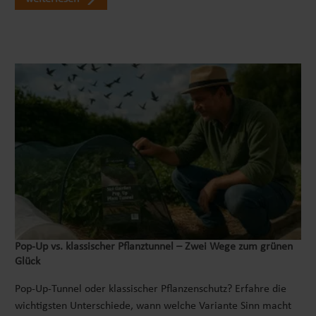
Abdeckung unnötig schwer oder unhandlich zu
kombiniert, ist dieser Pavillon eine passende
machen. Außen schützt das mehrlagige TriTech
Erweiterung für Ihren Garten.
Material die Isolierung vor mechanischer
Belastung und Feuchtigkeit. Die wasserfeste
Oberfläche verhindert, dass Regen oder
Spritzwasser in die Dämmung eindringen. So
bleibt die Abdeckung formstabil, lässt sich gut
handhaben und kann über viele Saisons hinweg
verwendet werden. In der Praxis kann die
Abdeckung die Energieeffizienz Ihres Whirlpools
um bis zu 40 % erhöhen und damit die Heizkosten
deutlich reduzieren. ## Montage, Nutzung und
Pflege der LAY-Z-SPA Abdeckung Die Nutzung ist
bewusst unkompliziert gehalten. Legen Sie die
Abdeckung über den gefüllten Whirlpool, richten
Pop‑Up vs. klassischer Pflanztunnel – Zwei Wege zum grünen
Sie sie an der Beckenform aus und schließen Sie
Glück
sie rundum. Die integrierte Reißverschlussöffnung
Pop-Up-Tunnel oder klassischer Pflanzenschutz? Erfahre die
ermöglicht einen bequemen Zugang zu den
wichtigsten Unterschiede, wann welche Variante Sinn macht
Pumpenanschlüssen, ohne dass Sie die komplette