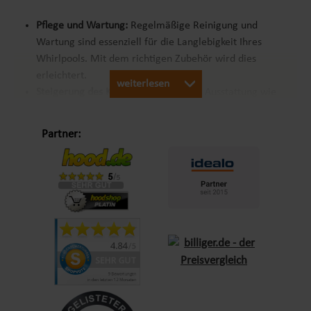
Pflege und Wartung:
Regelmäßige Reinigung und
Wartung sind essenziell für die Langlebigkeit Ihres
Whirlpools. Mit dem richtigen Zubehör wird dies
erleichtert.
weiterlesen
Steigerung des Komforts:
Zusätzliche Ausstattung wie
Kopfstützen oder Getränkehalter erhöhen den
Wohlfühlfaktor.
Partner:
Sicherheit:
Rutschfeste Stufen oder Handläufe
minimieren das Risiko von Unfällen.
Individualisierung:
Mit verschiedenen Zubehörteilen
können Sie Ihren Whirlpool nach Ihren persönlichen
Vorlieben gestalten.
Essentielles Whirlpool Zubehör im Überblick
Um das Beste aus Ihrem Whirlpool herauszuholen, sollten Sie
folgende Zubehörkategorien berücksichtigen: