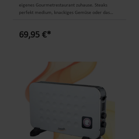
eigenes Gourmetrestaurant zuhause. Steaks
perfekt medium, knackiges Gemüse oder das
perfekte Frühstücksei: alles mit diesem
Küchengerät. Vorteile Wancle Sous Vide Garer
69,95 €*
Stick: Viele Einsatzmöglichkeiten: Sanftgaren von
verschiedenen Lebensmitteln, Joghurtmaker,
Eierkocher, Auftau- und Warmhaltefunktion,
Babynahrung Vorteile: präzise
Temperaturführung, großer Temperaturbereich,
leichte Reinigung, einfaches und sicheres
Befestigen an Töpfen, Warnfunktionen Einfache
Bedienbarkeit: Durch das große Einstellrad und
den Touchscreen kann die Temperatur und die
Gar-Dauer bequem eingestellt werden
Funktionen: Abschaltautomatik bei niedrigem
Wasserstand, Timer, 3 unterschiedliche akustische
Warnfunktionen Leistungsmerkmale: 850 W,
Pumpleistung: 7-8 l/min, Temperaturbereich 25