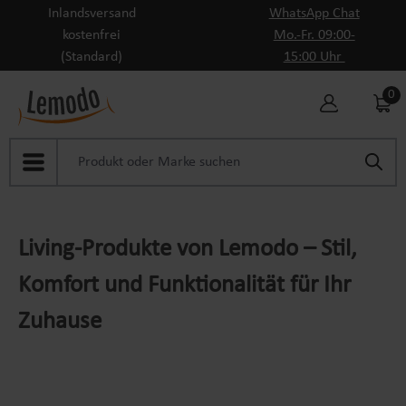
Inlandsversand
WhatsApp Chat
Zum Hauptinhalt springen
kostenfrei
Mo.-Fr. 09:00-
(Standard)
15:00 Uhr
0
Living-Produkte von Lemodo – Stil,
Komfort und Funktionalität für Ihr
Zuhause