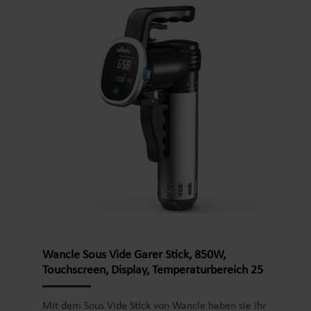
Individuelle Wohnlösungen:
Passende Produkte für
jedes Zimmer.
Langlebige Qualität:
Robuste Materialien, die lange
Freude bereiten.
Vielfältiges Design:
Elegante und stilvolle Elemente
für jedes Ambiente.
Funktionalität und Komfort:
Von Elektroheizern bis zu
Zimmerbrunnen.
Große Auswahl:
Produkte in den Kategorien Baby,
Briefkasten, Möbel und mehr.
Wancle Sous Vide Garer Stick, 850W,
Touchscreen, Display, Temperaturbereich 25
bis 99 Grad
Mit dem Sous Vide Stick von Wancle haben sie ihr