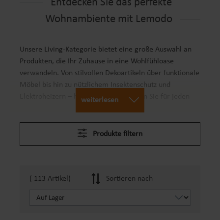
Entdecken Sie das perfekte
Wohnambiente mit Lemodo
Unsere Living-Kategorie bietet eine große Auswahl an
Produkten, die Ihr Zuhause in eine Wohlfühloase
verwandeln. Von stilvollen Dekoartikeln über funktionale
Möbel bis hin zu nützlichem Insektenschutz und
Elektroheizern – hier bei Lemodo finden Sie für jeden
weiterlesen
Raum und jede Anforderung die passende Lösung.
Lassen Sie sich inspirieren und entdecken Sie, wie Sie
Ihrem Zuhause mit unseren Produkten eine individuelle
Produkte filtern
Note verleihen können.
( 113 Artikel)
Sortieren nach
Warum Sie sich für uns entscheiden
sollten