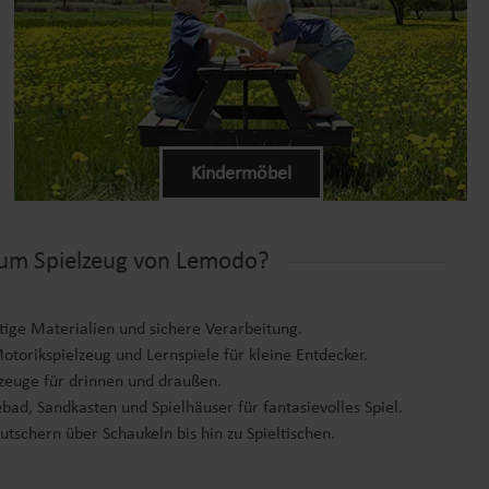
Kindermöbel
m Spielzeug von Lemodo?
ge Materialien und sichere Verarbeitung.
torikspielzeug und Lernspiele für kleine Entdecker.
zeuge für drinnen und draußen.
bad, Sandkasten und Spielhäuser für fantasievolles Spiel.
tschern über Schaukeln bis hin zu Spieltischen.