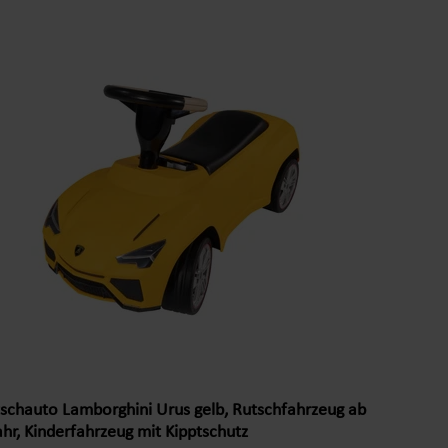
 Kinderfahrzeug schenkst Du Deinem Kind die
lichkeit, seine Umwelt in einem größeren Umkreis zu
decken. Es kann sich frei bewegen und Du musst auf
isse Sicherheitsfeatures nicht verzichten. Das
derfahrzeug ist aus stabilen Kunststoff gefertigt und
ckt einiges weg. Der Anhänger ist mit einem
herheitsverschluss am Traktor befestigt und lässt sich
ht so leicht abschütteln. Zu guter Letzt verfügt der
ktor noch über einen Überschlagschutz, der ein nach-
ten-Kippen verhindert. Mit unserem Rutschauto kann
n Kind spielerisch seine Motorik erlernen
iehungsweise Erlerntes verbessern. Je nach Alter reicht
 Lerneffekt von Grobmotorik über
ichgewichtstraining bis hin zu einer Verbesserung der
chicklichkeit. Produktinformationen: Material: PP-
ststoff, Metall Maß inklusive Anhänger: ca. 91 x 29 x 44
(L x B x H) Sitzmaße: 17 x 18 x 25 cm (L x B x H)
schauto Lamborghini Urus gelb, Rutschfahrzeug ab
ktorfarbe: gelb Empfohlenes Alter: 12-36 Monate
ahr, Kinderfahrzeug mit Kipptschutz
imales Belastungsgewicht: 25 kg Max. Ladegewicht