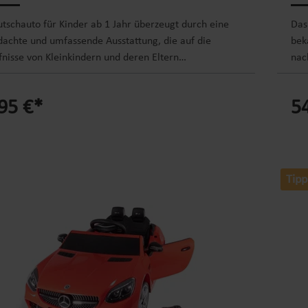
Hän
tschauto für Kinder ab 1 Jahr überzeugt durch eine
Das
Rec
achte und umfassende Ausstattung, die auf die
bek
(ni
nisse von Kleinkindern und deren Eltern
nac
Kin
ermaßen eingeht. Ein besonderes Highlight sind die
Jah
klei
rreifen, die eine geräuscharme Fahrweise
Mög
Jah
95 €*
5
ichen, was nicht nur das Spielvergnügen des Kindes
erk
es 
t, sondern auch die Nerven der Eltern schont. Die
Sic
Rut
ierte Hupe bietet darüber hinaus die Möglichkeit, dass
Übe
in 
nd spielerisch auf sich aufmerksam machen kann. In
Kin
Erl
 Material und Verarbeitung setzt das Rutscherauto
Umk
Tipp
Rut
tt
chwertige Qualität. Der stabile Kunststoff zeichnet
wäh
Wel
urch besondere Strapazierfähigkeit und Langlebigkeit
sic
SPI
adurch bleibt das Kinderfahrzeug auch bei intensivem
ver
Rut
ch widerstandsfähig und sicher. Ein weiterer Vorteil
das
Tra
tschfahrzeugs ist seine positive Auswirkung auf die
pro
Kin
che Entwicklung. Es fördert gezielt die Koordinations-
Rut
Kie
leichgewichtsfähigkeiten, während es die motorischen
vie
mit
keiten des Kindes verbessern kann. Diese Entwicklung
för