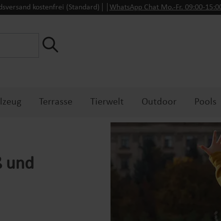
dsversand kostenfrei (Standard)
WhatsApp Chat Mo.-Fr. 09:00-15:
lzeug
Terrasse
Tierwelt
Outdoor
Pools
ß und