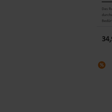
Das Ru
durchd
Bedürf
gleich
Flüste
34,
ermögl
förder
integr
das Ki
puncto
%
Raba
auf ho
sich d
aus. D
Gebrau
des Ru
kindli
und G
Fertig