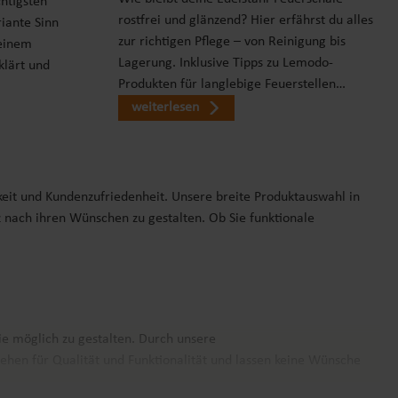
chtigsten
rostfrei und glänzend? Hier erfährst du alles
iante Sinn
zur richtigen Pflege – von Reinigung bis
einem
Lagerung. Inklusive Tipps zu Lemodo-
klärt und
Produkten für langlebige Feuerstellen…
weiterlesen
keit und Kundenzufriedenheit. Unsere breite Produktauswahl in
z nach ihren Wünschen zu gestalten. Ob Sie funktionale
ie möglich zu gestalten. Durch unsere
ehen für Qualität und Funktionalität und lassen keine Wünsche