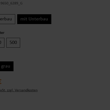
-9650_6289_G
erbau
mit Unterbau
ter
0
500
grau
s:
€
wSt. zzgl. Versandkosten