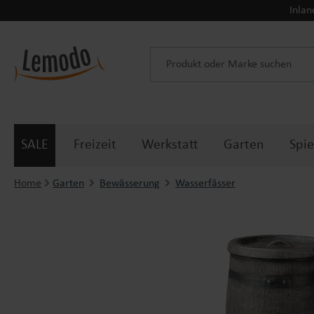
Inlan
 Hauptinhalt springen
Zur Suche springen
Zur Hauptnavigation springen
SALE
Freizeit
Werkstatt
Garten
Spie
Home
Garten
Bewässerung
Wasserfässer