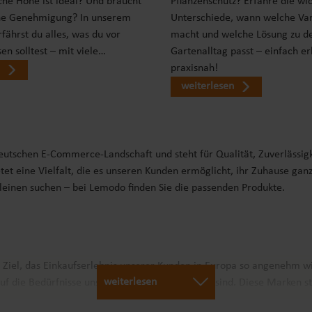
che Höhe ist ideal? Und braucht
Pflanzenschutz? Erfahre die wi
ne Genehmigung? In unserem
Unterschiede, wann welche Var
fährst du alles, was du vor
macht und welche Lösung zu d
en solltest – mit viele…
Gartenalltag passt – einfach er
praxisnah!
weiterlesen
deutschen E-Commerce-Landschaft und steht für Qualität, Zuverlässig
tet eine Vielfalt, die es unseren Kunden ermöglicht, ihr Zuhause gan
Kleinen suchen – bei Lemodo finden Sie die passenden Produkte.
r Ziel, das Einkaufserlebnis unserer Kunden in Europa so angenehm w
weiterlesen
uf die Bedürfnisse unserer Kunden abgestimmt sind. Diese Marken st