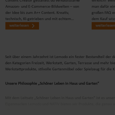
Content Creator gestaltest du verkaufsstarke
wirklich? Wel
Amazon- und E-Commerce-Bildwelten – von
man dafür ei
der Idee bis zum A++ Content. Kreativ,
großen FAQ er
technisch, KI-getrieben und mit echtem…
dem Kauf wiss
weiterlesen
weiterlesen
Seit über einem Jahrzehnt ist Lemodo ein fester Bestandteil der 
den Kategorien Freizeit, Werkstatt, Garten, Terrasse und mehr bie
Werkstattprodukte, stilvolle Gartenmöbel oder Spielzeug für die 
Unsere Philosophie „Schöner Leben in Haus und Garten“
Mit dem Leitsatz „Schöner Leben in Haus und Garten“ ist es unse
Eigenmarken
Lemodo
und
NATIV
bieten wir Produkte, die genau a
offen – sei es im Bereich Terrasse, Outdoor oder Living.