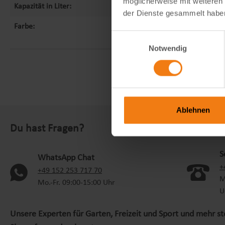
möglicherweise mit weiteren
Kapazität in Liter:
80
der Dienste gesammelt habe
Farbe:
grau
Einwilligungsauswahl
Notwendig
Ablehnen
Du hast Fragen?
S
WhatsApp Chat
+
(oeffnet in neuem Tab)
+49 152 253 717 70
M
Mo.-Fr. 09:00-15:00 Uhr
U
Unsere Experten für Garten, Freizeit und Sport und mehr s