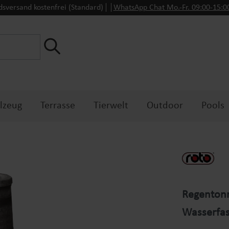
dsversand kostenfrei (Standard)
WhatsApp Chat Mo.-Fr. 09:00-15:
lzeug
Terrasse
Tierwelt
Outdoor
Pools
Regentonn
Wasserfas