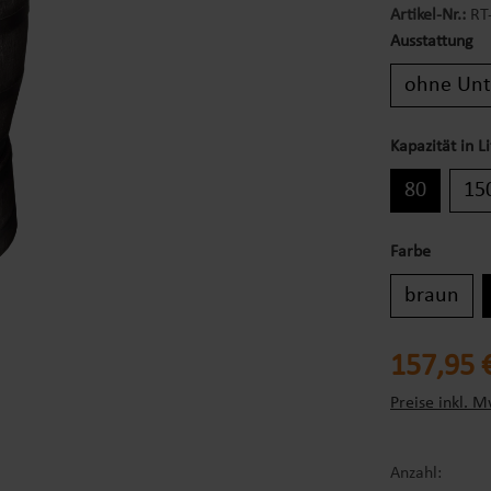
Artikel-Nr.:
RT
Ausstattung
ohne Unt
Kapazität in Li
80
15
Farbe
braun
Regulärer Prei
157,95 
Preise inkl. M
Anzahl: