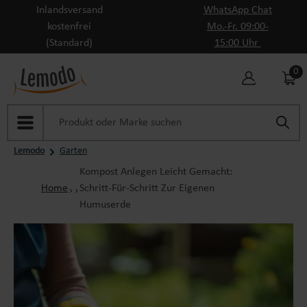
Inlandsversand
WhatsApp Chat
Zum Hauptinhalt springen
kostenfrei
Mo.-Fr. 09:00-
(Standard)
15:00 Uhr
0
Lemodo
Garten
Kompost Anlegen Leicht Gemacht:
Home
Schritt-Für-Schritt Zur Eigenen
Humuserde