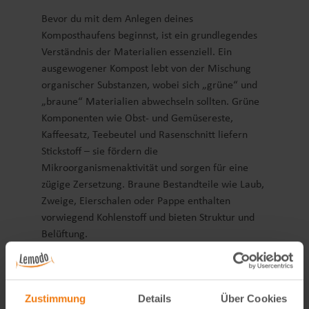
Bevor du mit dem Anlegen deines
Komposthaufens beginnst, ist ein grundlegendes
Verständnis der Materialien essenziell. Ein
ausgewogener Kompost lebt von der Mischung
organischer Substanzen, wobei sich „grüne“ und
„braune“ Materialien abwechseln sollten. Grüne
Komponenten wie Obst- und Gemüsereste,
Kaffeesatz, Teebeutel und Rasenschnitt liefern
Stickstoff – sie fördern die
Mikroorganismenaktivität und sorgen für eine
zügige Zersetzung. Braune Bestandteile wie Laub,
Zweige, Eierschalen oder Pappe enthalten
vorwiegend Kohlenstoff und bieten Struktur und
Belüftung.
Ungeeignet hingegen sind gekochte Speisereste,
Fleisch, Fisch, Milchprodukte und Zitrusfrüchte –
sie fördern Fäulnisprozesse, ziehen Schädlinge an
Zustimmung
Details
Über Cookies
oder hemmen die Kompostierung. Auch Pflanzen