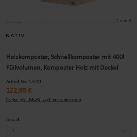
1
von 8
Holzkomposter, Schnellkomposter mit 400l
Füllvolumen, Komposter Holz mit Deckel
Artikel-Nr.:
NA001
Regulärer Preis:
122,95 €
Preise inkl. MwSt. zzgl. Versandkosten
Anzahl: