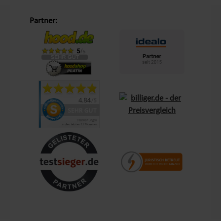
verstaut werden, bis sie erneut benötigt werden. Diese
praktische Eigenschaft macht den Komposter nicht nur
Unsere Philosophie „Schöner Leben in Haus und Garten“
Partner:
äußerst flexibel und leicht zu handhaben, sondern
ermöglicht auch eine effiziente Nutzung des
Mit dem Leitsatz „Schöner Leben in Haus und Garten“ ist es
verfügbaren Stauraums.
unser Ziel, das Einkaufserlebnis unserer Kunden in Europa so
angenehm wie möglich zu gestalten. Durch unsere
Eigenmarken
Lemodo
und
NATIV
bieten wir Produkte, die
genau auf die Bedürfnisse unserer Kunden abgestimmt sind.
Diese Marken stehen für Qualität und Funktionalität und
lassen keine Wünsche offen – sei es im Bereich Terrasse,
Outdoor oder Living.
Kundenzufriedenheit und Service aus Deutschland
Mit einem zentralen Standort in Bechhofen, im Herzen
Frankens, garantieren wir schnellen Versand und Verfügbarkeit
für Kunden in ganz Europa. Unsere Kunden schätzen nicht nur
die Produktvielfalt, sondern auch den Service, den wir ihnen