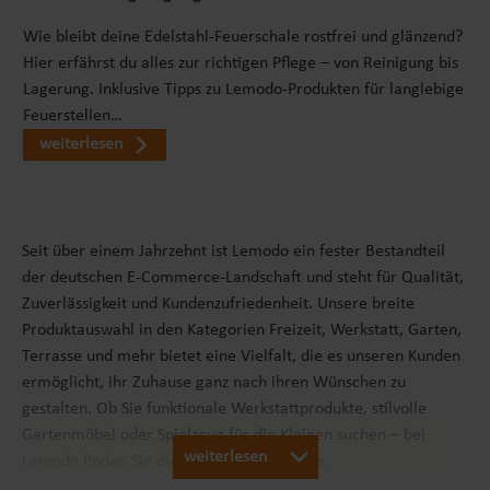
verschiedene Bedürfnisse zu erfüllen. Somit ist der
Wie bleibt deine Edelstahl-Feuerschale rostfrei und glänzend?
Metallkomposter nicht nur ein praktisches Utensil für
Hier erfährst du alles zur richtigen Pflege – von Reinigung bis
die umweltfreundliche Abfallentsorgung, sondern auch
Lagerung. Inklusive Tipps zu Lemodo-Produkten für langlebige
ein vielseitiges Element zur Förderung einer
Feuerstellen…
harmonischen und funktionalen Gartenumgebung.
weiterlesen
RIESIGE KAPAZITÄTDer Kompostbehälter zeichnet sich
durch seine enorme Kapazität aus. Diese großzügige
Größe macht ihn besonders geeignet für Großfamilien
und Mehrpersonenhaushalte. Er bietet ausreichend
Seit über einem Jahrzehnt ist Lemodo ein fester Bestandteil
Raum, um große Mengen an Biomüll effizient in
der deutschen E-Commerce-Landschaft und steht für Qualität,
nährstoffreichen Kompost umzuwandeln, was sowohl
Zuverlässigkeit und Kundenzufriedenheit. Unsere breite
die Gartenpflege erleichtert als auch zur Nachhaltigkeit
Produktauswahl in den Kategorien Freizeit, Werkstatt, Garten,
beiträgt. PLATZSPARENDDer Steckkomposter
Terrasse und mehr bietet eine Vielfalt, die es unseren Kunden
beeindruckt durch seine besondere Flexibilität und
ermöglicht, ihr Zuhause ganz nach ihren Wünschen zu
platzsparende Eigenschaften. Wenn er nicht in
gestalten. Ob Sie funktionale Werkstattprodukte, stilvolle
Gebrauch ist, lässt sich der Drahtkomposter mühelos
Gartenmöbel oder Spielzeug für die Kleinen suchen – bei
auseinandernehmen. Die einzelnen Komponenten
weiterlesen
Lemodo finden Sie die passenden Produkte.
können dann flach zusammengelegt und kompakt