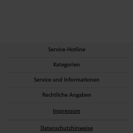
Wir bei Lemodo verstehen, dass das Zuhause mehr als nur ein
Ort ist – es ist ein Rückzugsort und ein Spiegel der
Persönlichkeit. Mit unserer umfassenden Produktpalette und
unseren Eigenmarken stehen wir Ihnen zur Seite, um Ihre
Wohnräume so komfortabel, stilvoll und funktional wie
Service-Hotline
möglich zu gestalten. Entdecken Sie die Vorteile des Einkaufs
bei Lemodo und erleben Sie ein unvergleichliches
Kategorien
Shoppingerlebnis für Haus und Garten.
Service und Informationen
Rechtliche Angaben
Impressum
Datenschutzhinweise