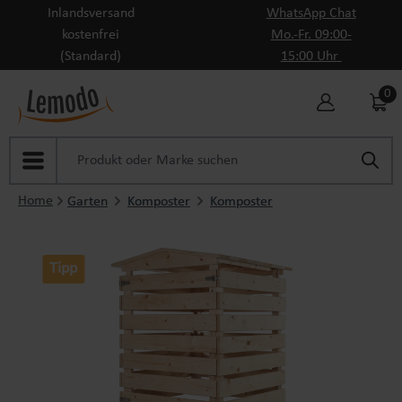
Inlandsversand
WhatsApp Chat
Zum Hauptinhalt springen
kostenfrei
Mo.-Fr. 09:00-
(Standard)
15:00 Uhr
0
Home
Garten
Komposter
Komposter
Tipp