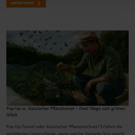
Wachstum Deiner Pflanzen und Gemüse optimal
weiterlesen
unterstützen. Mit unserer Hilfe kannst Du Deinen
eigenen, nachhaltigen Kreislauf schaffen und
gleichzeitig die Umwelt schonen. Du wirst schnell
feststellen, wie einfach es ist, mithilfe unseres
Komposters organische Abfälle in nährstoffreichen
Boden für Deine Pflanzen zu verwandeln. Durch die
regelmäßige Verwendung von Kompost können nicht
nur deine Pflanzen besser gedeihen, sondern du leistest
auch einen wichtigen Beitrag zum Umweltschutz, da du
weniger Abfall produzierst und Ressourcen schonst. Gib
deinen Gartenabfällen eine zweite Chance und erlebe
die Vorteile eines eigenen Kreislaufs, der auf
Nachhaltigkeit basiert. KINDERLEICHTER AUFBAUDie
praktische Konstruktion des Komposters ermöglicht
Pop‑Up vs. klassischer Pflanztunnel – Zwei Wege zum grünen
nicht nur eine zeitsparende Montage, sondern auch
Glück
eine effektive Verwendung im Garten. Der
Metallkomposter ist kinderleicht aufzubauen und
Pop-Up-Tunnel oder klassischer Pflanzenschutz? Erfahre die
erfordert keinerlei Werkzeug. Ein einfaches Stecksystem
wichtigsten Unterschiede, wann welche Variante Sinn macht