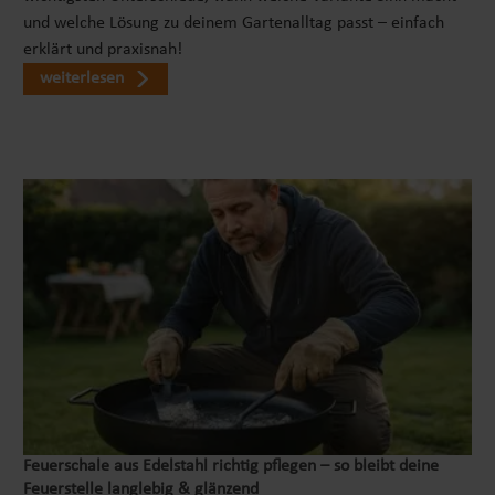
sorgt für einen schnellen und einfachen Aufbau. Der
und welche Lösung zu deinem Gartenalltag passt – einfach
Bausatz ist komplett im Lieferumfang enthalten und
erklärt und praxisnah!
ermöglicht eine schnelle und unkomplizierte Montage.
weiterlesen
Innerhalb kürzester Zeit und mit nur wenigen
Handgriffen kann der Komposter einsatzbereit sein. Auf
diese Weise kann der Biomüll schnell recycelt und die
eigene Komposterde bald genutzt werden. VIELSEITIG
EINSETZBARDer Gartenkomposter bietet eine
bemerkenswerte Vielseitigkeit und lässt sich nicht nur
zur Produktion von wertvoller Komposterde verwenden.
Dank der durchdachten Konstruktion der Seitenteile, die
als praktisches Kompostsieb dienen können, erweitert
sich seine Funktionalität erheblich. Darüber hinaus kann
dieser Komposter mühelos als sicherer Auslauf für
Welpen oder als Gehege für Kleintiere eingesetzt
werden. Die Nutzung des Komposters als Welpenauslauf
oder Kleintiergehege zeigt, wie vielseitig und
anpassungsfähig dieses Gartenaccessoire sein kann. Es
Feuerschale aus Edelstahl richtig pflegen – so bleibt deine
Feuerstelle langlebig & glänzend
hilft dabei, den Raum im Garten optimal zu nutzen und