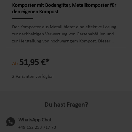
Komposter mit Bodengitter, Metallkomposter für
den eigenen Kompost
Der Komposter aus Metall bietet eine effektive Lösung
zur nachhaltigen Verwertung von Gartenabfällen und
zur Herstellung von hochwertigem Kompost. Dieser
Kompost enthält wichtige Nährstoffe, die das Wachstum
von Pflanzen und Gemüse optimal fördern, wodurch er
51,95 €*
zu einer wertvollen Ressource für jeden
Ab
Gartenliebhaber wird.Ein herausragendes Merkmal des
Metallkomposters ist der kinderleichte Aufbau. Der
2 Varianten verfügbar
Kompostierer lässt sich im Handumdrehen und ohne
jeglichen Aufwand montieren, da keine Werkzeuge
benötigt werden. Ein Bodengitter schützt vor
Du hast Fragen?
Wühlmäusen, Ratten und Maulwurf. Der komplette
Bausatz ist im Lieferumfang enthalten. Der
Gartenkomposter zeichnet sich zudem durch seine
WhatsApp Chat
Vielseitigkeit aus. Neben der Gewinnung von
(oeffnet in neuem Tab)
+49 152 253 717 70