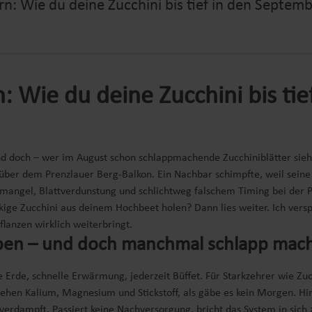
n: Wie du deine Zucchini bis tief in den Septemb
: Wie du deine Zucchini bis ti
d doch – wer im August schon schlappmachende Zucchiniblätter sieht,
 über dem Prenzlauer Berg-Balkon. Ein Nachbar schimpfte, weil seine
fmangel, Blattverdunstung und schlichtweg falschem Timing bei der Pf
ckige Zucchini aus deinem Hochbeet holen? Dann lies weiter. Ich vers
lanzen wirklich weiterbringt.
eben – und doch manchmal schlapp mac
re Erde, schnelle Erwärmung, jederzeit Büffet. Für Starkzehrer wie Zuc
iehen Kalium, Magnesium und Stickstoff, als gäbe es kein Morgen. H
verdampft. Passiert keine Nachversorgung, bricht das System in sich