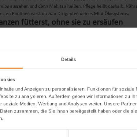
rmlos aussehen und dann Mehltau heißen. Pflege heißt deshalb: Nährst
festen Routinen wirst du zum Dirigenten deines Mini-Ökosystems.
anzen fütterst, ohne sie zu ersäufen
wei Stunden das Handy gecheckt hast, weil Gewitter drohten, die dan
nd plötzlich versalzen gedüngte Ionen die Wurzelspitzen. Die Lösung is
iter pro m². Nicht mit der Gießkanne planschen,
Details
10-Ansatz) plus 20 g Vinasse-Dünger. Der riecht
Cookies
nhalte und Anzeigen zu personalisieren, Funktionen für soziale
elöffel auf 2 Liter) vernebeln; verhindert Mehltau
Website zu analysieren. Außerdem geben wir Informationen zu I
r soziale Medien, Werbung und Analysen weiter. Unsere Partner
 Daten zusammen, die Sie ihnen bereitgestellt haben oder die s
n.
Schachtelhalm und einer Handvoll reifen Komposts. Lass ihn 24 Stun
fgabe über Erfolg oder Schlappe.
ien, die wirklich greifen