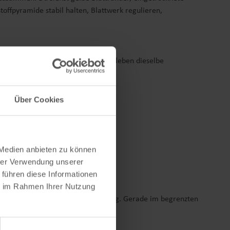
offpyramide stabil halten, Blattwerk regulieren,
n doch ausblieben? Die Pflanzen erleben dieselbe
t eine Zweistufen-Strategie:
Über Cookies
 Medien anbieten zu können
hrer Verwendung unserer
 führen diese Informationen
ie im Rahmen Ihrer Nutzung
den ziehen, einmal umrühren, fertig. Gerade im begrenzten