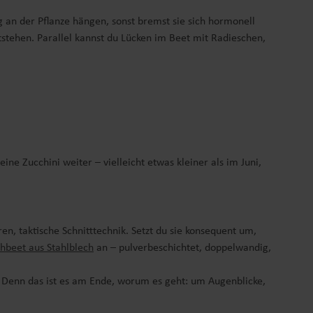
ig an der Pflanze hängen, sonst bremst sie sich hormonell
ntstehen. Parallel kannst du Lücken im Beet mit Radieschen,
e Zucchini weiter – vielleicht etwas kleiner als im Juni,
n, taktische Schnitttechnik. Setzt du sie konsequent um,
hbeet aus Stahlblech
an – pulverbeschichtet, doppelwandig,
. Denn das ist es am Ende, worum es geht: um Augenblicke,