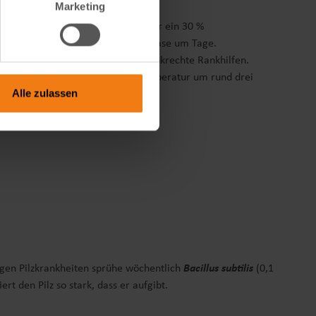
Marketing
ne simple Doppelabdeckung: Tagsüber ein 30 %
ressstunde verlängert die Fruchtphase um Tage.
ckstoff. Ein weiterer Trick: halbsenkrechte Rankhilfen.
ner Schattenkegel, der die Bodentemperatur um rund drei
Alle zulassen
egen Pilzkrankheiten sprühe wöchentlich
Bacillus subtilis
(0,1
 den Pilz so stark, dass er aufgibt.