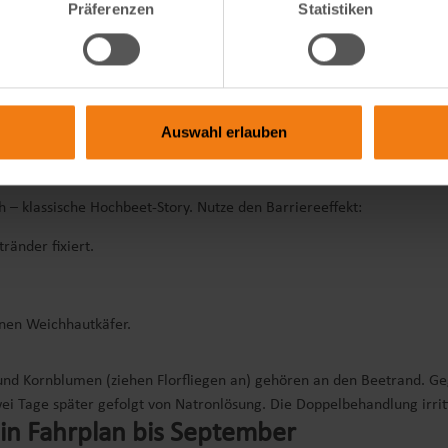
Präferenzen
Statistiken
ngen wie nasse Tücher. Prophylaxe lautet das Stichwort. Ich baue ei
– ein dünnes Vlies, das Verdunstung reduziert. Jede vermiedene St
roh und Kaffeesatz bindet Feuchtigkeit, kühlt und liefert zugleich Sti
iel sanft hochbinden, zwei Augen freilegen – schon entsteht ein klei
Auswahl erlauben
chädlinge abwehren, ohne Chemiekeule
 – klassische Hochbeet-Story. Nutze den Barriereeffekt:
änder fixiert.
nen Weichhautkäfer.
 und Kornblumen (ziehen Florfliegen an) gehören an den Beetrand. G
Tage später gefolgt von Natronlösung. Die Doppelbehandlung irritiert
in Fahrplan bis September