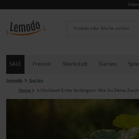
Inlan
 Hauptinhalt springen
Zur Suche springen
Zur Hauptnavigation springen
SALE
Freizeit
Werkstatt
Garten
Spie
Lemodo
Garten
Home
Hochbeet Ernte Verlängern: Wie Du Deine Zucchi