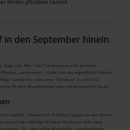
er hinein pflücken kannst
ef in den September hinein
 fragt sich: War’s das? Ich erinnere mich an einen
 Pflanzen „verbrannten“. Dabei war das eigentliche Problem
lege. Genau hier setzt unser Thema an. Du willst bis
preche dir kein Wunderrezept, aber ein praxisnahes Set an
hen
chini perfekt – theoretisch. Praktisch laugen sie den oberen
inzu kommt der ständige Schub an Biomasse: Jede neue
 zusammen. Du siehst gelbe Blattränder, eingetrocknete