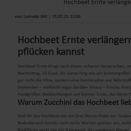
Hochbeet Ernte verlänger
von: Lemodo 360
31.07.25 12:00
Hochbeet Ernte verlängern
pflücken kannst
Hochbeet Ernte klingt nach einem sicheren Versprechen, un
Nachmittag, 32 Grad, die Sonne hing wie ein Schmorgriffel
gar nicht die Hitze, sondern eine Kombination aus Nährstof
September – vielleicht sogar darüber hinaus – frische, kna
Handgriffen, Beobachtungen und kleinen Tricks, das deine Pf
Warum Zucchini das Hochbeet li
Stell dir das Hochbeet wie ein Drei-Sterne-Hotel vor: locke
Bodenbereich bereits nach sechs Wochen spürbar aus, entz
Blattfläche wirkt wie ein Solarpanel, das wiederum Wasser 