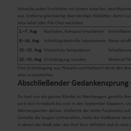
Schneide jeden Fruchtstiel mit einem scharfen, desinfizierte
aus. Entferne gleichzeitig überständige Altblätter, damit L
Asia-Salat oder Pak Choi nachsäen.
1.–7. Aug
Nachsäen, Kompost einarbeiten
Schnellkeim
8.–14. Aug
Schädlingskontrolle intensivieren
Netze stra
15.–21. Aug
Hitzeschutz feinjustieren
Schattierun
22.–31. Aug
Gründüngung aussäen
Material fü
Eine Gründüngung aus Phacelia und Gelbsenf deckt den Boden,
aber aromatischer.
Abschließender Gedankensprung –
Du hast nun ein ganzes Bündel an Werkzeugen: gezielte Bewä
wird dein Erntekorb bis weit in den September klappern. Und
Wärmespeicher deluxe. Vielleicht der letzte Puzzlestein au
Genieße die langen Lichtstrahlen, halte die Gießkanne bere
in denen die Stadt oder das Dorf kurz stillsteht und du ein