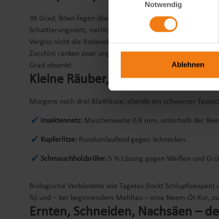
Notwendig
38 Grad, Böen fegen über die Dachterrasse, die Blätter hä
Schattierungsnetz, nachts – wenn Mauern Wärme abstrahlen 
Vergiss nicht die Bodenoberfläche: Mulch aus gehäckseltem St
Zucchini ranken zwar ungern, lassen sich aber anlocken: St
Ablehnen
Grad absenkt.
Kleine Räuber, große Gefahr – S
Morgens noch drei Blattläuse, abends ein schwarzer Teppich
Insektennetz:
Maschenweite 0,8 mm, unterhalb der Beetr
Kupferlitze:
Rundumlaufend gegen Schnecken.
Schmauchholzbrühe:
5 % Lösung gegen Weißen und Grü
Biologische Verbündete wie Tagetes (lockt Schlupfwespen)
%) und – bei beginnendem Mehltau – eine Neem-Öl-Kur, zwei 
Ernten, Schneiden, Nachsäen – de