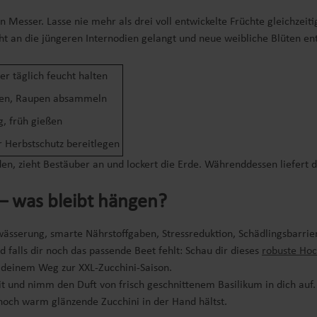
n Messer. Lasse nie mehr als drei voll entwickelte Früchte gleichzeit
icht an die jüngeren Internodien gelangt und neue weibliche Blüten e
er täglich feucht halten
ffen, Raupen absammeln
g, früh gießen
r Herbstschutz bereitlegen
 zieht Bestäuber an und lockert die Erde. Währenddessen liefert dein
 was bleibt hängen?
sserung, smarte Nährstoffgaben, Stressreduktion, Schädlingsbarriere
 falls dir noch das passende Beet fehlt: Schau dir dieses
robuste Hoc
f deinem Weg zur XXL-Zucchini-Saison.
it und nimm den Duft von frisch geschnittenem Basilikum in dich auf
e noch warm glänzende Zucchini in der Hand hältst.