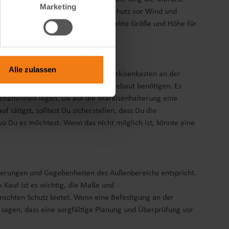
Marketing
 niedrige Markise bietet weniger Schutz vor Wind und
chtige diese Faktoren, um die perfekte Größe und Höhe für
Alle zulassen
in jedem Fall ist es möglich, den Markisenkasten an der
t nur den Markisenkasten fest eingebaut benötigen. Es
haffenheit legen. Da auf die Markisenhalterung eine
tätigst, solltest Du sicherstellen, dass Du die
wo Du es möchtest. Wenn das nicht möglich ist, könnte eine
rderungen und Gegebenheiten des Außenbereichs entspricht.
Kauf ist es wichtig, die Maße und
nschten Schutz bietet. Wenn eine Befestigung an der
 sagen, dass eine sorgfältige Planung und Überprüfung vor