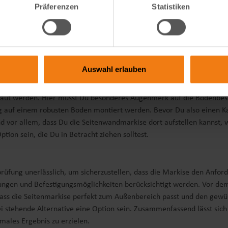
Präferenzen
Statistiken
ass die Höhe der Markise abhängig von ihrer Verwendung ist. Eine zu
 können, vor allem wenn sie einen Sitzbereich abschirmen. Berücksi
Auswahl erlauben
ichtig, die Möglichkeiten zur Befestigung zu überprüfen. Denn nicht 
 nicht immer möglich. Bedenke, dass die meisten Seitenmarkisen nich
baut werden. Hier musst Du besonderes Augenmerk auf die Bodenbesc
 auf einem robusten Boden montiert werden. Bevor Du also einen Kauf 
d vor allem, dass Du die Seitenwandmarkise dort aufstellen kannst, 
tion sein, die Du in Betracht ziehen solltest.
rüfung unerlässlich, um sicherzustellen, dass die Markise den Anfo
ngen und Befestigungsmöglichkeiten berücksichtigt werden. Vor dem 
dass die Seitenmarkise perfekt zum Außenbereich passt und den gewü
i stehende Alternative eine Option sein. Zusammenfassend lässt sich
males Ergebnis zu erzielen.