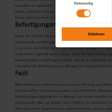
Notwendig
sein darf, um optimalen Schutz zu bieten. Bedenke dabei, d
Sonne, während zu hohe Markisen schnell bedrückend wirken
Deine Seitenmarkise zu finden.
Befestigungsmöglichkeiten
Ablehnen
Bevor Du Dich für eine Seitenmarkise entscheidest, ist es w
Hausfassade zu befestigen. Auch eine Bodenbefestigung ist
muss auch die Halterung für den Markisen-Auszug fest ver
ordentliche Zugkraft wirken kann , muss die Bodenhalterung
Seitenmarkise so befestigen kannst, wie Du es möchtest. Un
frei stehende Alternative (zum Beispiel ein Paravent) eine Op
Fazit
Beim Kauf einer Seitenmarkise ist etwas Planung und Überp
Hierbei sollten Verwendungszweck und Aufstellort, Abmessu
Befestigungsmöglichkeiten zu kennen, um sicherzustellen, 
Hausfassade oder am Boden nicht möglich ist, kann eine fre
dem Kauf einer Seitenmarkise entscheidend ist, um ein opti