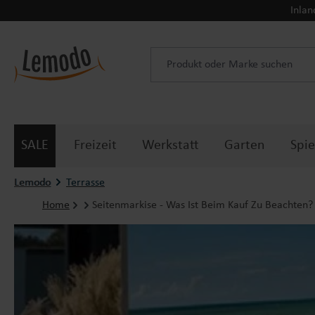
Inlan
 Hauptinhalt springen
Zur Suche springen
Zur Hauptnavigation springen
SALE
Freizeit
Werkstatt
Garten
Spie
Lemodo
Terrasse
Home
Seitenmarkise - Was Ist Beim Kauf Zu Beachten?