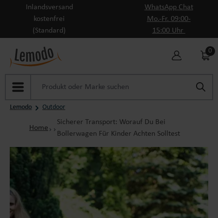
Inlandsversand
WhatsApp Chat
Zum Hauptinhalt springen
kostenfrei
Mo.-Fr. 09:00-
(Standard)
15:00 Uhr
0
Lemodo
Outdoor
Sicherer Transport: Worauf Du Bei
Home
Bollerwagen Für Kinder Achten Solltest