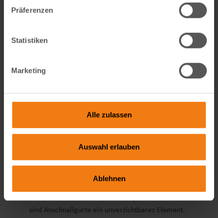
selbst: große, luftgefüllte Reifen bieten deutlich
Präferenzen
bessere Fahreigenschaften auf unebenem
Untergrund und dämpfen Stöße effektiv ab.
Kunststoffräder hingegen sind weniger flexibel
Statistiken
und eignen sich eher für kurze Strecken auf
ebenem Asphalt. Wenn Du also planst, Deinen
Marketing
Bollerwagen für abwechslungsreiche Ausflüge zu
nutzen, solltest Du unbedingt auf hochwertige,
luftgefüllte Räder achten.
Sicherheit für die kleinen
Alle zulassen
Mitfahrer: Anschnallgurte und
Schutzdächer
Auswahl erlauben
Ein sicheres Fahrerlebnis im Bollerwagen beginnt
nicht erst bei der stabilen Bauweise, sondern setzt
Ablehnen
sich bei den integrierten Sicherheitsfeatures fort.
Gerade wenn kleine Kinder transportiert werden,
sind Anschnallgurte ein unverzichtbares Element.