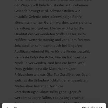
der Wagen voll beladen ist oder auf unebenem
Gelände bewegt wird. Schwachstellen wie
instabile Gelenke oder dünnwandige Rohre
können schnell zur Gefahr werden, wenn sie unter
Belastung nachgeben. Ebenso wichtig ist die
Qualität des verwendeten Stoffs. Dieser sollte
reißfest, wetterbeständig und vor allem frei von
Schadstoffen sein, damit auch bei längeren
Ausflügen keinerlei Risiko für die Kinder besteht.
Reißfeste Polyesterstoffe, wie sie hochwertige
Modelle verwenden, sind hier die beste Wahl.
Dazu gehört, dass die Materialien über
Prüfzeichen wie das Öko-Tex-Zertifikat verfügen,
welches die Unbedenklichkeit der eingesetzten
Materialien bestätigt. Auch die
Verarbeitungsqualität sollte genau geprüft
werden: saubere Nähte, robust angebrachte
Reißverschlüsse und strapazierfähige Nähte sind