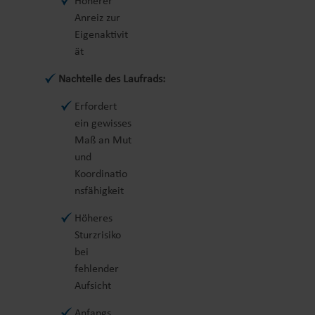
Höherer
Anreiz zur
Eigenaktivit
ät
Nachteile des Laufrads:
Erfordert
ein gewisses
Maß an Mut
und
Koordinatio
nsfähigkeit
Höheres
Sturzrisiko
bei
fehlender
Aufsicht
Anfangs