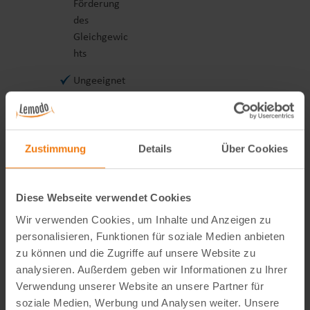
Förderung
des
Gleichgewic
hts
Ungeeignet
als
Vorbereitun
g auf das
Fahrrad
Zustimmung
Details
Über Cookies
Oft schwer
und sperrig
Diese Webseite verwendet Cookies
Geringe
Wir verwenden Cookies, um Inhalte und Anzeigen zu
Motivation
personalisieren, Funktionen für soziale Medien anbieten
zur
zu können und die Zugriffe auf unsere Website zu
Eigenaktivit
analysieren. Außerdem geben wir Informationen zu Ihrer
ät
Verwendung unserer Website an unsere Partner für
soziale Medien, Werbung und Analysen weiter. Unsere