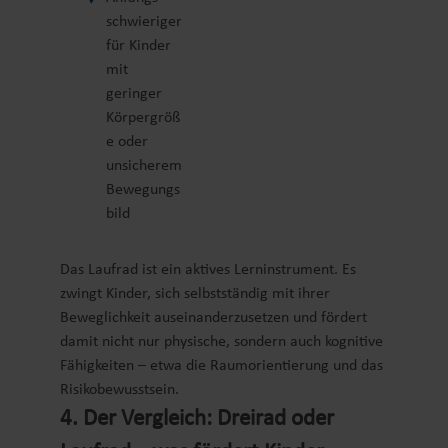
schwieriger
für Kinder
mit
geringer
Körpergröß
e oder
unsicherem
Bewegungs
bild
Das Laufrad ist ein aktives Lerninstrument. Es
zwingt Kinder, sich selbstständig mit ihrer
Beweglichkeit auseinanderzusetzen und fördert
damit nicht nur physische, sondern auch kognitive
Fähigkeiten – etwa die Raumorientierung und das
Risikobewusstsein.
4. Der Vergleich: Dreirad oder