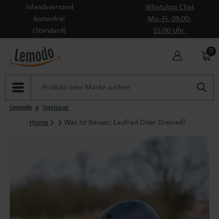
Inlandsversand
WhatsApp Chat
Zum Hauptinhalt springen
kostenfrei
Mo.-Fr. 09:00-
(Standard)
15:00 Uhr
0
Lemodo
Spielzeug
Home
Was Ist Besser: Laufrad Oder Dreirad?