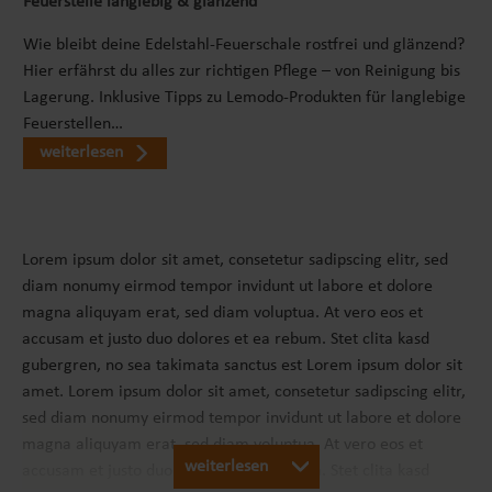
Feuerstelle langlebig & glänzend
Wie bleibt deine Edelstahl-Feuerschale rostfrei und glänzend?
Hier erfährst du alles zur richtigen Pflege – von Reinigung bis
Lagerung. Inklusive Tipps zu Lemodo-Produkten für langlebige
Feuerstellen…
weiterlesen
Lorem ipsum dolor sit amet, consetetur sadipscing elitr, sed
diam nonumy eirmod tempor invidunt ut labore et dolore
magna aliquyam erat, sed diam voluptua. At vero eos et
accusam et justo duo dolores et ea rebum. Stet clita kasd
gubergren, no sea takimata sanctus est Lorem ipsum dolor sit
amet. Lorem ipsum dolor sit amet, consetetur sadipscing elitr,
sed diam nonumy eirmod tempor invidunt ut labore et dolore
magna aliquyam erat, sed diam voluptua. At vero eos et
weiterlesen
accusam et justo duo dolores et ea rebum. Stet clita kasd