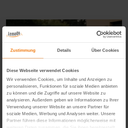
Zustimmung
Details
Über Cookies
Diese Webseite verwendet Cookies
Wir verwenden Cookies, um Inhalte und Anzeigen zu
personalisieren, Funktionen für soziale Medien anbieten
zu können und die Zugriffe auf unsere Website zu
Seitenmarkise richtig wählen: FAQ zu Sicht- & Windschutz
analysieren. Außerdem geben wir Informationen zu Ihrer
Wie blickdicht ist eine Seitenmarkise wirklich? Welche Höhe
Verwendung unserer Website an unsere Partner für
ist ideal? Und braucht man dafür eine Genehmigung? In
soziale Medien, Werbung und Analysen weiter. Unsere
unserem großen FAQ erfährst du alles, was du vor dem Kauf
Partner führen diese Informationen möglicherweise mit
wissen solltest – mit viele…
weiteren Daten zusammen, die Sie ihnen bereitgestellt