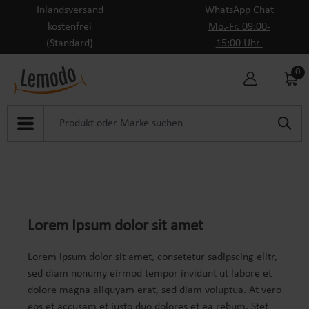
Inlandsversand
WhatsApp Chat
Zum Hauptinhalt springen
kostenfrei
Mo.-Fr. 09:00-
(Standard)
15:00 Uhr
0
Lorem Ipsum dolor sit amet
Lorem ipsum dolor sit amet, consetetur sadipscing elitr,
sed diam nonumy eirmod tempor invidunt ut labore et
dolore magna aliquyam erat, sed diam voluptua. At vero
eos et accusam et justo duo dolores et ea rebum. Stet