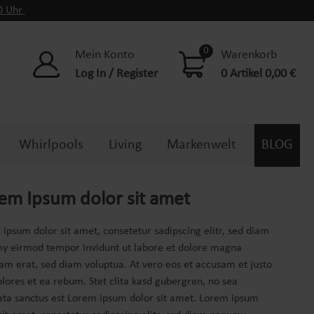
00 Uhr
0
Mein Konto
Warenkorb
Log In / Register
0 Artikel 0,00 €
Whirlpools
Living
Markenwelt
BLOG
em Ipsum dolor sit amet
ipsum dolor sit amet, consetetur sadipscing elitr, sed diam
y eirmod tempor invidunt ut labore et dolore magna
am erat, sed diam voluptua. At vero eos et accusam et justo
lores et ea rebum. Stet clita kasd gubergren, no sea
ta sanctus est Lorem ipsum dolor sit amet. Lorem ipsum