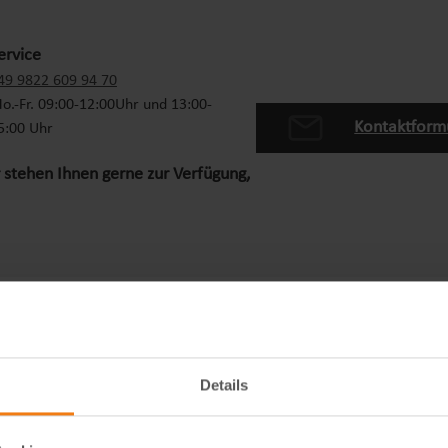
ervice
49 9822 609 94 70
o.-Fr. 09:00-12:00Uhr und 13:00-
Kontaktform
5:00 Uhr
 stehen Ihnen gerne zur Verfügung,
Details