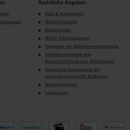
en
Rechtliche Angaben
ngen
AGB & Kundeninfo
edingungen
Widerrufsrecht
Datenschutz
WEEE Informationen
Hinweise zur Altbatterieentsorgung
Abfallvermeidung und
Bewirtschaftung von Altbatterien
Getrennte Ausweisung der
Herstellerkosten für Batterien
Barrierefreiheit
Impressum
r richtigen Dosierung und regelmäßigen Tests bleibt das Wasser