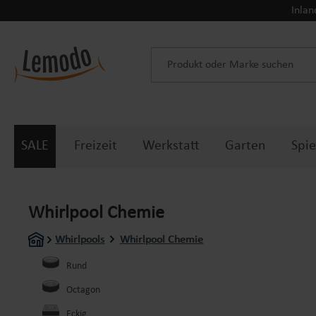
Inlan
 Hauptinhalt springen
Zur Suche springen
Zur Hauptnavigation springen
SALE
Freizeit
Werkstatt
Garten
Spie
Whirlpool Chemie
Whirlpools
Whirlpool Chemie
Rund
Octagon
Eckig