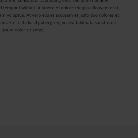
sit amet, consetetur sadipscing elitr, sed diam nonumy
 tempor invidunt ut labore et dolore magna aliquyam erat,
am voluptua. At vero eos et accusam et justo duo dolores et
um. Stet clita kasd gubergren, no sea takimata sanctus est
ipsum dolor sit amet.