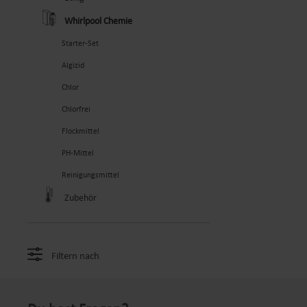
Whirlpool Chemie
Starter-Set
Algizid
Chlor
Chlorfrei
Flockmittel
PH-Mittel
Reinigungsmittel
Zubehör
Filtern nach