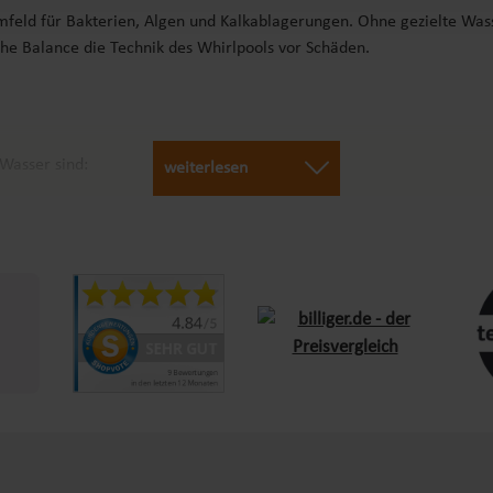
mfeld für Bakterien, Algen und Kalkablagerungen. Ohne gezielte Was
he Balance die Technik des Whirlpools vor Schäden.
Wasser sind:
weiterlesen
 zu hoher oder zu niedriger pH-Wert kann die Wirksamkeit von Desinfe
B. Aktivsauerstoff) töten Keime ab und verhindern Algenbildung.
 Härtestabilisatoren verhindert Ablagerungen.
 Chemie
hirlpool-Besitzer folgende Maßnahmen regelmäßig durchführen:
alen Messgeräten.
.