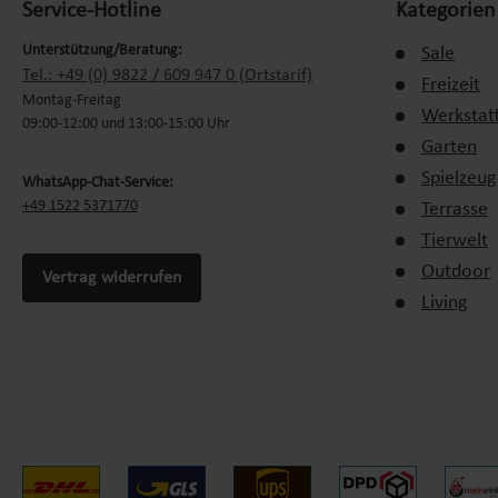
Service-Hotline
Kategorien
Wasserwechsel alle drei Monate
, um Rückstände und Verunr
Unterstützung/Beratung:
Sale
Tel.: +49 (0) 9822 / 609 947 0 (Ortstarif)
Häufige Fehler bei der Whirlpool-Was
Freizeit
Montag-Freitag
Werkstat
09:00-12:00 und 13:00-15:00 Uhr
Fehlende oder falsche chemische Pflege kann zu Problemen führen
Garten
Spielzeug
WhatsApp-Chat-Service:
Überdosierung von Desinfektionsmitteln, die zu Hautreizung
+49 1522 5371770
Terrasse
Vernachlässigung der pH-Wert-Kontrolle, was Ablagerungen 
Tierwelt
Zu seltene Reinigung des Filters, wodurch das Wasser schnell
Outdoor
Vertrag widerrufen
Living
Fazit
Eine konsequente
Whirlpool Chemie
-Pflege sorgt für eine lange
kristallklar und hygienisch.