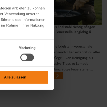
 Medien anbieten zu können
hrer Verwendung unserer
 führen diese Informationen
ie im Rahmen Ihrer Nutzung
nnel – Zwei
Feuerschale aus Edelstahl richtig pflegen –
so bleibt deine Feuerstelle langlebig &
glänzend
Wie bleibt deine Edelstahl-Feuerschale
chtigsten
Marketing
rostfrei und glänzend? Hier erfährst du alles
iante Sinn
zur richtigen Pflege – von Reinigung bis
einem
Lagerung. Inklusive Tipps zu Lemodo-
klärt und
Produkten für langlebige Feuerstellen…
weiterlesen
Alle zulassen