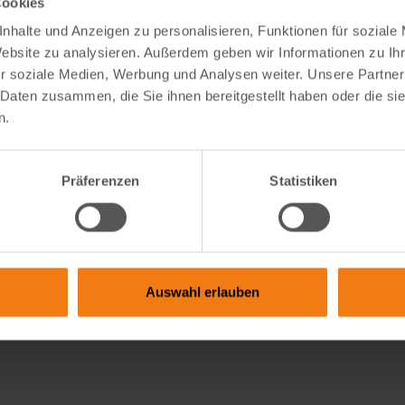
Cookies
nhalte und Anzeigen zu personalisieren, Funktionen für soziale
Website zu analysieren. Außerdem geben wir Informationen zu I
r soziale Medien, Werbung und Analysen weiter. Unsere Partner
 Daten zusammen, die Sie ihnen bereitgestellt haben oder die s
 richtig wählen: FAQ zu Sicht-
Pop‑Up vs. klassischer Pflanztu
n.
Wege zum grünen Glück
 ist eine Seitenmarkise
Pop-Up-Tunnel oder klassischer
che Höhe ist ideal? Und braucht
Pflanzenschutz? Erfahre die wi
Präferenzen
Statistiken
ne Genehmigung? In unserem
Unterschiede, wann welche Var
fährst du alles, was du vor
macht und welche Lösung zu d
en solltest – mit viele…
Gartenalltag passt – einfach er
praxisnah!
weiterlesen
Auswahl erlauben