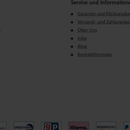
Service und Information
einigungen zu entfernen.
Garantie und Rücksendu
serpflege
Versand- und Zahlungsb
t
Über Uns
. Typische Fehler sind:
Jobs
Blog
en führen kann.
Kontaktformular
oder Trübungen begünstigt.
er kippt.
 Lebensdauer des Whirlpools und ein angenehmes Badeerlebnis. Mit de