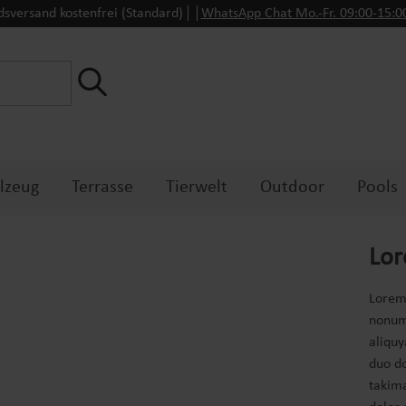
dsversand kostenfrei (Standard)
WhatsApp Chat Mo.-Fr. 09:00-15:
lzeug
Terrasse
Tierwelt
Outdoor
Pools
Lor
Lorem 
nonum
aliquy
duo do
takima