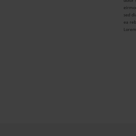
dolor 
eirmod
sed di
ea reb
Lorem 