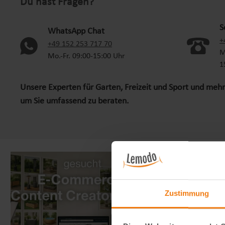
Du hast Fragen?
S
WhatsApp Chat
+
(oeffnet in neuem Tab)
+49 152 253 717 70
M
Mo.-Fr. 09:00-15:00 Uhr
1
Unsere Experten für Garten, Freizeit und Sport und mehr
um Sie umfassend zu beraten.
Zustimmung