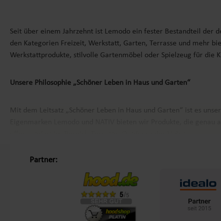
Seit über einem Jahrzehnt ist Lemodo ein fester Bestandteil der 
den Kategorien Freizeit, Werkstatt, Garten, Terrasse und mehr bie
Werkstattprodukte, stilvolle Gartenmöbel oder Spielzeug für die 
Unsere Philosophie „Schöner Leben in Haus und Garten“
Mit dem Leitsatz „Schöner Leben in Haus und Garten“ ist es unse
Eigenmarken
Lemodo
und
NATIV
bieten wir Produkte, die genau a
offen – sei es im Bereich Terrasse, Outdoor oder Living.
Partner:
Kundenzufriedenheit und Service aus Deutschland
Mit einem zentralen Standort in Bechhofen, im Herzen Frankens, g
sondern auch den Service, den wir ihnen bieten. Von der Beratung 
einen Händler, der über 200.000 Kunden überzeugt hat und lassen