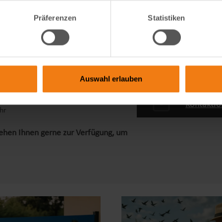
Präferenzen
Statistiken
ervice
Auswahl erlauben
49 9822 609 94 70
o.-Fr. 09:00-12:00 Uhr und 13:00-15:00
Kontaktfo
hr
tehen Ihnen gerne zur Verfügung, um