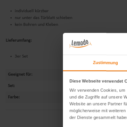
individuell kürzbar
nur unter das Türblatt schieben
kein Bohren und Kleben
Lieferumfang:
3er Set
Zustimmung
Geeignet für:
Innenbereich
Diese Webseite verwendet 
Set:
3 Stück
Wir verwenden Cookies, um I
und die Zugriffe auf unsere 
Farbe:
grau
Website an unsere Partner fü
möglicherweise mit weiteren
der Dienste gesammelt habe