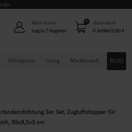
00 Uhr
0
Mein Konto
Warenkorb
Log In / Register
0 Artikel 0,00 €
Whirlpools
Living
Markenwelt
BLOG
rbodendichtung 3er Set, Zugluftstopper für
ich, 95x9,5x3 cm