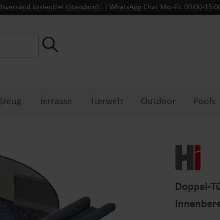
dsversand kostenfrei (Standard)
WhatsApp Chat Mo.-Fr. 09:00-15:
lzeug
Terrasse
Tierwelt
Outdoor
Pools
Doppel-Tü
Innenbere