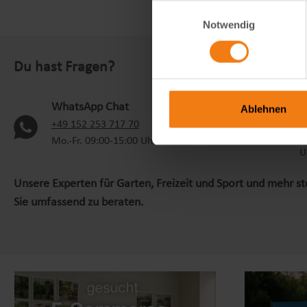
Einwilligungsauswahl
Notwendig
Du hast Fragen?
S
WhatsApp Chat
Ablehnen
+
(oeffnet in neuem Tab)
+49 152 253 717 70
M
Mo.-Fr. 09:00-15:00 Uhr
U
Unsere Experten für Garten, Freizeit und Sport und mehr s
Sie umfassend zu beraten.