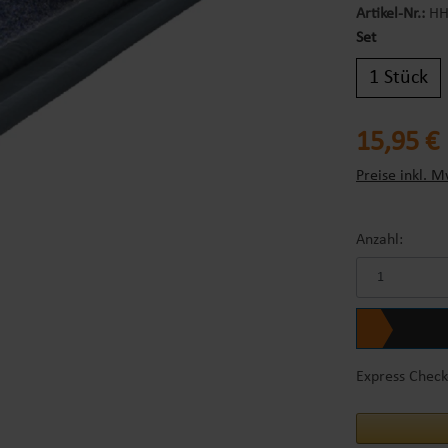
Artikel-Nr.:
HH
Set
1 Stück
Regulärer Prei
15,95 €
Preise inkl. M
Anzahl:
Express Check