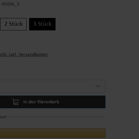
-95006_3
2 Stück
3 Stück
s:
wSt. zzgl. Versandkosten
In den Warenkorb
out