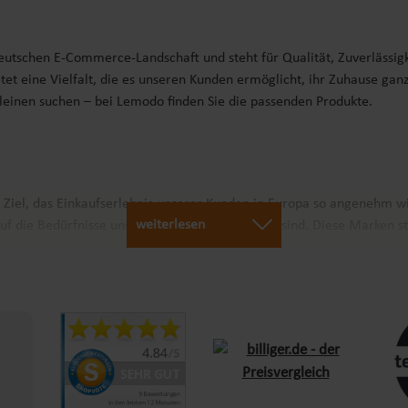
deutschen E-Commerce-Landschaft und steht für Qualität, Zuverlässig
tet eine Vielfalt, die es unseren Kunden ermöglicht, ihr Zuhause gan
Kleinen suchen – bei Lemodo finden Sie die passenden Produkte.
r Ziel, das Einkaufserlebnis unserer Kunden in Europa so angenehm w
weiterlesen
uf die Bedürfnisse unserer Kunden abgestimmt sind. Diese Marken st
arantieren wir schnellen Versand und Verfügbarkeit für Kunden in ga
bis zur Lieferung ist unser Team stets bestrebt, den Einkauf so ange
 Sie sich von unserem Engagement für Qualität und Service begeiste