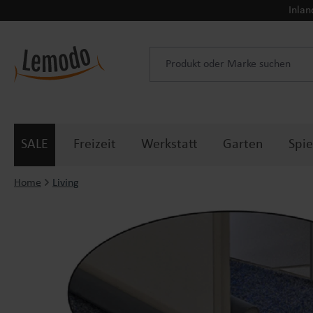
Inlan
 Hauptinhalt springen
Zur Suche springen
Zur Hauptnavigation springen
SALE
Freizeit
Werkstatt
Garten
Spie
Home
Living