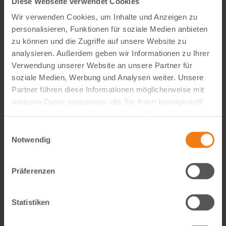
Diese Webseite verwendet Cookies
Wir verwenden Cookies, um Inhalte und Anzeigen zu
personalisieren, Funktionen für soziale Medien anbieten
zu können und die Zugriffe auf unsere Website zu
analysieren. Außerdem geben wir Informationen zu Ihrer
Verwendung unserer Website an unsere Partner für
soziale Medien, Werbung und Analysen weiter. Unsere
Partner führen diese Informationen möglicherweise mit
weiteren Daten zusammen, die Sie ihnen bereitgestellt
Visual Content Creator (m/w/d) – E-Commerce
haben oder die sie im Rahmen Ihrer Nutzung der Dienste
gesammelt haben.
Werde Teil von Lemodo360! Als Visual Content Creator
Einwilligungsauswahl
gestaltest du verkaufsstarke Amazon- und E-Commerce-
Notwendig
Bildwelten – von der Idee bis zum A++ Content. Kreativ,
technisch, KI-getrieben und mit echtem…
Präferenzen
weiterlesen
Statistiken