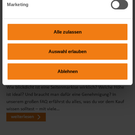
Marketing
Alle zulassen
Auswahl erlauben
Ablehnen
Seitenmarkise richtig wählen: FAQ zu Sicht- & Windschutz
Wie blickdicht ist eine Seitenmarkise wirklich? Welche Höhe
ist ideal? Und braucht man dafür eine Genehmigung? In
unserem großen FAQ erfährst du alles, was du vor dem Kauf
wissen solltest – mit viele…
weiterlesen