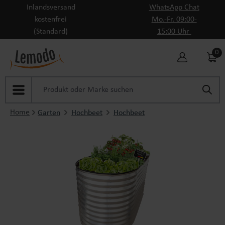
Inlandsversand
WhatsApp Chat
Zum Hauptinhalt springen
kostenfrei
Mo.-Fr. 09:00-
(Standard)
15:00 Uhr
0
Home
Garten
Hochbeet
Hochbeet