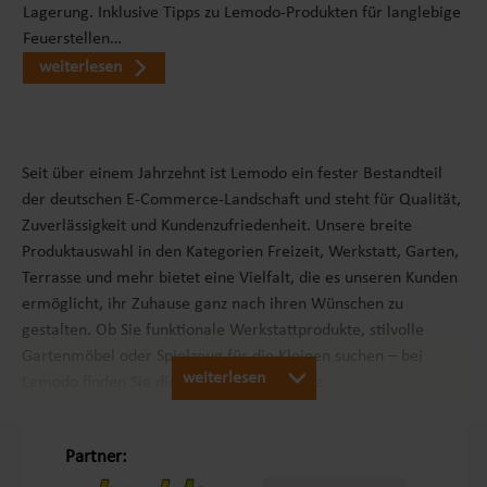
Lagerung. Inklusive Tipps zu Lemodo-Produkten für langlebige
Feuerstellen…
weiterlesen
Seit über einem Jahrzehnt ist Lemodo ein fester Bestandteil
der deutschen E-Commerce-Landschaft und steht für Qualität,
Zuverlässigkeit und Kundenzufriedenheit. Unsere breite
Produktauswahl in den Kategorien Freizeit, Werkstatt, Garten,
Terrasse und mehr bietet eine Vielfalt, die es unseren Kunden
ermöglicht, ihr Zuhause ganz nach ihren Wünschen zu
gestalten. Ob Sie funktionale Werkstattprodukte, stilvolle
Gartenmöbel oder Spielzeug für die Kleinen suchen – bei
weiterlesen
Lemodo finden Sie die passenden Produkte.
Unsere Philosophie „Schöner Leben in Haus und Garten“
Partner: