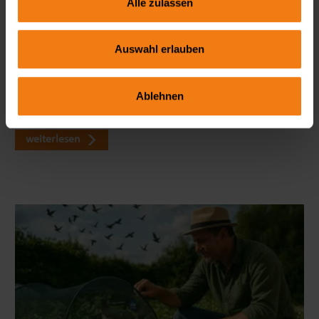
Alle zulassen
Seitenmarkise richtig wählen: FAQ zu Sicht- & Windschutz
Auswahl erlauben
Wie blickdicht ist eine Seitenmarkise wirklich? Welche Höhe
ist ideal? Und braucht man dafür eine Genehmigung? In
Ablehnen
unserem großen FAQ erfährst du alles, was du vor dem Kauf
wissen solltest – mit viele…
weiterlesen