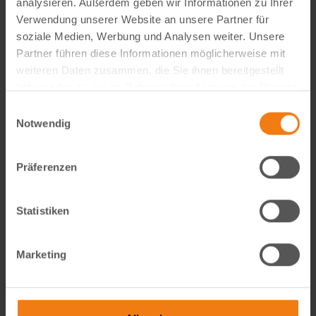
analysieren. Außerdem geben wir Informationen zu Ihrer
Visual Content Creator (m/w/d) – E-Commerce
Verwendung unserer Website an unsere Partner für
soziale Medien, Werbung und Analysen weiter. Unsere
Werde Teil von Lemodo360! Als Visual Content Creator
Partner führen diese Informationen möglicherweise mit
gestaltest du verkaufsstarke Amazon- und E-Commerce-
weiteren Daten zusammen, die Sie ihnen bereitgestellt
Bildwelten – von der Idee bis zum A++ Content. Kreativ,
haben oder die sie im Rahmen Ihrer Nutzung der Dienste
technisch, KI-getrieben und mit echtem…
gesammelt haben.
Einwilligungsauswahl
weiterlesen
Notwendig
Präferenzen
Statistiken
Marketing