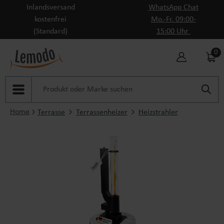
Inlandsversand
WhatsApp Chat
Zum Hauptinhalt springen
kostenfrei
Mo.-Fr. 09:00-
(Standard)
15:00 Uhr
0
Home
Terrasse
Terrassenheizer
Heizstrahler