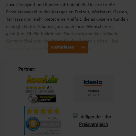
Zuverlässigkeit und Kundenzufriedenheit. Unsere breite
Produktauswahl in den Kategorien Freizeit, Werkstatt, Garten,
Terrasse und mehr bietet eine Vielfalt, die es unseren Kunden
ermöglicht, ihr Zuhause ganz nach ihren Wünschen zu
gestalten. Ob Sie funktionale Werkstattprodukte, stilvolle
Gartenmöbel oder Spielzeug für die Kleinen suchen – bei
weiterlesen
Lemodo finden Sie die passenden Produkte.
Unsere Philosophie „Schöner Leben in Haus und Garten“
Partner:
Mit dem Leitsatz „Schöner Leben in Haus und Garten“ ist es
unser Ziel, das Einkaufserlebnis unserer Kunden in Europa so
angenehm wie möglich zu gestalten. Durch unsere
Eigenmarken
Lemodo
und
NATIV
bieten wir Produkte, die
genau auf die Bedürfnisse unserer Kunden abgestimmt sind.
Diese Marken stehen für Qualität und Funktionalität und
lassen keine Wünsche offen – sei es im Bereich Terrasse,
Outdoor oder Living.