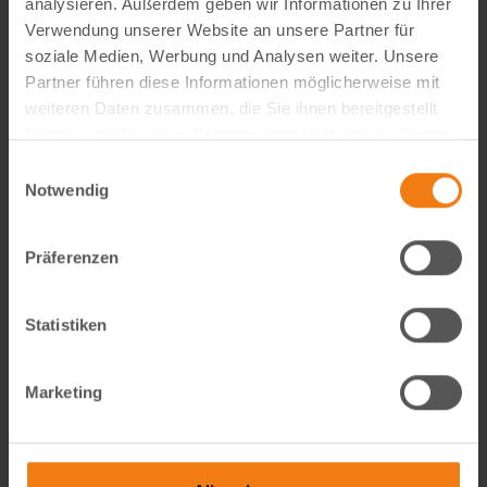
analysieren. Außerdem geben wir Informationen zu Ihrer
Visual Content Creator (m/w/d) – E-Commerce
Verwendung unserer Website an unsere Partner für
soziale Medien, Werbung und Analysen weiter. Unsere
Werde Teil von Lemodo360! Als Visual Content Creator
Partner führen diese Informationen möglicherweise mit
gestaltest du verkaufsstarke Amazon- und E-Commerce-
weiteren Daten zusammen, die Sie ihnen bereitgestellt
Bildwelten – von der Idee bis zum A++ Content. Kreativ,
haben oder die sie im Rahmen Ihrer Nutzung der Dienste
technisch, KI-getrieben und mit echtem…
gesammelt haben.
Einwilligungsauswahl
weiterlesen
Notwendig
Präferenzen
Statistiken
Marketing