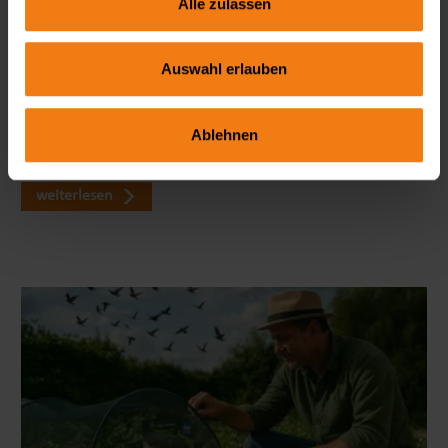
Alle zulassen
Seitenmarkise richtig wählen: FAQ zu Sicht- & Windschutz
Auswahl erlauben
Wie blickdicht ist eine Seitenmarkise wirklich? Welche Höhe
ist ideal? Und braucht man dafür eine Genehmigung? In
Ablehnen
unserem großen FAQ erfährst du alles, was du vor dem Kauf
wissen solltest – mit viele…
weiterlesen