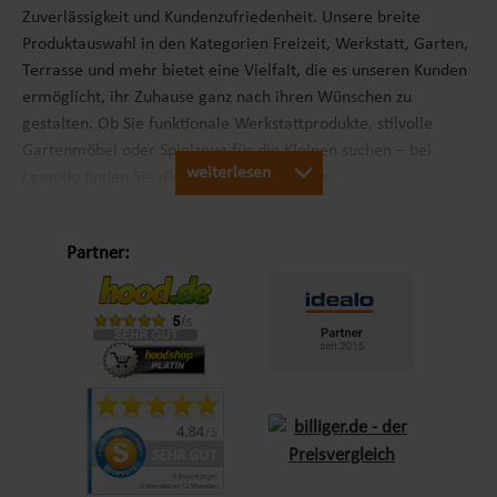
Zuverlässigkeit und Kundenzufriedenheit. Unsere breite
Produktauswahl in den Kategorien Freizeit, Werkstatt, Garten,
Terrasse und mehr bietet eine Vielfalt, die es unseren Kunden
ermöglicht, ihr Zuhause ganz nach ihren Wünschen zu
gestalten. Ob Sie funktionale Werkstattprodukte, stilvolle
Gartenmöbel oder Spielzeug für die Kleinen suchen – bei
weiterlesen
Lemodo finden Sie die passenden Produkte.
Unsere Philosophie „Schöner Leben in Haus und Garten“
Partner:
Mit dem Leitsatz „Schöner Leben in Haus und Garten“ ist es
unser Ziel, das Einkaufserlebnis unserer Kunden in Europa so
angenehm wie möglich zu gestalten. Durch unsere
Eigenmarken
Lemodo
und
NATIV
bieten wir Produkte, die
genau auf die Bedürfnisse unserer Kunden abgestimmt sind.
Diese Marken stehen für Qualität und Funktionalität und
lassen keine Wünsche offen – sei es im Bereich Terrasse,
Outdoor oder Living.