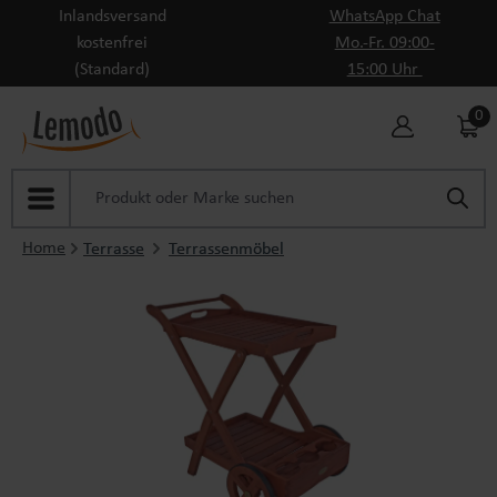
Inlandsversand
WhatsApp Chat
Zum Hauptinhalt springen
kostenfrei
Mo.-Fr. 09:00-
(Standard)
15:00 Uhr
0
Home
Terrasse
Terrassenmöbel