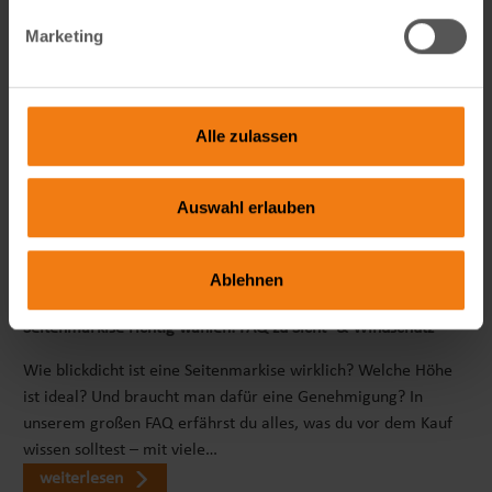
Marketing
Alle zulassen
Auswahl erlauben
Ablehnen
Seitenmarkise richtig wählen: FAQ zu Sicht- & Windschutz
Wie blickdicht ist eine Seitenmarkise wirklich? Welche Höhe
ist ideal? Und braucht man dafür eine Genehmigung? In
unserem großen FAQ erfährst du alles, was du vor dem Kauf
wissen solltest – mit viele…
weiterlesen