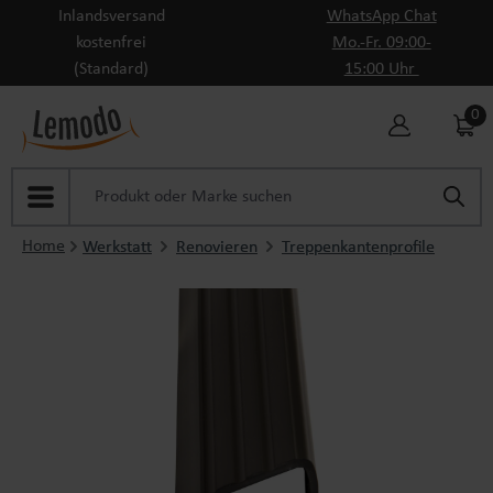
Inlandsversand
WhatsApp Chat
Zum Hauptinhalt springen
kostenfrei
Mo.-Fr. 09:00-
(Standard)
15:00 Uhr
0
Home
Werkstatt
Renovieren
Treppenkantenprofile