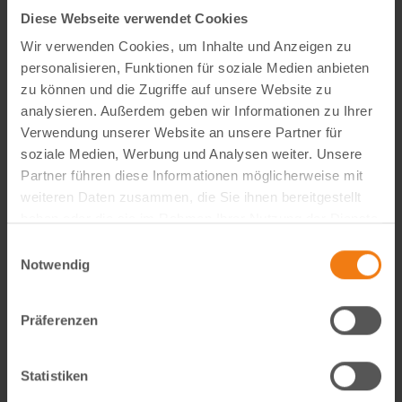
Diese Webseite verwendet Cookies
Wir verwenden Cookies, um Inhalte und Anzeigen zu
personalisieren, Funktionen für soziale Medien anbieten
zu können und die Zugriffe auf unsere Website zu
analysieren. Außerdem geben wir Informationen zu Ihrer
Verwendung unserer Website an unsere Partner für
soziale Medien, Werbung und Analysen weiter. Unsere
Partner führen diese Informationen möglicherweise mit
weiteren Daten zusammen, die Sie ihnen bereitgestellt
haben oder die sie im Rahmen Ihrer Nutzung der Dienste
Visual Content Creator (m/w/d) – E-Commerce
gesammelt haben.
Einwilligungsauswahl
Notwendig
Werde Teil von Lemodo360! Als Visual Content Creator
gestaltest du verkaufsstarke Amazon- und E-Commerce-
Bildwelten – von der Idee bis zum A++ Content. Kreativ,
Präferenzen
technisch, KI-getrieben und mit echtem…
weiterlesen
Statistiken