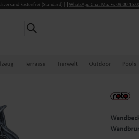
dsversand kostenfrei (Standard)
WhatsApp Chat Mo.-Fr. 09:00-15:
lzeug
Terrasse
Tierwelt
Outdoor
Pools
Wandbecken
Wandbru