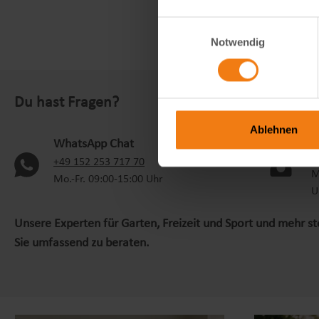
Einwilligungsauswahl
Notwendig
Du hast Fragen?
Ablehnen
S
WhatsApp Chat
+
(oeffnet in neuem Tab)
+49 152 253 717 70
M
Mo.-Fr. 09:00-15:00 Uhr
U
Unsere Experten für Garten, Freizeit und Sport und mehr s
Sie umfassend zu beraten.