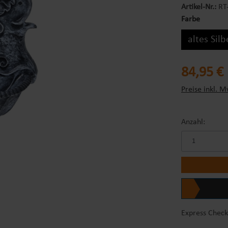
Artikel-Nr.:
RT
Farbe
altes Silb
Regulärer Prei
84,95 €
Preise inkl. M
Anzahl:
Express Check