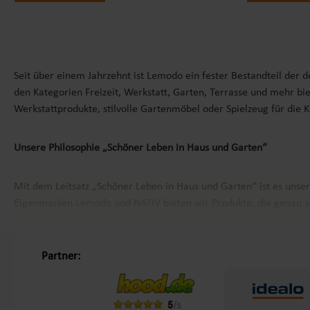
Seit über einem Jahrzehnt ist Lemodo ein fester Bestandteil der 
den Kategorien Freizeit, Werkstatt, Garten, Terrasse und mehr bie
Werkstattprodukte, stilvolle Gartenmöbel oder Spielzeug für die 
Unsere Philosophie „Schöner Leben in Haus und Garten“
Mit dem Leitsatz „Schöner Leben in Haus und Garten“ ist es unse
Eigenmarken
Lemodo
und
NATIV
bieten wir Produkte, die genau a
offen – sei es im Bereich Terrasse, Outdoor oder Living.
Partner:
Kundenzufriedenheit und Service aus Deutschland
Mit einem zentralen Standort in Bechhofen, im Herzen Frankens, g