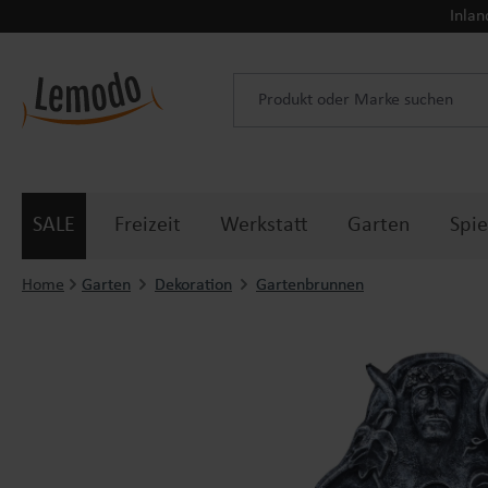
Inlan
 Hauptinhalt springen
Zur Suche springen
Zur Hauptnavigation springen
SALE
Freizeit
Werkstatt
Garten
Spie
Home
Garten
Dekoration
Gartenbrunnen