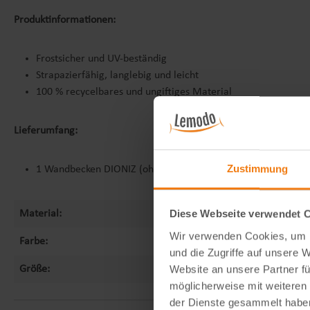
Produktinformationen:
Frostsicher und UV-beständig
Strapazierfähig, langlebig und leicht
100 % recycelbares und ungiftiges Material
Lieferumfang:
Zustimmung
1 Wandbecken DIONIZ (ohne Wasserhahn)
Diese Webseite verwendet 
Material:
Polyethylen
Wir verwenden Cookies, um I
Farbe:
altes Silber
und die Zugriffe auf unsere 
Website an unsere Partner fü
Größe:
47x74 cm
möglicherweise mit weiteren
der Dienste gesammelt habe