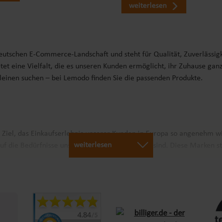
weiterlesen
deutschen E-Commerce-Landschaft und steht für Qualität, Zuverlässig
tet eine Vielfalt, die es unseren Kunden ermöglicht, ihr Zuhause gan
Kleinen suchen – bei Lemodo finden Sie die passenden Produkte.
r Ziel, das Einkaufserlebnis unserer Kunden in Europa so angenehm w
weiterlesen
uf die Bedürfnisse unserer Kunden abgestimmt sind. Diese Marken st
arantieren wir schnellen Versand und Verfügbarkeit für Kunden in ga