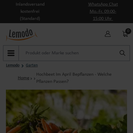
Inlandsversand
WhatsApp Chat
Zum Hauptinhalt springen
kostenfrei
Mo.-Fr. 09:00-
(Standard)
15:00 Uhr
0
Lemodo
Garten
Hochbeet Im April Bepflanzen - Welche
Home
Pflanzen Passen?