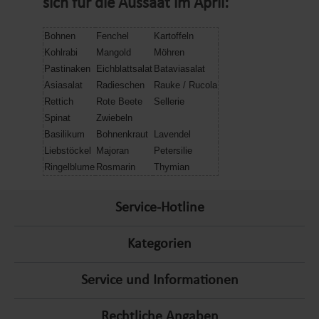
sich für die Aussaat im April:
Bohnen
Fenchel
Kartoffeln
Kohlrabi
Mangold
Möhren
Pastinaken
Eichblattsalat
Bataviasalat
Asiasalat
Radieschen
Rauke / Rucola
Rettich
Rote Beete
Sellerie
Spinat
Zwiebeln
Basilikum
Bohnenkraut
Lavendel
Liebstöckel
Majoran
Petersilie
Ringelblume
Rosmarin
Thymian
Service-Hotline
Kategorien
Service und Informationen
Rechtliche Angaben