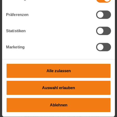
sie zu groß werden.
Möhren:
Möhren sind ein Klassiker im
Präferenzen
Hochbeet. Sie mögen einen lockeren und
nährstoffreichen Boden, den das Hochbeet
bietet. Sie können schon im April ausgesät
Statistiken
werden und brauchen etwa drei bis vier
Monate bis zur Ernte. Es gibt viele
Marketing
verschiedene Sorten von Möhren, die man je
nach Geschmack wählen kann, zum Beispiel
orange, gelb oder violett.
Spinat:
Spinat ist ein gesundes Blattgemüse,
Alle zulassen
das man im April im Hochbeet aussäen kann.
Er wächst schnell und kann schon nach sechs
bis acht Wochen geerntet werden. Er ist
Auswahl erlauben
reich an Eisen, Vitamin C und Folsäure und
schmeckt roh oder gekocht lecker. Du solltest
darauf achten, den Spinat regelmäßig zu
Ablehnen
ernten, bevor er blüht.
Kohlrabi:
Kohlrabi ist ein vielseitiges Gemüse