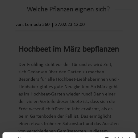
Welche Pflanzen eignen sich?
von: Lemodo 360
27.02.23 12:00
Hochbeet im März bepflanzen
Der Frühling steht vor der Tür und es wird Zeit,
sich Gedanken über den Garten zu machen.
Besonders für alle Hochbeet-Liebhaberinnen und -
Liebhaber gibt es gute Neuigkeiten: Ab März geht
es im Hochbeet-Garten wieder rund! Denn einer
der vielen Vorteile dieser Beete ist, dass sich die
Erde wesentlich früher im Jahr erwärmt, als es
beim Gartenboden der Fall ist. Das ermöglicht
einen etwas früheren Saisonstart und das Aussäen
von verschiedenen Gemüsesorten. In diesem