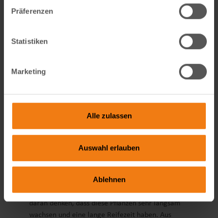
wohlschmeckende Ernte freuen. Folgende
Präferenzen
Gemüsesorten eignen sich für die Aussaat im
März:
Statistiken
Kopfkohlsorten, Borretsch, Brunnenbresse, frühe
Möhren / Karotten, Haferwurz, Knoblauch, Lauch,
Mangold, Pastinaken ,Petersilie, Radicchio, Rote
Marketing
Bete, Schnittlauch, Schwarzwurzel, Spinat,
Staudensellerie, Stangensellerie, Zwiebel,
Radieschen, Kohlrabi, Paprika, Chilli, Aubergine,
Alle zulassen
Artischoken, Blumenkohl, Wirsing, Brokkoli,
Kopfsalat, Pflücksalat
Besonderheiten, die Du wissen
Auswahl erlauben
solltest
Ablehnen
Wenn Du vorhast, in diesem Jahr Paprika, Chilis
oder Auberginen anzubauen, solltest Du unbedingt
daran denken, dass diese Pflanzen sehr langsam
wachsen und eine lange Reifezeit haben. Aus