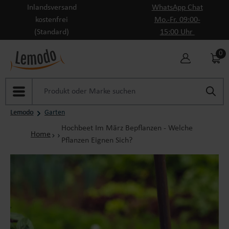
Inlandsversand
WhatsApp Chat
Zum Hauptinhalt springen
kostenfrei
Mo.-Fr. 09:00-
(Standard)
15:00 Uhr
0
Lemodo
Garten
Hochbeet Im März Bepflanzen - Welche
Home
Pflanzen Eignen Sich?