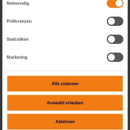
Notwendig
Kollegiales Team und
kurze Entscheidungswege
Präferenzen
Mitarbeiterrabatte auf
unser komplettes
Statistiken
„Schöner Leben in Haus &
Garten“-Sortiment
Marketing
Deine Aufgaben bei uns
Kommissionieren (Waren
Alle zulassen
im Lager
zusammenstellen)
Auswahl erlauben
Artikel für den Versand
vorbereiten (verpacken,
Kartons verschließen,
Ablehnen
Versandlabel anbringen)