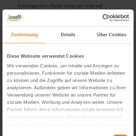
Freizeitgeräten. Dabei setzen wir nicht auf
Dropshipping, sondern betreiben eigene Lager mit
über 3.600 m² Fläche und einer professionellen
Versandkette.
Zustimmung
Details
Über Cookies
Zur Verstärkung unseres Teams suchen wir ab
sofort einen motivierten Lagerhelfer (m/w/d) in
Vollzeit.
Diese Webseite verwendet Cookies
Was diesen Job attraktiv macht
Wir verwenden Cookies, um Inhalte und Anzeigen zu
Planbare Arbeitszeit:
personalisieren, Funktionen für soziale Medien anbieten
Montag bis Freitag, ca. 8 -
zu können und die Zugriffe auf unsere Website zu
17 Uhr
analysieren. Außerdem geben wir Informationen zu Ihrer
Verwendung unserer Website an unsere Partner für
Unkomplizierter Nebenjob
soziale Medien, Werbung und Analysen weiter. Unsere
Partner führen diese Informationen möglicherweise mit
Vollzeitvertrag mit 40
weiteren Daten zusammen, die Sie ihnen bereitgestellt
Stunden pro Woche,
haben oder die sie im Rahmen Ihrer Nutzung der Dienste
unbefristet nach der
gesammelt haben.
Probezeit
Einwilligungsauswahl