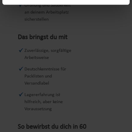
Ordnung und Sauberkeit
an deinem Arbeitsplatz
sicherstellen
Das bringst du mit
Zuverlässige, sorgfältige
Arbeitsweise
Deutschkenntnisse für
Packlisten und
Versandlabel
Lagererfahrung ist
hilfreich, aber keine
Voraussetzung
So bewirbst du dich in 60