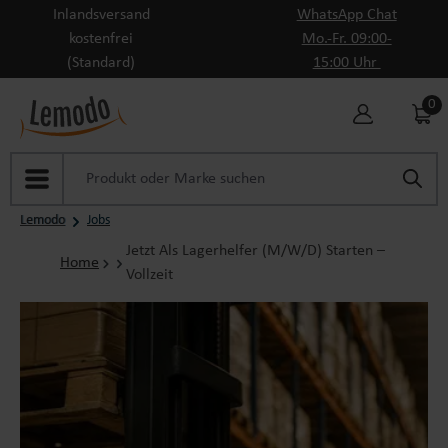
Inlandsversand
WhatsApp Chat
Zum Hauptinhalt springen
kostenfrei
Mo.-Fr. 09:00-
(Standard)
15:00 Uhr
0
Lemodo
Jobs
Jetzt Als Lagerhelfer (m/w/d) Starten –
Home
Vollzeit