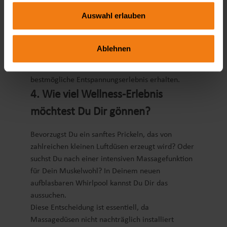
unterstützen. Abhängig von der Größe des Pools
Auswahl erlauben
variieren diese Düsen in ihrer Anzahl und sind an
festgelegten Positionen installiert. Daher lohnt es
sich, vor der Anschaffung eines Whirlpools zu
Ablehnen
überlegen, wie viele Personen in ihm bequem
Platz finden sollen, damit alle Badegäste das
bestmögliche Entspannungserlebnis erhalten.
4. Wie viel Wellness-Erlebnis
möchtest Du Dir gönnen?
Bevorzugst Du ein sanftes Prickeln, das von
zahlreichen kleinen Luftdüsen erzeugt wird? Oder
suchst Du nach einer intensiven Massagefunktion
für Dein Muskelwohl? In Deinem neuen
aufblasbaren Whirlpool kannst Du Dir das
aussuchen.
Diese Entscheidung ist essentiell, da
Massagedüsen nicht nachträglich installiert