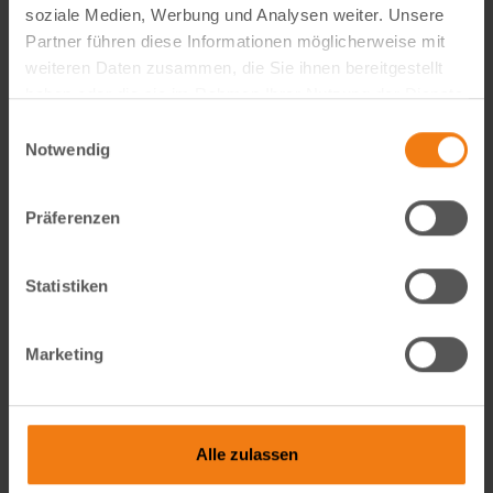
wunderbare Möglichkeit zur Entspannung – ein
soziale Medien, Werbung und Analysen weiter. Unsere
Luxus, den man manchmal auch gerne alleine
Partner führen diese Informationen möglicherweise mit
genießt. Wenn man jedoch Teil einer Familie ist,
weiteren Daten zusammen, die Sie ihnen bereitgestellt
kann die Umsetzung solch ruhiger Momente
haben oder die sie im Rahmen Ihrer Nutzung der Dienste
herausfordernd sein. Eine Möglichkeit, dennoch
gesammelt haben.
Einwilligungsauswahl
zur Ruhe zu kommen, bietet sich dann am Abend,
Notwendig
wenn die Kinder bereits im Bett sind, und man die
ruhige Zeit zu zweit nutzen kann.
Präferenzen
Aufblasbare Whirlpools sind in der Regel auf vier
Personen zugeschnitten. Mit zunehmendem
Durchmesser des Pools erhöht sich die maximale
Statistiken
Anzahl der gleichzeitig entspannen könnenden
Personen. Oder es ergibt sich mehr Freiraum für
jeden Einzelnen, um ein vollkommenes
Marketing
Entspannungserlebnis zu erleben.
Ein aufblasbarer Whirlpool ist in erster Linie für
die Erholung und Entspannung konzipiert. Seine
Alle zulassen
Massagedüsen leisten dabei einen wesentlichen
Beitrag, indem sie den Erholungsprozess