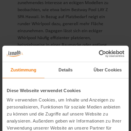
zunehmendes Interesse an eckigen Modellen zu
beobachten, wie etwa beim Bestway Pool LAY Z
SPA Hawaii. In Bezug auf Platzbedarf neigt ein
runder Whirlpool dazu, generell mehr Fläche
einzunehmen. Dagegen lässt sich ein eckiger
Whirlpool häufig effizienter platzieren,
beispielsweise in einer Raumecke oder entlang
einer geraden Wand, wodurch er besonders für
begrenzte Räume oder schmal geschnittene
Bereiche geeignet ist.
Zustimmung
Details
Über Cookies
Bei einem eckigen Pool fällt die Zuordnung der
Sitzplätze leichter. Zudem wirkt der Whirlpool
irgendwie aufgeräumter. Aber das kann auch nur
Diese Webseite verwendet Cookies
ein subjektiver Eindruck des Schreiberlings sein.
Wir verwenden Cookies, um Inhalte und Anzeigen zu
3. Wie viele Personen dürfen mit in
personalisieren, Funktionen für soziale Medien anbieten
den Whirlpool?
zu können und die Zugriffe auf unsere Website zu
analysieren. Außerdem geben wir Informationen zu Ihrer
Ein aufblasbarer Whirlpool bietet eine
Verwendung unserer Website an unsere Partner für