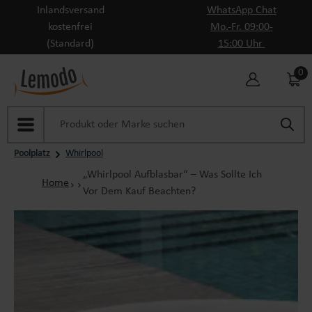
Inlandsversand
WhatsApp Chat
Zum Hauptinhalt springen
kostenfrei
Mo.-Fr. 09:00-
(Standard)
15:00 Uhr
0
Poolplatz
Whirlpool
„Whirlpool Aufblasbar“ – Was Sollte Ich
Home
Vor Dem Kauf Beachten?