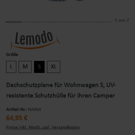
1
von 7
Größe
L
M
S
XL
Dachschutzplane für Wohnwagen S, UV-
resistente Schutzhülle für ihren Camper
Artikel-Nr.:
NA064
Regulärer Preis:
64,95 €
Preise inkl. MwSt. zzgl. Versandkosten