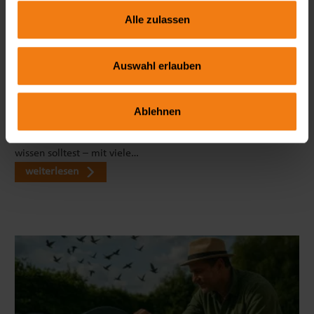
Alle zulassen
Auswahl erlauben
Seitenmarkise richtig wählen: FAQ zu Sicht- & Windschutz
Wie blickdicht ist eine Seitenmarkise wirklich? Welche Höhe
Ablehnen
ist ideal? Und braucht man dafür eine Genehmigung? In
unserem großen FAQ erfährst du alles, was du vor dem Kauf
wissen solltest – mit viele…
weiterlesen