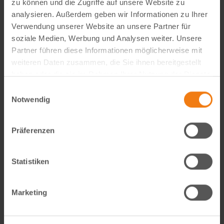
zu können und die Zugriffe auf unsere Website zu
analysieren. Außerdem geben wir Informationen zu Ihrer
Verwendung unserer Website an unsere Partner für
Visual Content Creator (m/w/d) – E-Commerce
soziale Medien, Werbung und Analysen weiter. Unsere
Partner führen diese Informationen möglicherweise mit
Werde Teil von Lemodo360! Als Visual Content Creator
weiteren Daten zusammen, die Sie ihnen bereitgestellt
gestaltest du verkaufsstarke Amazon- und E-Commerce-
haben oder die sie im Rahmen Ihrer Nutzung der Dienste
Bildwelten – von der Idee bis zum A++ Content. Kreativ,
gesammelt haben.
Einwilligungsauswahl
technisch, KI-getrieben und mit echtem…
Notwendig
weiterlesen
Präferenzen
Statistiken
Marketing