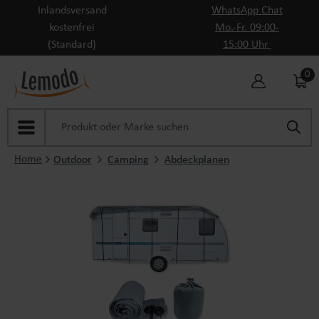
Inlandsversand
WhatsApp Chat
Zum Hauptinhalt springen
kostenfrei
Mo.-Fr. 09:00-
(Standard)
15:00 Uhr
0
Home
Outdoor
Camping
Abdeckplanen