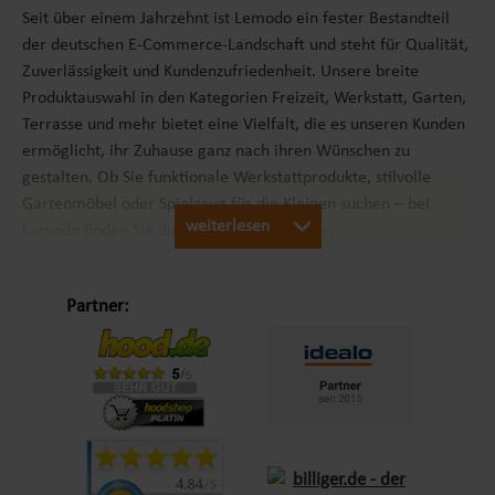
Seit über einem Jahrzehnt ist Lemodo ein fester Bestandteil
der deutschen E-Commerce-Landschaft und steht für Qualität,
Zuverlässigkeit und Kundenzufriedenheit. Unsere breite
Produktauswahl in den Kategorien Freizeit, Werkstatt, Garten,
Terrasse und mehr bietet eine Vielfalt, die es unseren Kunden
ermöglicht, ihr Zuhause ganz nach ihren Wünschen zu
gestalten. Ob Sie funktionale Werkstattprodukte, stilvolle
Gartenmöbel oder Spielzeug für die Kleinen suchen – bei
weiterlesen
Lemodo finden Sie die passenden Produkte.
Unsere Philosophie „Schöner Leben in Haus und Garten“
Partner:
Mit dem Leitsatz „Schöner Leben in Haus und Garten“ ist es
unser Ziel, das Einkaufserlebnis unserer Kunden in Europa so
angenehm wie möglich zu gestalten. Durch unsere
Eigenmarken
Lemodo
und
NATIV
bieten wir Produkte, die
genau auf die Bedürfnisse unserer Kunden abgestimmt sind.
Diese Marken stehen für Qualität und Funktionalität und