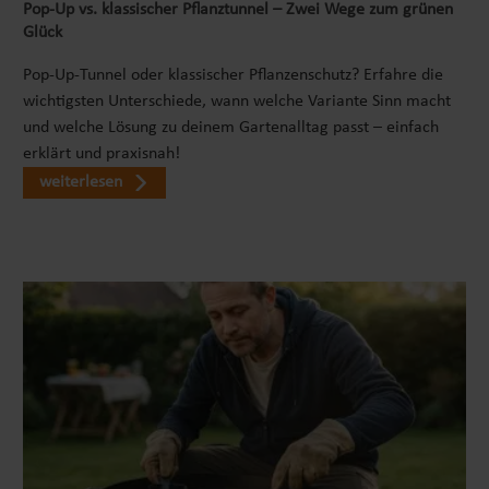
Pop‑Up vs. klassischer Pflanztunnel – Zwei Wege zum grünen
nicht nur eine zeitsparende Montage, sondern auch
Glück
eine effektive Verwendung im Garten. Der
Metallkomposter ist kinderleicht aufzubauen und
Pop-Up-Tunnel oder klassischer Pflanzenschutz? Erfahre die
erfordert keinerlei Werkzeug. Ein einfaches Stecksystem
wichtigsten Unterschiede, wann welche Variante Sinn macht
sorgt für einen schnellen und einfachen Aufbau. Der
und welche Lösung zu deinem Gartenalltag passt – einfach
Bausatz ist komplett im Lieferumfang enthalten und
erklärt und praxisnah!
ermöglicht eine schnelle und unkomplizierte Montage.
weiterlesen
Innerhalb kürzester Zeit und mit nur wenigen
Handgriffen kann der Komposter einsatzbereit sein. Auf
diese Weise kann der Biomüll schnell recycelt und die
eigene Komposterde bald genutzt werden. VIELSEITIG
EINSETZBARDer Gartenkomposter bietet eine
bemerkenswerte Vielseitigkeit und lässt sich nicht nur
zur Produktion von wertvoller Komposterde verwenden.
Dank der durchdachten Konstruktion der Seitenteile, die
als praktisches Kompostsieb dienen können, erweitert
sich seine Funktionalität erheblich. Darüber hinaus kann
dieser Komposter mühelos als sicherer Auslauf für
Welpen oder als Gehege für Kleintiere eingesetzt