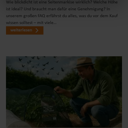
Komposter ermöglicht es Dir, Deine Gartenabfälle
Wie blickdicht ist eine Seitenmarkise wirklich? Welche Höhe
unkompliziert und effizient zu verwerten, um
ist ideal? Und braucht man dafür eine Genehmigung? In
hochwertigen Kompost herzustellen. Dieser natürliche
unserem großen FAQ erfährst du alles, was du vor dem Kauf
Dünger ist reich an wichtigen Nährstoffen, die das
wissen solltest – mit viele…
Wachstum Deiner Pflanzen und Gemüse optimal
weiterlesen
unterstützen. Mit unserer Hilfe kannst Du Deinen
eigenen, nachhaltigen Kreislauf schaffen und
gleichzeitig die Umwelt schonen. Du wirst schnell
feststellen, wie einfach es ist, mithilfe unseres
Komposters organische Abfälle in nährstoffreichen
Boden für Deine Pflanzen zu verwandeln. Durch die
regelmäßige Verwendung von Kompost können nicht
nur deine Pflanzen besser gedeihen, sondern du leistest
auch einen wichtigen Beitrag zum Umweltschutz, da du
weniger Abfall produzierst und Ressourcen schonst. Gib
deinen Gartenabfällen eine zweite Chance und erlebe
die Vorteile eines eigenen Kreislaufs, der auf
Nachhaltigkeit basiert. KINDERLEICHTER AUFBAUDie
praktische Konstruktion des Komposters ermöglicht