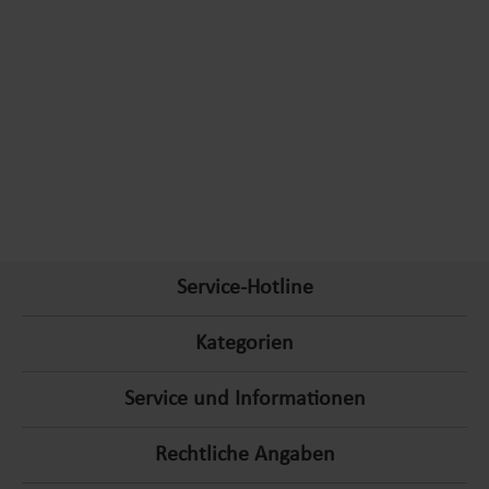
Sie Ihr Zuhause nach Ihren Vorstellungen und profitieren von
langlebiger Qualität und durchdachtem Design.
Warum Lemodo die richtige Wahl für Sie ist
Wir bei Lemodo verstehen, dass das Zuhause mehr als nur ein
Ort ist – es ist ein Rückzugsort und ein Spiegel der
Persönlichkeit. Mit unserer umfassenden Produktpalette und
unseren Eigenmarken stehen wir Ihnen zur Seite, um Ihre
Wohnräume so komfortabel, stilvoll und funktional wie
Service-Hotline
möglich zu gestalten. Entdecken Sie die Vorteile des Einkaufs
bei Lemodo und erleben Sie ein unvergleichliches
Kategorien
Shoppingerlebnis für Haus und Garten.
Service und Informationen
Rechtliche Angaben