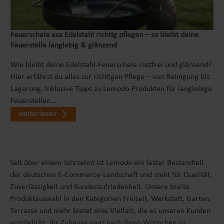
werden. Die Nutzung des Komposters als Welpenauslauf
oder Kleintiergehege zeigt, wie vielseitig und
anpassungsfähig dieses Gartenaccessoire sein kann. Es
Feuerschale aus Edelstahl richtig pflegen – so bleibt deine
Feuerstelle langlebig & glänzend
hilft dabei, den Raum im Garten optimal zu nutzen und
verschiedene Bedürfnisse zu erfüllen. Somit ist der
Wie bleibt deine Edelstahl-Feuerschale rostfrei und glänzend?
Metallkomposter nicht nur ein praktisches Utensil für
Hier erfährst du alles zur richtigen Pflege – von Reinigung bis
die umweltfreundliche Abfallentsorgung, sondern auch
Lagerung. Inklusive Tipps zu Lemodo-Produkten für langlebige
ein vielseitiges Element zur Förderung einer
Feuerstellen…
harmonischen und funktionalen Gartenumgebung.
weiterlesen
RIESIGE KAPAZITÄTDer Kompostbehälter zeichnet sich
durch seine enorme Kapazität aus. Diese großzügige
Größe macht ihn besonders geeignet für Großfamilien
und Mehrpersonenhaushalte. Er bietet ausreichend
Seit über einem Jahrzehnt ist Lemodo ein fester Bestandteil
Raum, um große Mengen an Biomüll effizient in
der deutschen E-Commerce-Landschaft und steht für Qualität,
nährstoffreichen Kompost umzuwandeln, was sowohl
Zuverlässigkeit und Kundenzufriedenheit. Unsere breite
die Gartenpflege erleichtert als auch zur Nachhaltigkeit
Produktauswahl in den Kategorien Freizeit, Werkstatt, Garten,
beiträgt. PLATZSPARENDDer Steckkomposter
Terrasse und mehr bietet eine Vielfalt, die es unseren Kunden
beeindruckt durch seine besondere Flexibilität und
ermöglicht, ihr Zuhause ganz nach ihren Wünschen zu