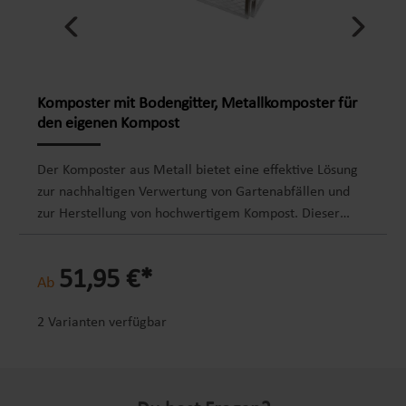
Komposter mit Bodengitter, Metallkomposter für
den eigenen Kompost
Der Komposter aus Metall bietet eine effektive Lösung
zur nachhaltigen Verwertung von Gartenabfällen und
zur Herstellung von hochwertigem Kompost. Dieser
Kompost enthält wichtige Nährstoffe, die das Wachstum
von Pflanzen und Gemüse optimal fördern, wodurch er
51,95 €*
zu einer wertvollen Ressource für jeden
Ab
Gartenliebhaber wird.Ein herausragendes Merkmal des
Metallkomposters ist der kinderleichte Aufbau. Der
2 Varianten verfügbar
Kompostierer lässt sich im Handumdrehen und ohne
jeglichen Aufwand montieren, da keine Werkzeuge
benötigt werden. Ein Bodengitter schützt vor