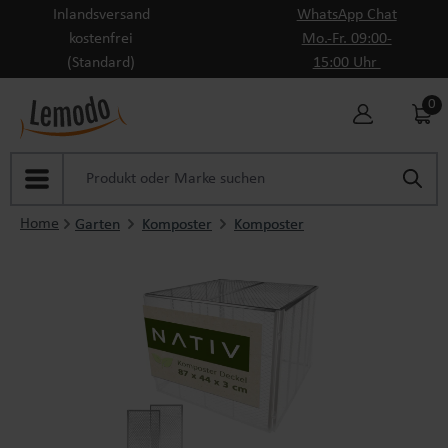
Inlandsversand
WhatsApp Chat
Zum Hauptinhalt springen
kostenfrei
Mo.-Fr. 09:00-
(Standard)
15:00 Uhr
0
Home
Garten
Komposter
Komposter