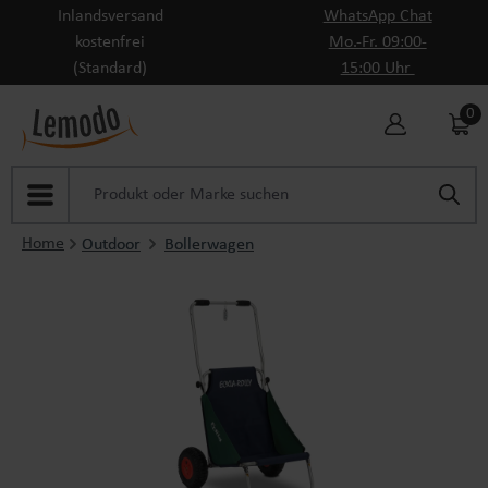
Inlandsversand
WhatsApp Chat
Zum Hauptinhalt springen
kostenfrei
Mo.-Fr. 09:00-
(Standard)
15:00 Uhr
0
Home
Outdoor
Bollerwagen