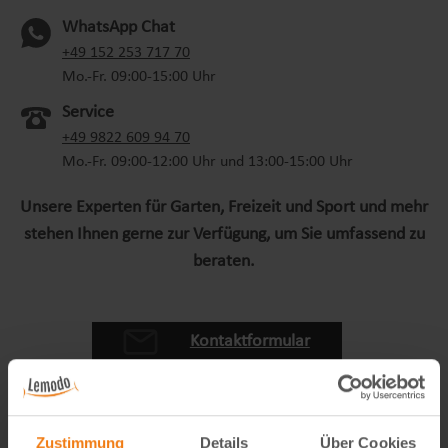
WhatsApp Chat
(oeffnet in neuem Tab)
+49 152 253 717 70
Mo.-Fr. 09:00-15:00 Uhr
Service
+49 9822 609 94 70
Mo.-Fr. 09:00-12:00 Uhr und 13:00-15:00 Uhr
Unsere Experten für Garten, Freizeit und Sport und mehr
stehen Ihnen gerne zur Verfügung, um Sie umfassend zu
beraten.
Kontaktformular
Zustimmung
Details
Über Cookies