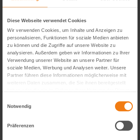
Diese Webseite verwendet Cookies
Wir verwenden Cookies, um Inhalte und Anzeigen zu
personalisieren, Funktionen für soziale Medien anbieten
zu können und die Zugriffe auf unsere Website zu
analysieren. Außerdem geben wir Informationen zu Ihrer
Verwendung unserer Website an unsere Partner für
soziale Medien, Werbung und Analysen weiter. Unsere
Partner führen diese Informationen möglicherweise mit
weiteren Daten zusammen, die Sie ihnen bereitgestellt
haben oder die sie im Rahmen Ihrer Nutzung der Dienste
gesammelt haben.
Einwilligungsauswahl
Notwendig
Visual Content Creator (m/w/d) – E-Commerce
Werde Teil von Lemodo360! Als Visual Content Creator
Präferenzen
gestaltest du verkaufsstarke Amazon- und E-Commerce-
Bildwelten – von der Idee bis zum A++ Content. Kreativ,