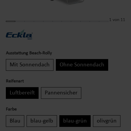
1
von 11
Ausstattung Beach-Rolly
Mit Sonnendach
Ohne Sonnendach
Reifenart
Luftbereift
Pannensicher
Farbe
Blau
blau-gelb
blau-grün
olivgrün