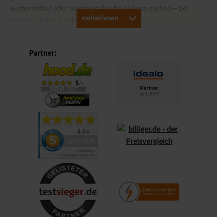
Gartenmöbel oder Spielzeug für die Kleinen suchen – bei
weiterlesen
Lemodo finden Sie die passenden Produkte.
Unsere Philosophie „Schöner Leben in Haus und Garten“
Partner:
Mit dem Leitsatz „Schöner Leben in Haus und Garten“ ist es
unser Ziel, das Einkaufserlebnis unserer Kunden in Europa so
angenehm wie möglich zu gestalten. Durch unsere
Eigenmarken
Lemodo
und
NATIV
bieten wir Produkte, die
genau auf die Bedürfnisse unserer Kunden abgestimmt sind.
Diese Marken stehen für Qualität und Funktionalität und
lassen keine Wünsche offen – sei es im Bereich Terrasse,
Outdoor oder Living.
Kundenzufriedenheit und Service aus Deutschland
Mit einem zentralen Standort in Bechhofen, im Herzen