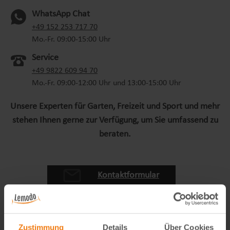
WhatsApp Chat
(oeffnet in neuem Tab)
+49 152 253 717 70
Mo.-Fr. 09:00-15:00 Uhr
Service
+49 9822 609 94 70
Mo.-Fr. 09:00-12:00 Uhr und 13:00-15:00 Uhr
Unsere Experten für Garten, Freizeit und Sport und mehr
stehen Ihnen gerne zur Verfügung, um Sie umfassend zu
beraten.
Kontaktformular
Zustimmung
Details
Über Cookies