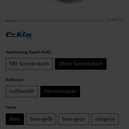
1
von 11
Ausstattung Beach-Rolly
Mit Sonnendach
Ohne Sonnendach
Reifenart
Luftbereift
Pannensicher
Farbe
Blau
blau-gelb
blau-grün
olivgrün