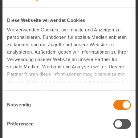
Diese Webseite verwendet Cookies
Wir verwenden Cookies, um Inhalte und Anzeigen zu
personalisieren, Funktionen für soziale Medien anbieten
zu können und die Zugriffe auf unsere Website zu
analysieren. Außerdem geben wir Informationen zu Ihrer
Verwendung unserer Website an unsere Partner für
soziale Medien, Werbung und Analysen weiter. Unsere
Partner führen diese Informationen möglicherweise mit
weiteren Daten zusammen, die Sie ihnen bereitgestellt
haben oder die sie im Rahmen Ihrer Nutzung der Dienste
gesammelt haben.
Einwilligungsauswahl
Notwendig
Visual Content Creator (m/w/d) – E-Commerce
Werde Teil von Lemodo360! Als Visual Content Creator
Präferenzen
gestaltest du verkaufsstarke Amazon- und E-Commerce-
Bildwelten – von der Idee bis zum A++ Content. Kreativ,