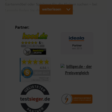
Gartenmöbel oder Spielzeug für die Kleinen suchen – bei
weiterlesen
Lemodo finden Sie die passenden Produkte.
Unsere Philosophie „Schöner Leben in Haus und Garten“
Partner:
Mit dem Leitsatz „Schöner Leben in Haus und Garten“ ist es
unser Ziel, das Einkaufserlebnis unserer Kunden in Europa so
angenehm wie möglich zu gestalten. Durch unsere
Eigenmarken
Lemodo
und
NATIV
bieten wir Produkte, die
genau auf die Bedürfnisse unserer Kunden abgestimmt sind.
Diese Marken stehen für Qualität und Funktionalität und
lassen keine Wünsche offen – sei es im Bereich Terrasse,
Outdoor oder Living.
Kundenzufriedenheit und Service aus Deutschland
Mit einem zentralen Standort in Bechhofen, im Herzen