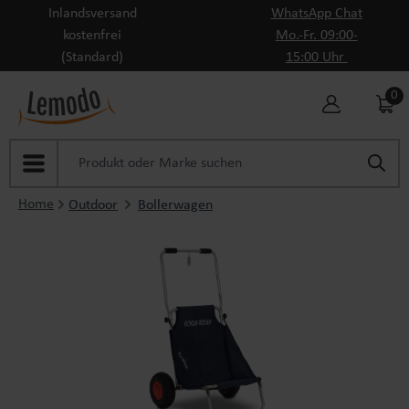
Inlandsversand
WhatsApp Chat
Zum Hauptinhalt springen
kostenfrei
Mo.-Fr. 09:00-
(Standard)
15:00 Uhr
0
Home
Outdoor
Bollerwagen