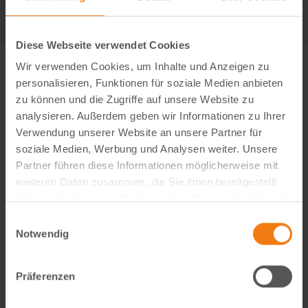
Diese Webseite verwendet Cookies
Wir verwenden Cookies, um Inhalte und Anzeigen zu
personalisieren, Funktionen für soziale Medien anbieten
zu können und die Zugriffe auf unsere Website zu
analysieren. Außerdem geben wir Informationen zu Ihrer
Verwendung unserer Website an unsere Partner für
soziale Medien, Werbung und Analysen weiter. Unsere
Partner führen diese Informationen möglicherweise mit
weiteren Daten zusammen, die Sie ihnen bereitgestellt
haben oder die sie im Rahmen Ihrer Nutzung der Dienste
gesammelt haben.
Einwilligungsauswahl
Notwendig
Visual Content Creator (m/w/d) – E-Commerce
Werde Teil von Lemodo360! Als Visual Content Creator
Präferenzen
gestaltest du verkaufsstarke Amazon- und E-Commerce-
Bildwelten – von der Idee bis zum A++ Content. Kreativ,