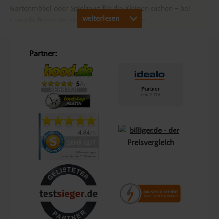
Gartenmöbel oder Spielzeug für die Kleinen suchen – bei
weiterlesen
Lemodo finden Sie die passenden Produkte.
Unsere Philosophie „Schöner Leben in Haus und Garten“
Partner:
Mit dem Leitsatz „Schöner Leben in Haus und Garten“ ist es
unser Ziel, das Einkaufserlebnis unserer Kunden in Europa so
angenehm wie möglich zu gestalten. Durch unsere
Eigenmarken
Lemodo
und
NATIV
bieten wir Produkte, die
genau auf die Bedürfnisse unserer Kunden abgestimmt sind.
Diese Marken stehen für Qualität und Funktionalität und
lassen keine Wünsche offen – sei es im Bereich Terrasse,
Outdoor oder Living.
Kundenzufriedenheit und Service aus Deutschland
Mit einem zentralen Standort in Bechhofen, im Herzen