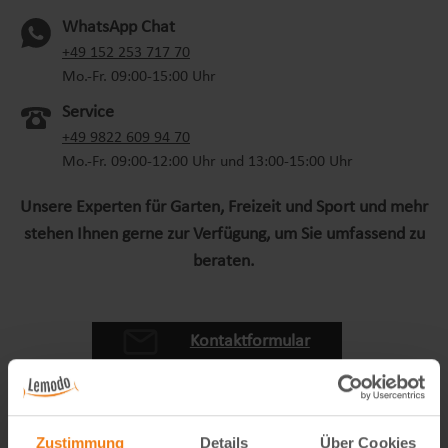
WhatsApp Chat
(oeffnet in neuem Tab)
+49 152 253 717 70
Mo.-Fr. 09:00-15:00 Uhr
Service
+49 9822 609 94 70
Mo.-Fr. 09:00-12:00 Uhr und 13:00-15:00 Uhr
Unsere Experten für Garten, Freizeit und Sport und mehr
stehen Ihnen gerne zur Verfügung, um Sie umfassend zu
beraten.
Kontaktformular
Zustimmung
Details
Über Cookies