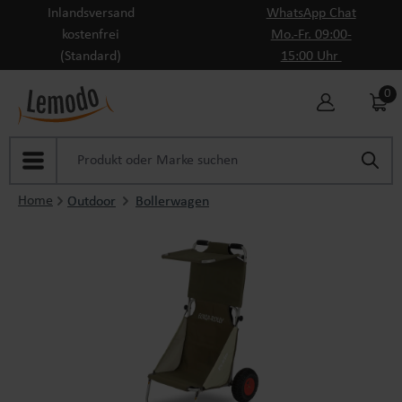
Inlandsversand
WhatsApp Chat
Zum Hauptinhalt springen
kostenfrei
Mo.-Fr. 09:00-
(Standard)
15:00 Uhr
0
Home
Outdoor
Bollerwagen