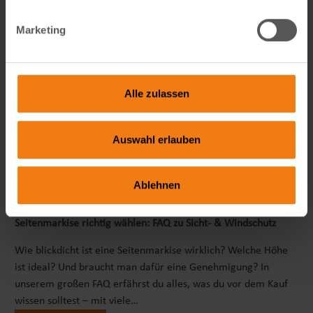
Marketing
Alle zulassen
Auswahl erlauben
Ablehnen
Seitenmarkise richtig wählen: FAQ zu Sicht- & Windschutz
Wie blickdicht ist eine Seitenmarkise wirklich? Welche Höhe
ist ideal? Und braucht man dafür eine Genehmigung? In
unserem großen FAQ erfährst du alles, was du vor dem Kauf
wissen solltest – mit viele…