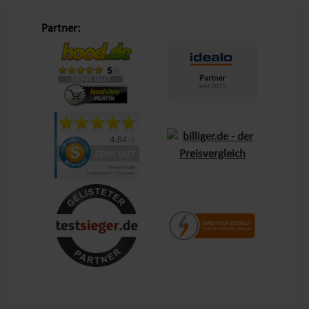
Unsere Philosophie „Schöner Leben in Haus und Garten“
Partner:
Mit dem Leitsatz „Schöner Leben in Haus und Garten“ ist es
unser Ziel, das Einkaufserlebnis unserer Kunden in Europa so
angenehm wie möglich zu gestalten. Durch unsere
Eigenmarken
Lemodo
und
NATIV
bieten wir Produkte, die
genau auf die Bedürfnisse unserer Kunden abgestimmt sind.
Diese Marken stehen für Qualität und Funktionalität und
lassen keine Wünsche offen – sei es im Bereich Terrasse,
Outdoor oder Living.
Kundenzufriedenheit und Service aus Deutschland
Mit einem zentralen Standort in Bechhofen, im Herzen
Frankens, garantieren wir schnellen Versand und Verfügbarkeit
für Kunden in ganz Europa. Unsere Kunden schätzen nicht nur
die Produktvielfalt, sondern auch den Service, den wir ihnen