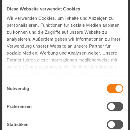
Diese Webseite verwendet Cookies
Wir verwenden Cookies, um Inhalte und Anzeigen zu
personalisieren, Funktionen für soziale Medien anbieten
zu können und die Zugriffe auf unsere Website zu
analysieren. Außerdem geben wir Informationen zu Ihrer
Verwendung unserer Website an unsere Partner für
soziale Medien, Werbung und Analysen weiter. Unsere
Partner führen diese Informationen möglicherweise mit
weiteren Daten zusammen, die Sie ihnen bereitgestellt
haben oder die sie im Rahmen Ihrer Nutzung der Dienste
gesammelt haben.
Visual Content Creator (m/w/d) – E-Commerce
Einwilligungsauswahl
Notwendig
Werde Teil von Lemodo360! Als Visual Content Creator
gestaltest du verkaufsstarke Amazon- und E-Commerce-
Präferenzen
Bildwelten – von der Idee bis zum A++ Content. Kreativ,
technisch, KI-getrieben und mit echtem…
weiterlesen
Statistiken