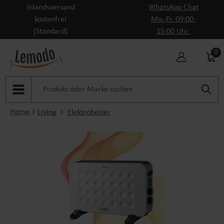
Inlandsversand
WhatsApp Chat
Zum Hauptinhalt springen
kostenfrei
Mo.-Fr. 09:00-
(Standard)
15:00 Uhr
0
Home
Living
Elektroheizer