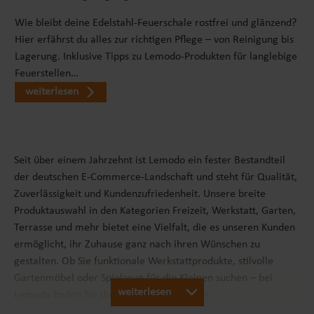
Wie bleibt deine Edelstahl-Feuerschale rostfrei und glänzend?
Hier erfährst du alles zur richtigen Pflege – von Reinigung bis
Lagerung. Inklusive Tipps zu Lemodo-Produkten für langlebige
Feuerstellen…
weiterlesen
Seit über einem Jahrzehnt ist Lemodo ein fester Bestandteil
der deutschen E-Commerce-Landschaft und steht für Qualität,
Zuverlässigkeit und Kundenzufriedenheit. Unsere breite
Produktauswahl in den Kategorien Freizeit, Werkstatt, Garten,
Terrasse und mehr bietet eine Vielfalt, die es unseren Kunden
ermöglicht, ihr Zuhause ganz nach ihren Wünschen zu
gestalten. Ob Sie funktionale Werkstattprodukte, stilvolle
Gartenmöbel oder Spielzeug für die Kleinen suchen – bei
weiterlesen
Lemodo finden Sie die passenden Produkte.