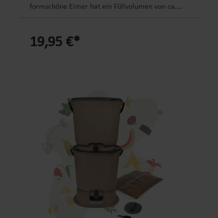
Entdecke die natürliche und biologisch abbaubare
formschöne Eimer hat ein Füllvolumen von ca.
Alternative, die Dir dabei hilft, Deinen Garten und
3,3l und kann einfach auf die Küchentheke gestellt
Balkon zu einem blühenden Paradies zu machen!
werden. Durch die Ein-Hand-Bedienung lassen
BESCHLEUNIGTER KOMPOSTIERVORGANG:
19,95 €*
sich die Abfälle einfach in dem Behälter mit
Effektive Mikroorganismen (EM) zersetzen schnell
großer Öffnung sammeln und auch wieder
und effektiv Deine organischen Abfälle. Die
entleeren. Für die Reinigung einfach den Deckel
effektiven Mikroorganismen (EM) reduzieren den
abnehmen und alle Teile in die Spülmaschine
Kompostiervorgang im Bokashi Eimer auf wenige
geben. Die glatte Innenseite des Eimers
Wochen VERMINDERT DIE GERUCHSBILDUNG:
ermöglicht auch ein einfaches Auswischen mit
Unser Bokashi Ferment reduziert bei der
einem Tuch oder Küchenpapier. Produktdetails:
Fermentation unangenehme Gerüche. Du kannst
Material: Kunststoff PP, 100% recyceltes Material
damit Deinen Bokashi Eimer in der Küche stehen
Abmessung: 24 x 20,5 x 17 cm (L x B x H)
lassen, ohne Sorge vor lästigen Fruchtfliegen
Füllvolumen: ca. 3,3 Liter Gewicht: ca. 0,3 kg
VERHINDERT SCHIMMELBILDUNG: Effektiver
Farbe: hellgrau Produktinformationen: hergestellt
Schutz vor Schimmelbildung: Die in unserer
aus recyceltem Kunststoff einfach in der
Bokashi Kleie enthaltenen Mikroorganismen
Anwendung - praktische Ein-Hand-Bedienung
verhindern das Wachstum von Schimmelpilzen
formschönes Design große Öffnung für einfaches
und tragen somit zu einem schimmelfreien
Befüllen und Entleeren einfache Reinigung in der
Umfeld bei VIELSEITIGE ANWENDUNG: Bokashi
Spülmaschine