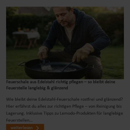
Methode ist einfach und effektiv und hinterlässt
den Boden auf natürliche Weise verbessern und
keine unangenehmen Rückstände.2 SORTEN
langfristig seine Fruchtbarkeit erhöhen.25%
BIODÜNGERMit dem Bokashi Eimer hast Du die
WENIGER KÜCHENABFÄLLEMit einem Bokashi
Möglichkeit, Deine Küchenabfälle in wertvollen
wird die Entsorgung Deines Biomülls zum
Biodünger für Deinen Garten umzuwandeln. Beim
Kinderspiel! Reduziere Deinen organischen Müll
Bokashieren entstehen zwei Arten von Dünger,
um 25% und sorgen Sie für eine
die Deinen Garten auf unterschiedliche Weise
umweltfreundliche Abfallentsorgung. Die
unterstützen.Der Bokashi-Saft, der während des
Fermentation beschleunigt die Abbauprozesse
Bokashierungsprozesses freigesetzt wird, ist ein
und somit die Zersetzung des organischen
wertvoller Flüssigdünger, der schnell auf Deine
Materials. Der Fermentationsprozess im Bokashi
Pflanzen wirkt. Mit ihm kannst Du Deine Pflanzen
Eimer sorgt zudem dafür, dass unangenehme
einfach und schnell düngen und dadurch das
Feuerschale aus Edelstahl richtig pflegen – so bleibt deine
Gerüche reduziert werden und die entstehende
Wachstum und die Vitalität Deiner Pflanzen
Feuerstelle langlebig & glänzend
Flüssigkeit als Dünger für Pflanzen verwendet
fördern.Der Bokashi Kompost hingegen ist eine
werden kann.Bokashi ist die perfekte Lösung für
Wie bleibt deine Edelstahl-Feuerschale rostfrei und glänzend?
langfristige Investition in die Gesundheit Deines
alle, die Wert auf Nachhaltigkeit und Effizienz
Hier erfährst du alles zur richtigen Pflege – von Reinigung bis
Bodens. Er enthält viele wichtige Nährstoffe und
legen.
Lagerung. Inklusive Tipps zu Lemodo-Produkten für langlebige
Mikroorganismen, die den Boden auf natürliche
Feuerstellen…
Weise verbessern und langfristig seine
weiterlesen
Fruchtbarkeit erhöhen. Indem Du den Bokashi-