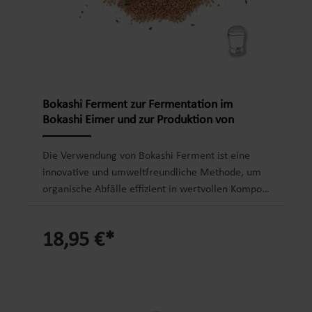
Bokashi Ferment zur Fermentation im
Bokashi Eimer und zur Produktion von
Bokashi Kompost
Die Verwendung von Bokashi Ferment ist eine
innovative und umweltfreundliche Methode, um
organische Abfälle effizient in wertvollen Kompost
umzuwandeln. Das Bokashi Ferment besteht aus
organischen Materialien, die mit effektiven
18,95 €*
Mikroorganismen vermischt werden. Diese
Mischung fördert den Abbau der organischen
Abfälle und wandelt sie in wertvolle Nährstoffe
um.Bokashi-Kleie eignen sich nicht nur gut zur
Geruchsbekämpfung und Verhinderung von