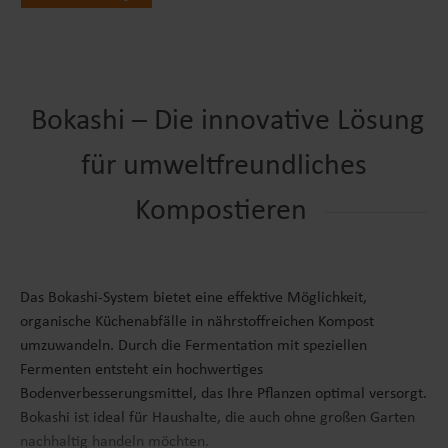
Kompost in deinen Garten einbringst, unterstützt
Du nicht nur Deine Pflanzen, sondern auch die
Gesundheit des Bodens und trägst dazu bei, die
Umwelt nachhaltig zu schützen.25% WENIGER
Bokashi – Die innovative Lösung
KÜCHENABFÄLLEMit einem Bokashi wird die
Entsorgung Deines Biomülls zum Kinderspiel!
für umweltfreundliches
Reduziere Deinen organischen Müll um 25% und
sorge für eine umweltfreundliche
Kompostieren
Abfallentsorgung. Die Fermentation beschleunigt
die Abbauprozesse und somit die Zersetzung des
organischen Materials. Der Fermentationsprozess
im Bokashi Eimer sorgt zudem dafür, dass
Das Bokashi-System bietet eine effektive Möglichkeit,
unangenehme Gerüche reduziert werden und die
organische Küchenabfälle in nährstoffreichen Kompost
entstehende Flüssigkeit als Dünger für Pflanzen
umzuwandeln. Durch die Fermentation mit speziellen
verwendet werden kann.Dank des einfachen
Fermenten entsteht ein hochwertiges
Bokashi-Systems wird die Entsorgung Deines
Bodenverbesserungsmittel, das Ihre Pflanzen optimal versorgt.
Biomülls zum Kinderspiel. Mit nur wenigen
Bokashi ist ideal für Haushalte, die auch ohne großen Garten
Schritten verwandelst Du Deine organischen
nachhaltig handeln möchten.