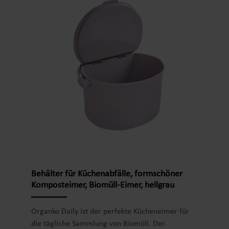
Schimmelbildung, sondern sind auch vielseitig
einsetzbar. Der Bokashi Kompost kann zur
Kompostierung von Küchenabfällen wie Obst- und
Gemüseresten, Eierschalen, Kaffeesatz,
Teeblättern und Brotkrumen verwendet werden.
Auch Laub, Grasschnitt und andere Gartenabfälle
können damit verarbeitet werden.Die
Verwendung von Bokashi Ferment hat den
zusätzlichen Vorteil, dass sie weniger Platz
benötigt als herkömmliche
Kompostierungsmethoden. Dadurch eignet sich
die Methode auch für Haushalte mit begrenztem
Platzangebot.Aufgrund ihrer vielseitigen
Anwendungsmöglichkeiten sind Bokashi Kleie eine
Behälter für Küchenabfälle, formschöner
natürliche und biologisch abbaubare Alternative.
Komposteimer, Biomüll-Eimer, hellgrau
Durch ihre Verwendung können organische
Abfälle sinnvoll recycelt werden und wertvolle
Organko Daily ist der perfekte Kücheneimer für
Nährstoffe zurück in den Boden gelangen.
die tägliche Sammlung von Biomüll. Der