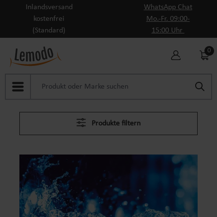
Inlandsversand
WhatsApp Chat
Zum Hauptinhalt springen
kostenfrei
Mo.-Fr. 09:00-
(Standard)
15:00 Uhr
0
Produkte filtern