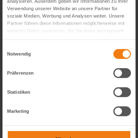
analysieren. Außerdem geben wir Informationen zu Ihrer
Visual Content Creator (m/w/d) – E-Commerce
Verwendung unserer Website an unsere Partner für
soziale Medien, Werbung und Analysen weiter. Unsere
Werde Teil von Lemodo360! Als Visual Content Creator
Partner führen diese Informationen möglicherweise mit
gestaltest du verkaufsstarke Amazon- und E-Commerce-
weiteren Daten zusammen, die Sie ihnen bereitgestellt
Bildwelten – von der Idee bis zum A++ Content. Kreativ,
haben oder die sie im Rahmen Ihrer Nutzung der Dienste
technisch, KI-getrieben und mit echtem…
gesammelt haben.
Einwilligungsauswahl
weiterlesen
Notwendig
Präferenzen
Statistiken
Marketing