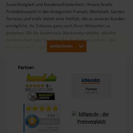
Zuverlässigkeit und Kundenzufriedenheit. Unsere breite
Produktauswahl in den Kategorien Freizeit, Werkstatt, Garten,
Terrasse und mehr bietet eine Vielfalt, die es unseren Kunden
ermöglicht, ihr Zuhause ganz nach ihren Wünschen zu
gestalten. Ob Sie funktionale Werkstattprodukte, stilvolle
Gartenmöbel oder Spielzeug für die Kleinen suchen – bei
weiterlesen
Lemodo finden Sie die passenden Produkte.
Unsere Philosophie „Schöner Leben in Haus und Garten“
Partner:
Mit dem Leitsatz „Schöner Leben in Haus und Garten“ ist es
unser Ziel, das Einkaufserlebnis unserer Kunden in Europa so
angenehm wie möglich zu gestalten. Durch unsere
Eigenmarken
Lemodo
und
NATIV
bieten wir Produkte, die
genau auf die Bedürfnisse unserer Kunden abgestimmt sind.
Diese Marken stehen für Qualität und Funktionalität und
lassen keine Wünsche offen – sei es im Bereich Terrasse,
Outdoor oder Living.