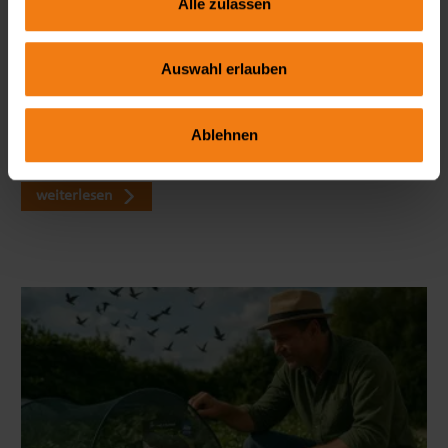
Alle zulassen
Seitenmarkise richtig wählen: FAQ zu Sicht- & Windschutz
Auswahl erlauben
Wie blickdicht ist eine Seitenmarkise wirklich? Welche Höhe
ist ideal? Und braucht man dafür eine Genehmigung? In
Ablehnen
unserem großen FAQ erfährst du alles, was du vor dem Kauf
wissen solltest – mit viele…
weiterlesen