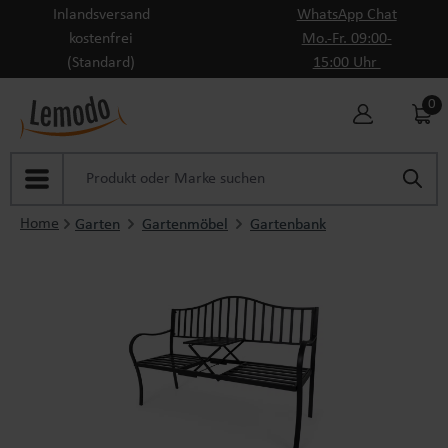
Inlandsversand
WhatsApp Chat
Zum Hauptinhalt springen
kostenfrei
Mo.-Fr. 09:00-
(Standard)
15:00 Uhr
0
Home
Garten
Gartenmöbel
Gartenbank