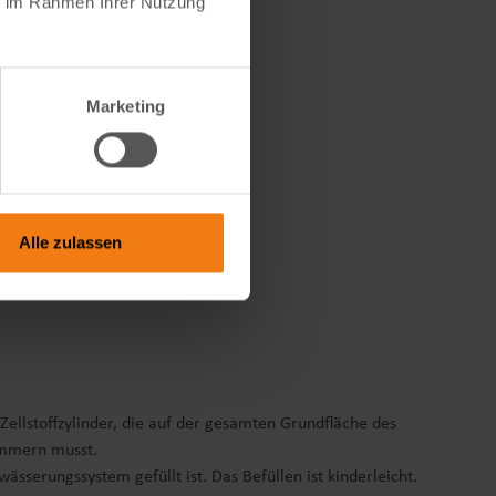
ie im Rahmen Ihrer Nutzung
Marketing
Alle zulassen
ellstoffzylinder, die auf der gesamten Grundfläche des
kümmern musst.
sserungssystem gefüllt ist. Das Befüllen ist kinderleicht.