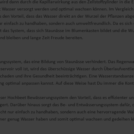
 wird dann durch die Kapillarwirkung aus den Zellstoffzylinder in di
mit Wasser versorgt werden und optimal wachsen können. Im Verglei
en Vorteil, dass das Wasser direkt an der Wurzel der Pflanzen abg
nur einfach zu handhaben, sondern auch umweltfreundlich. Da es sich
das System, dass sich Staunässe im Blumenkasten bildet und die Wur
nd bleiben und lange Zeit Freude bereiten.
rungssystem, das eine Bildung von Staunässe verhindert. Das Regen
voir voll ist, wird das überschüssige Wasser durch Überlaufventile
schaden und ihre Gesundheit beeinträchtigen. Eine Wasserstandsanzei
 optimal anpassen kannst. Auf diese Weise hast Du immer die Kontr
r Hochbeet Bewässerungssystem den Vorteil, dass es effizienter un
ngert. Darüber hinaus sorgt das Be- und Entwässerungssystem dafür,
ht nur einfach zu handhaben, sondern auch eine hervorragende Wahl 
immer genug Wasser haben und somit optimal wachsen und gedeihen k