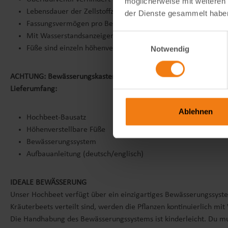
möglicherweise mit weiteren
Lebensdauer der Zellstoffzylinder: mind. 3 Jahre
der Dienste gesammelt habe
Fassungsvermögen pro Bewässerungskasten: ca. 12 l
Mit Wasserstandsanzeiger
Einwilligungsauswahl
Füße sind einzeln höhenverstellbar bis zu 1,5 cm (Ausgleich
Notwendig
ACHTUNG: Bewässerungskasten vor Frosteinbruch leeren/ablaufe
Lieferumfang:
Ablehnen
Hochbeet-Bausatz
Höhenverstellbare Füße
Bewässerungssystem
Aufbauanleitung (deutsch/englisch)
IDEALE BEWÄSSERUNG
Unser Hochbeet verfügt über ein einzigartiges Bewässerungssyste
Kräuterbeets verteilt sind, werden die Pflanzen kontinuierlich 
Die Handhabung des Bewässerungssystems ist kinderleicht. Du muss