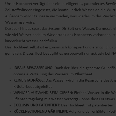
Unser Hochbeet verfügt über ein intelligentes, patentiertes Bewä
Zellstoffzylinder eingesetzt, die kontinuierlich Wasser an die Wu
Außerdem wird Staunässe vermieden, was wiederum das Wachstum 
Wasserreservoirs.
Darüber hinaus spart das System Dir Zeit und Wasser. Du musst n
wie viel Wasser noch im Wassertank des Hochbeets vorhanden ist. 
kinderleicht Wasser nachfüllen.
Das Hochbeet selbst ist ergonomisch konzipiert und ermöglicht rü
genießen. Dieses Hochbeet gibt es europaweit nur exklusiv bei NA
IDEALE BEWÄSSERUNG:
Dank der über die gesamte Grundfläch
optimale Verteilung des Wassers im Pflanzbeet
KEINE STAUNÄSSE:
Das Wasser wird in die Reservoirs des Anz
Kräuterbeet abgeleitet
WENIGER AUFWAND BEIM GIEßEN: Einfach Wasser in die Wasser
Pflanzen tagelang mit Wasser versorgt - ohne dass Du etwas
EXKLUSIV UND PATENTIERT:
Das Hochbeet mit patentiertem B
RÜCKENSCHONEND GÄRTNERN:
Aufgrund der erhöhten Posi