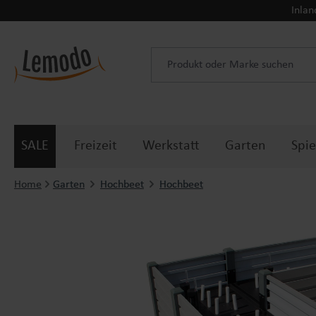
Inlan
 Hauptinhalt springen
Zur Suche springen
Zur Hauptnavigation springen
SALE
Freizeit
Werkstatt
Garten
Spie
Home
Garten
Hochbeet
Hochbeet