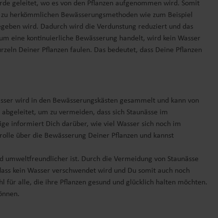
e Erde geleitet, wo es von den Pflanzen aufgenommen wird. Somit
ch zu herkömmlichen Bewässerungsmethoden wie zum Beispiel
egeben wird. Dadurch wird die Verdunstung reduziert und das
 um eine kontinuierliche Bewässerung handelt, wird kein Wasser
zeln Deiner Pflanzen faulen. Das bedeutet, dass Deine Pflanzen
wasser wird in den Bewässerungskästen gesammelt und kann von
 abgeleitet, um zu vermeiden, dass sich Staunässe im
ge informiert Dich darüber, wie viel Wasser sich noch im
olle über die Bewässerung Deiner Pflanzen und kannst
d umweltfreundlicher ist. Durch die Vermeidung von Staunässe
 dass kein Wasser verschwendet wird und Du somit auch noch
für alle, die ihre Pflanzen gesund und glücklich halten möchten.
önnen.