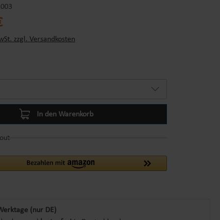
003
s:
€
wSt. zzgl. Versandkosten
In den Warenkorb
out
Werktage (nur DE)