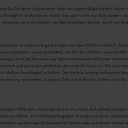
st Du Dir keine Sorgen mehr über das regelmäßige Gießen Deiner Pf
ass Du täglich nachschauen musst. Das spart nicht nur Zeit, sondern
h Staunässe wird vermieden, da überschüssiges Wasser durch das Sys
beete ist exklusiv in ganz Europa nur über NATIV erhältlich. Dieses
sserungssystem wurde entwickelt, um Dir das Gärtnern zu erleichter
hnologie wird die Bewässerung Deiner Hochbeete effizienter und ein
konzipiert und passt sich perfekt an deren Bedürfnisse an. Die patent
ale Maß an Feuchtigkeit erhalten. Die Vorteile unseres exklusiven B
schwendung vermieden. Du sparst Zeit und Aufwand. Zudem wird das R
niedrigen Höhe sehr anstrengend sein. Du musst dich ständig bücken 
oblemen führen. Ein Hochbeet hingegen ist aufgrund seiner erhöhten
 arbeiten, sondern kannst bequem im Stehen oder auf einem Hocker 