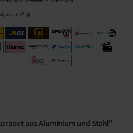
dardversand
kostenfrei
in Deutschland
kelgewicht
37 kg
terbeet aus Aluminium und Stahl"