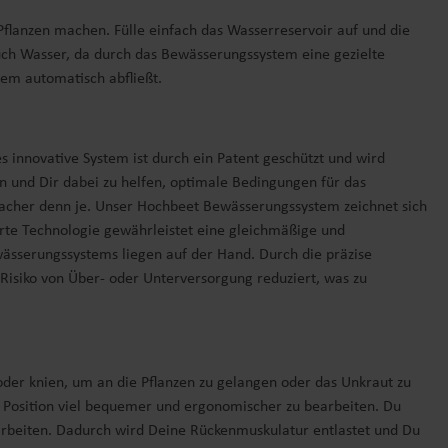
lanzen machen. Fülle einfach das Wasserreservoir auf und die
 auch Wasser, da durch das Bewässerungssystem eine gezielte
tem automatisch abfließt.
 innovative System ist durch ein Patent geschützt und wird
n und Dir dabei zu helfen, optimale Bedingungen für das
facher denn je. Unser Hochbeet Bewässerungssystem zeichnet sich
ierte Technologie gewährleistet eine gleichmäßige und
ewässerungssystems liegen auf der Hand. Durch die präzise
isiko von Über- oder Unterversorgung reduziert, was zu
oder knien, um an die Pflanzen zu gelangen oder das Unkraut zu
 Position viel bequemer und ergonomischer zu bearbeiten. Du
arbeiten. Dadurch wird Deine Rückenmuskulatur entlastet und Du