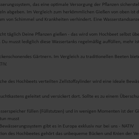
sserungssystem, das eine optimale Versorgung der Pflanzen sicherstel
rzeln abgeben. Im Vergleich zum herkömmlichen Gießen von oben ist di
von Schimmel und Krankheiten verhindert. Eine Wasserstandsanzeige
icht täglich Deine Pflanzen gießen - das wird vom Hochbeet selbst 
Du musst lediglich diese Wassertanks regelmäßig auffüllen, mehr ist 
ckenschonendes Gärtnern. Im Vergleich zu traditionellen Beeten biet
TIV.
e des Hochbeets verteilten Zellstoffzylinder wird eine ideale Bewäs
uchtkastens geleitet und versickert dort. Sollte es zu einem Übers
speicher füllen (Füllstutzen) und in wenigen Momenten ist der Gi
 tun musst
ewässerungssystem gibt es in Europa exklusiv nur bei uns - NATIV
tion des Hochbeetes gehört das unbequeme Bücken und Knien der Ver