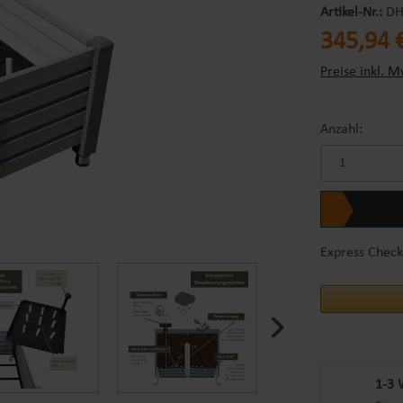
Artikel-Nr.:
DH
Regulärer Prei
345,94 
Preise inkl. M
Anzahl:
Express Check
1-3 