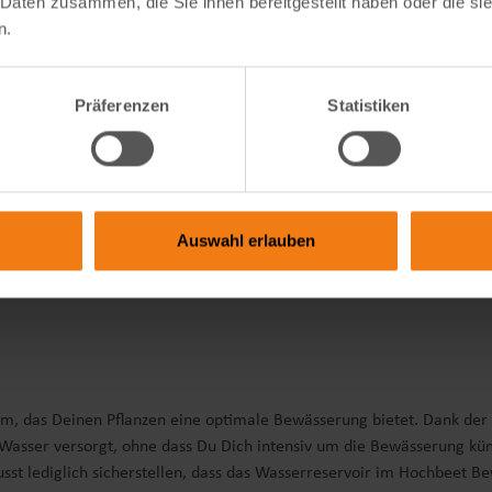
 Daten zusammen, die Sie ihnen bereitgestellt haben oder die s
n.
 von Bodenunebenheiten)
Präferenzen
Statistiken
n lassen
Auswahl erlauben
m, das Deinen Pflanzen eine optimale Bewässerung bietet. Dank der Z
mit Wasser versorgt, ohne dass Du Dich intensiv um die Bewässerung 
t lediglich sicherstellen, dass das Wasserreservoir im Hochbeet Bewä