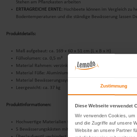
Stehen am Pflanzkasten arbeiten
ERTRAGREICHE ERNTE:
Hochbeete können im Vergleich zu he
Bodentemperaturen und die ständige Bewässerung lassen De
Produktdetails:
Maß aufgebaut: ca. 169 x 60 x 51 cm (L x B x H)
Füllvolumen: ca. 0,5 m³
Material Rahmen: verzinkter Stahl mit doppeltem Rostschutz
Material Füße: Aluminium
Material Bewässerungssystem: Kunststoff, Zellstoffzylinder
Zustimmung
Leergewicht: ca. 37 kg
Produktinformationen:
Diese Webseite verwendet 
Wir verwenden Cookies, um I
Hochwertige Materialien für eine lange Lebensdauer
und die Zugriffe auf unsere 
5 Bewässerungskästen mit Zellstoffzylinder für ideale Wass
Website an unsere Partner fü
Überlaufventil verhindert Staunässe in der Erde (keine Drain