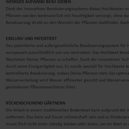
WENIGER AUFWAND BEIM GIEßEN
Dank des innovativen Bewässerungssystems dieses Hochbeetes mus
Pflanzen werden kontinuierlich mit Feuchtigkeit versorgt, ohne d
Bewässerung direkt an den Wurzeln der Pflanzen stattfindet. Auc
EXKLUSIV UND PATENTIERT
Das patentierte und außergewöhnliche Bewässerungssystem für Hoch
europaweit ausschließlich von uns vertrieben. Das Hochbeet Bewä
Wachstum Deiner Pflanzen zu schaffen. Dank der innovativen Tec
durch seine Einzigartigkeit aus. Es wurde speziell für Hochbeete 
kontrollierte Bewässerung, sodass Deine Pflanzen stets das optim
Wasserverteilung wird Wasser effizienter genutzt und Wasserver
gesünderem Pflanzenwachstum führt.
RÜCKENSCHONEND GÄRTNERN
Die Arbeit in einem traditionellen Bodenbeet kann aufgrund der 
entfernen. Das kann auf Dauer schmerzhaft sein und zu Rückenpr
musst Dich nicht mehr ständig bücken oder knien, um im Beet zu