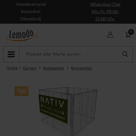
Inlandsversand
WhatsApp Chat
Zum Hauptinhalt springen
kostenfrei
Mo.-Fr. 09:00-
(Standard)
15:00 Uhr
0
Home
Garten
Komposter
Komposter
Tipp