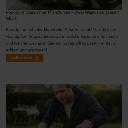
praktische Konstruktion des Komposters ermöglicht
Pop‑Up vs. klassischer Pflanztunnel – Zwei Wege zum grünen
nicht nur eine zeitsparende Montage, sondern auch
Glück
eine effektive Verwendung im Garten. Der
Metallkomposter ist kinderleicht aufzubauen und
Pop-Up-Tunnel oder klassischer Pflanzenschutz? Erfahre die
erfordert keinerlei Werkzeug. Ein einfaches Stecksystem
wichtigsten Unterschiede, wann welche Variante Sinn macht
sorgt für einen schnellen und einfachen Aufbau. Der
und welche Lösung zu deinem Gartenalltag passt – einfach
Bausatz ist komplett im Lieferumfang enthalten und
erklärt und praxisnah!
ermöglicht eine schnelle und unkomplizierte Montage.
weiterlesen
Innerhalb kürzester Zeit und mit nur wenigen
Handgriffen kann der Komposter einsatzbereit sein. Auf
diese Weise kann der Biomüll schnell recycelt und die
eigene Komposterde bald genutzt werden. VIELSEITIG
EINSETZBARDer Gartenkomposter bietet eine
bemerkenswerte Vielseitigkeit und lässt sich nicht nur
zur Produktion von wertvoller Komposterde verwenden.
Dank der durchdachten Konstruktion der Seitenteile, die
als praktisches Kompostsieb dienen können, erweitert
sich seine Funktionalität erheblich. Darüber hinaus kann