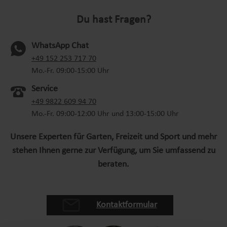
benötigt werden. Ein Bodengitter schützt vor
Du hast Fragen?
Wühlmäusen, Ratten und Maulwurf. Der komplette
Bausatz ist im Lieferumfang enthalten. Der
Gartenkomposter zeichnet sich zudem durch seine
WhatsApp Chat
Vielseitigkeit aus. Neben der Gewinnung von
(oeffnet in neuem Tab)
+49 152 253 717 70
nährstoffreicher Komposterde können die Seitenteile
Mo.-Fr. 09:00-15:00 Uhr
des Komposters als Kompostsieb verwendet werden.
Service
Darüber hinaus kann der Metall Komposter auch als
+49 9822 609 94 70
Welpenauslauf oder Kleintiergehege genutzt werden,
Mo.-Fr. 09:00-12:00 Uhr und 13:00-15:00 Uhr
was seine Multifunktionalität unterstreicht. Er
ermöglicht die Umwandlung großer Mengen an Biomüll
Unsere Experten für Garten, Freizeit und Sport und mehr
in einen nährstoffreichen Komposthaufen, was
stehen Ihnen gerne zur Verfügung, um Sie umfassend zu
besonders für Haushalte mit viel Gartenabfall von
beraten.
Vorteil ist. Ein weiteres praktisches Merkmal des
Steckkomposters ist seine platzsparende Konstruktion.
Bei Nichtgebrauch kann der Drahtkomposter mühelos
demontiert und die Einzelteile flach und platzsparend
Kontaktformular
verstaut werden, bis sie wieder benötigt werden. Dies
macht den Garten Komposter zu einer flexiblen und