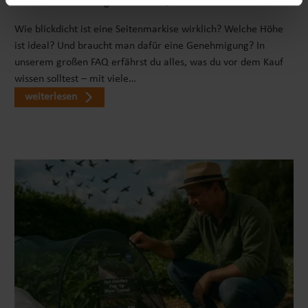
Seitenmarkise richtig wählen: FAQ zu Sicht- & Windschutz
Bodengitter: ca. 0,4 mmNATÜRLICHER KOMPOSTUnser
Komposter ermöglicht es Dir, Deine Gartenabfälle
Wie blickdicht ist eine Seitenmarkise wirklich? Welche Höhe
unkompliziert und effizient zu verwerten, um
ist ideal? Und braucht man dafür eine Genehmigung? In
hochwertigen Kompost herzustellen. Dieser natürliche
unserem großen FAQ erfährst du alles, was du vor dem Kauf
Dünger ist reich an wichtigen Nährstoffen, die das
wissen solltest – mit viele…
Wachstum Deiner Pflanzen und Gemüse optimal
weiterlesen
unterstützen. Mit unserer Hilfe kannst Du Deinen
eigenen, nachhaltigen Kreislauf schaffen und
gleichzeitig die Umwelt schonen. Du wirst schnell
feststellen, wie einfach es ist, mithilfe unseres
Komposters organische Abfälle in nährstoffreichen
Boden für Deine Pflanzen zu verwandeln. Durch die
regelmäßige Verwendung von Kompost können nicht
nur deine Pflanzen besser gedeihen, sondern du leistest
auch einen wichtigen Beitrag zum Umweltschutz, da du
weniger Abfall produzierst und Ressourcen schonst. Gib
deinen Gartenabfällen eine zweite Chance und erlebe
die Vorteile eines eigenen Kreislaufs, der auf
Nachhaltigkeit basiert. KINDERLEICHTER AUFBAUDie