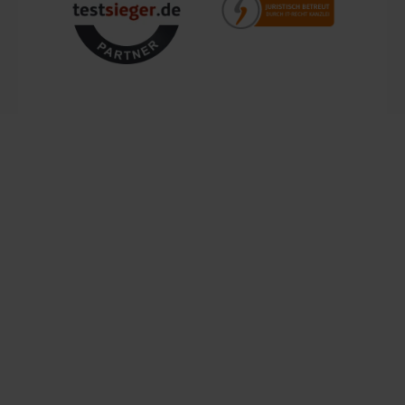
Mit einem zentralen Standort in Bechhofen, im Herzen
Frankens, garantieren wir schnellen Versand und Verfügbarkeit
für Kunden in ganz Europa. Unsere Kunden schätzen nicht nur
die Produktvielfalt, sondern auch den Service, den wir ihnen
bieten. Von der Beratung bis zur Lieferung ist unser Team stets
bestrebt, den Einkauf so angenehm und zuverlässig wie
möglich zu gestalten. Vertrauen Sie auf einen Händler, der
über 200.000 Kunden überzeugt hat und lassen Sie sich von
unserem Engagement für Qualität und Service begeistern.
Lemodo – Ihre Marke für Qualität und Vielfalt
Als spezialisierter E-Commerce-Händler arbeiten wir
kontinuierlich daran, unser Sortiment zu erweitern und die
Bedürfnisse unserer Kunden zu erfüllen. Die Kategorien
Freizeit, Werkstatt, Garten, Spielzeug, Terrasse, Outdoor und