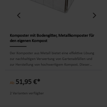
Komposter mit Bodengitter, Metallkomposter für
den eigenen Kompost
Der Komposter aus Metall bietet eine effektive Lösung
zur nachhaltigen Verwertung von Gartenabfällen und
zur Herstellung von hochwertigem Kompost. Dieser
Kompost enthält wichtige Nährstoffe, die das Wachstum
von Pflanzen und Gemüse optimal fördern, wodurch er
51,95 €*
zu einer wertvollen Ressource für jeden
Ab
Gartenliebhaber wird.Ein herausragendes Merkmal des
Metallkomposters ist der kinderleichte Aufbau. Der
2 Varianten verfügbar
Kompostierer lässt sich im Handumdrehen und ohne
jeglichen Aufwand montieren, da keine Werkzeuge