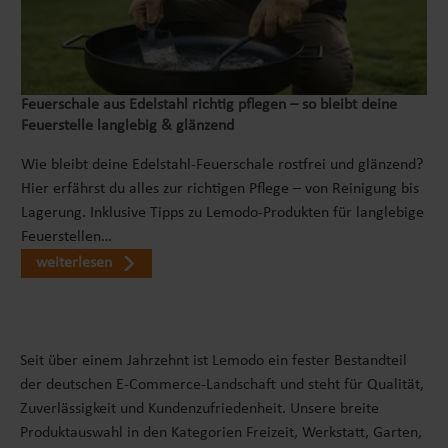
dieser Komposter mühelos als sicherer Auslauf für
Welpen oder als Gehege für Kleintiere eingesetzt
werden. Die Nutzung des Komposters als Welpenauslauf
oder Kleintiergehege zeigt, wie vielseitig und
anpassungsfähig dieses Gartenaccessoire sein kann. Es
Feuerschale aus Edelstahl richtig pflegen – so bleibt deine
Feuerstelle langlebig & glänzend
hilft dabei, den Raum im Garten optimal zu nutzen und
verschiedene Bedürfnisse zu erfüllen. Somit ist der
Wie bleibt deine Edelstahl-Feuerschale rostfrei und glänzend?
Metallkomposter nicht nur ein praktisches Utensil für
Hier erfährst du alles zur richtigen Pflege – von Reinigung bis
die umweltfreundliche Abfallentsorgung, sondern auch
Lagerung. Inklusive Tipps zu Lemodo-Produkten für langlebige
ein vielseitiges Element zur Förderung einer
Feuerstellen…
harmonischen und funktionalen Gartenumgebung.
weiterlesen
RIESIGE KAPAZITÄTDer Kompostbehälter zeichnet sich
durch seine enorme Kapazität aus. Diese großzügige
Größe macht ihn besonders geeignet für Großfamilien
und Mehrpersonenhaushalte. Er bietet ausreichend
Seit über einem Jahrzehnt ist Lemodo ein fester Bestandteil
Raum, um große Mengen an Biomüll effizient in
der deutschen E-Commerce-Landschaft und steht für Qualität,
nährstoffreichen Kompost umzuwandeln, was sowohl
Zuverlässigkeit und Kundenzufriedenheit. Unsere breite
die Gartenpflege erleichtert als auch zur Nachhaltigkeit
Produktauswahl in den Kategorien Freizeit, Werkstatt, Garten,
beiträgt. PLATZSPARENDDer Steckkomposter