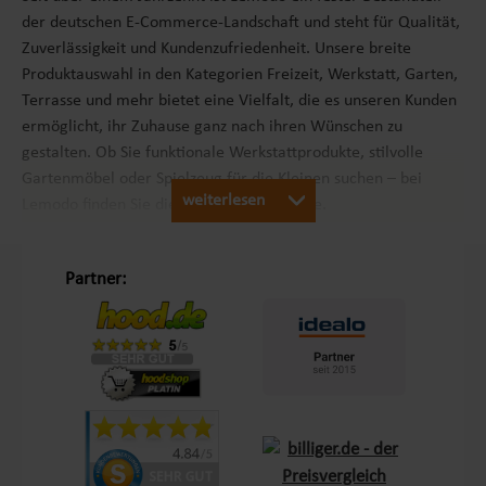
der deutschen E-Commerce-Landschaft und steht für Qualität,
Zuverlässigkeit und Kundenzufriedenheit. Unsere breite
Produktauswahl in den Kategorien Freizeit, Werkstatt, Garten,
Terrasse und mehr bietet eine Vielfalt, die es unseren Kunden
ermöglicht, ihr Zuhause ganz nach ihren Wünschen zu
gestalten. Ob Sie funktionale Werkstattprodukte, stilvolle
Gartenmöbel oder Spielzeug für die Kleinen suchen – bei
weiterlesen
Lemodo finden Sie die passenden Produkte.
Unsere Philosophie „Schöner Leben in Haus und Garten“
Partner:
Mit dem Leitsatz „Schöner Leben in Haus und Garten“ ist es
unser Ziel, das Einkaufserlebnis unserer Kunden in Europa so
angenehm wie möglich zu gestalten. Durch unsere
Eigenmarken
Lemodo
und
NATIV
bieten wir Produkte, die
genau auf die Bedürfnisse unserer Kunden abgestimmt sind.
Diese Marken stehen für Qualität und Funktionalität und
lassen keine Wünsche offen – sei es im Bereich Terrasse,