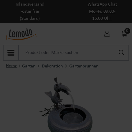
Inlandsversand
WhatsApp Chat
Zum Hauptinhalt springen
kostenfrei
Mo.-Fr. 09:00-
(Standard)
15:00 Uhr
0
Home
Garten
Dekoration
Gartenbrunnen