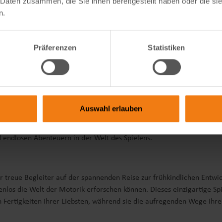
 Daten zusammen, die Sie ihnen bereitgestellt haben oder die s
n.
e Funktionen bietet, um die motorische Entwicklung bei Babys und Kle
Das Sortierspiel fördert ihre Konzentration und ihr logisches Denk
Präferenzen
Statistiken
iten, die für abwechslungsreichen Spielspaß sorgen und die kognitiv
en trainiert, was wiederum ihre motorischen Fähigkeiten unterstütz
erschiedenen Bereichen fördert.
Auswahl erlauben
t grenzenlose Möglichkeiten für aufregenden Spielspaß. Mit vielfälti
rschaffe eine Welt voller Freude und Abwechslung, die dazu einlädt
d endlosen Abenteuern in der Welt des Spielens.
er treue Begleiter auf der spannenden Reise zur frühkindlichen Entwic
enlos die Welt der Motorik erforschen können. Dieses einzigartige Sp
n Fertigkeiten Ihrer Liebsten, während sie die aufregenden Wege ihr