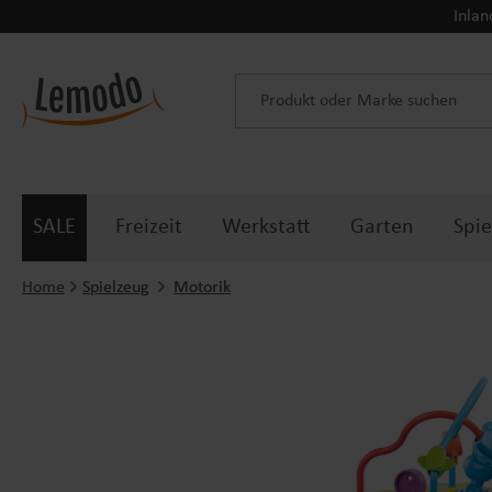
Inlan
 Hauptinhalt springen
Zur Suche springen
Zur Hauptnavigation springen
SALE
Freizeit
Werkstatt
Garten
Spie
Home
Spielzeug
Motorik