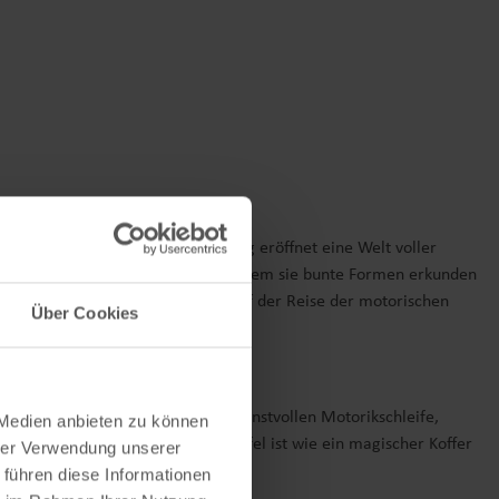
alten. Dieses zauberhafte Spielzeug eröffnet eine Welt voller
 erweitern sie ihre Fähigkeiten, indem sie bunte Formen erkunden
nem unverzichtbaren Begleiter auf der Reise der motorischen
Über Cookies
nierende Welt der Motorik mit der kunstvollen Motorikschleife,
 Medien anbieten zu können
Zahnradspiels. Dieser Motorikwürfel ist wie ein magischer Koffer
hrer Verwendung unserer
 führen diese Informationen