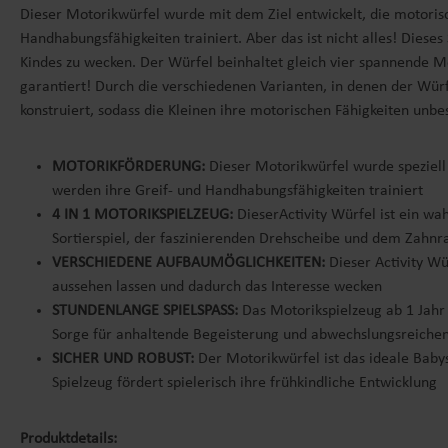
Dieser Motorikwürfel wurde mit dem Ziel entwickelt, die motoris
Handhabungsfähigkeiten trainiert. Aber das ist nicht alles! Diese
Kindes zu wecken. Der Würfel beinhaltet gleich vier spannende Mot
garantiert! Durch die verschiedenen Varianten, in denen der Wür
konstruiert, sodass die Kleinen ihre motorischen Fähigkeiten unbe
MOTORIKFÖRDERUNG:
Dieser Motorikwürfel wurde speziell
werden ihre Greif- und Handhabungsfähigkeiten trainiert
4 IN 1 MOTORIKSPIELZEUG:
DieserActivity Würfel ist ein wa
Sortierspiel, der faszinierenden Drehscheibe und dem Zahnr
VERSCHIEDENE AUFBAUMÖGLICHKEITEN:
Dieser Activity Wü
aussehen lassen und dadurch das Interesse wecken
STUNDENLANGE SPIELSPASS:
Das Motorikspielzeug ab 1 Jahr 
Sorge für anhaltende Begeisterung und abwechslungsreichen 
SICHER UND ROBUST:
Der Motorikwürfel ist das ideale Babys
Spielzeug fördert spielerisch ihre frühkindliche Entwicklung
Produktdetails: