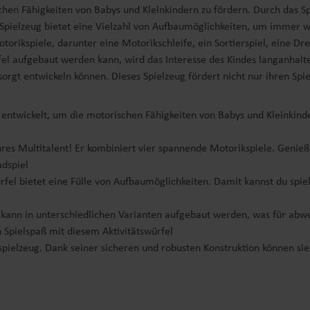
chen Fähigkeiten von Babys und Kleinkindern zu fördern. Durch das S
s Spielzeug bietet eine Vielzahl von Aufbaumöglichkeiten, um immer w
orikspiele, darunter eine Motorikschleife, ein Sortierspiel, eine Dr
fel aufgebaut werden kann, wird das Interesse des Kindes langanhalt
sorgt entwickeln können. Dieses Spielzeug fördert nicht nur ihren Spi
 entwickelt, um die motorischen Fähigkeiten von Babys und Kleinkind
hres Multitalent! Er kombiniert vier spannende Motorikspiele. Genieß
adspiel
rfel bietet eine Fülle von Aufbaumöglichkeiten. Damit kannst du spi
kann in unterschiedlichen Varianten aufgebaut werden, was für abwe
Spielspaß mit diesem Aktivitätswürfel
pielzeug. Dank seiner sicheren und robusten Konstruktion können sie