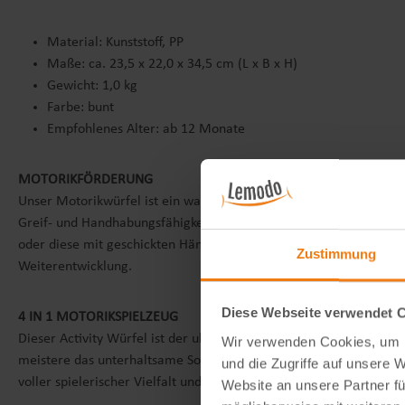
Material: Kunststoff, PP
Maße: ca. 23,5 x 22,0 x 34,5 cm (L x B x H)
Gewicht: 1,0 kg
Farbe: bunt
Empfohlenes Alter: ab 12 Monate
MOTORIKFÖRDERUNG
Unser Motorikwürfel ist ein wahres Meisterwerk, das gezielt darau
Greif- und Handhabungsfähigkeiten, die spielerisch entwickelt w
oder diese mit geschickten Händchen sortieren. Die harmonische
Zustimmung
Weiterentwicklung.
Diese Webseite verwendet 
4 IN 1 MOTORIKSPIELZEUG
Dieser Activity Würfel ist der ultimative Alleskönner, der gleich 
Wir verwenden Cookies, um I
meistere das unterhaltsame Sortierspiel, erlebe die Abenteuer d
und die Zugriffe auf unsere 
voller spielerischer Vielfalt und unendlicher Unterhaltung.
Website an unsere Partner fü