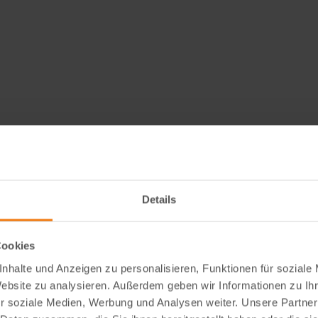
f ausgerichtet ist, die motorischen Talente unserer Kleinsten zu entf
erden. Wenn Babys und Kleinkinder mit dem Motorikspielzeug spielen,
 Kombination von Spaß und Bildung macht diesen Motorikwürfel zu ei
Details
Cookies
vier aufregende Motorikspiele in sich vereint. Tauche ein in die faszi
nhalte und Anzeigen zu personalisieren, Funktionen für soziale
er sich drehenden Drehscheibe und knacke die Rätsel des spannenden 
Website zu analysieren. Außerdem geben wir Informationen zu I
r soziale Medien, Werbung und Analysen weiter. Unsere Partner