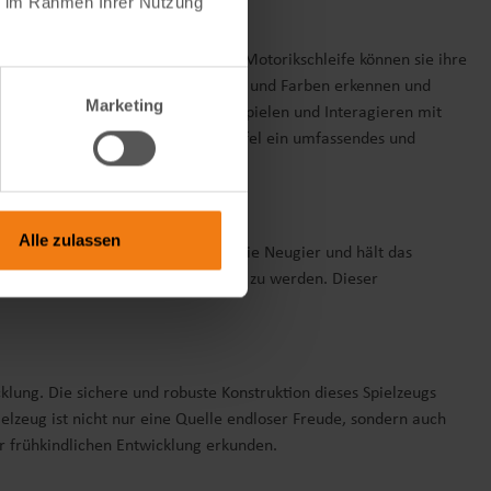
ie im Rahmen Ihrer Nutzung
inkindern zu unterstützen. Mit der Motorikschleife können sie ihre
en, während sie verschiedene Formen und Farben erkennen und
Marketing
e Entwicklung anregen. Durch das Spielen und Interagieren mit
t. Insgesamt bietet der Motorikwürfel ein umfassendes und
Alle zulassen
gen Varianten im Aufbau weckt es die Neugier und hält das
, immer wieder aufs Neue erkundet zu werden. Dieser
klung. Die sichere und robuste Konstruktion dieses Spielzeugs
ielzeug ist nicht nur eine Quelle endloser Freude, sondern auch
er frühkindlichen Entwicklung erkunden.