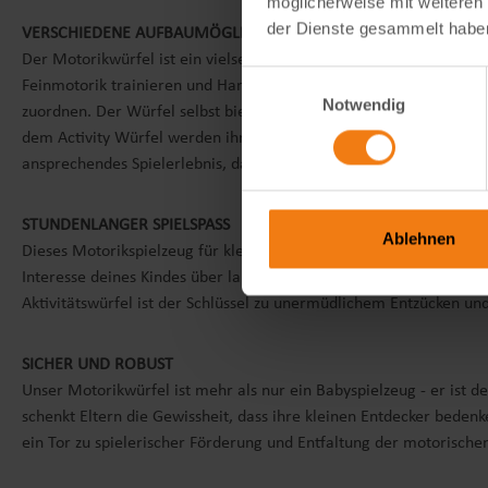
möglicherweise mit weiteren
der Dienste gesammelt habe
VERSCHIEDENE AUFBAUMÖGLICHKEITEN
Der Motorikwürfel ist ein vielseitiges Spielzeug, das verschieden
Einwilligungsauswahl
Feinmotorik trainieren und Hand-Augen-Koordination entwickeln. 
Notwendig
zuordnen. Der Würfel selbst bietet verschiedene Aufbaumöglichke
dem Activity Würfel werden ihre Greif- und Handhabungsfähigkeit
ansprechendes Spielerlebnis, das die motorische Entwicklung in v
STUNDENLANGER SPIELSPASS
Ablehnen
Dieses Motorikspielzeug für kleine Entdecker ab einem Jahr biete
Interesse deines Kindes über lange Zeiträume hinweg am Leben. E
Aktivitätswürfel ist der Schlüssel zu unermüdlichem Entzücken un
SICHER UND ROBUST
Unser Motorikwürfel ist mehr als nur ein Babyspielzeug - er ist d
schenkt Eltern die Gewissheit, dass ihre kleinen Entdecker bedenk
ein Tor zu spielerischer Förderung und Entfaltung der motorische