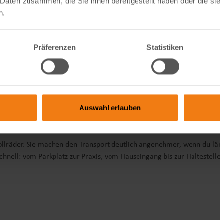
 Daten zusammen, die Sie ihnen bereitgestellt haben oder die s
n.
andere Haustiere, sofern sie zur Größen- und Gewichtsangabe passen. 
Präferenzen
Statistiken
ebung frei laufen sollen. Auch ältere Tiere, kleine Rassen oder Haus
im Alltag. Du musst nicht zwischen einer sperrigen Box und einer ein
Wegen kannst du dein Tier geschützt mitnehmen, ohne es ständig auf 
Bereich hat.
Auswahl erlauben
ollräder. Sie machen den Transport deutlich angenehmer, wenn du lä
nell: vom Parkplatz zur Praxis, vom Hauseingang bis zur Haltestelle