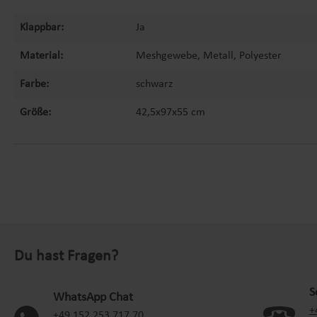
Klappbar:
Ja
Material:
Meshgewebe, Metall, Polyester
Farbe:
schwarz
Größe:
42,5x97x55 cm
Du hast Fragen?
S
WhatsApp Chat
+
(oeffnet in neuem Tab)
+49 152 253 717 70