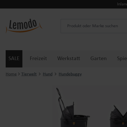
Inlan
 Hauptinhalt springen
Zur Suche springen
Zur Hauptnavigation springen
SALE
Freizeit
Werkstatt
Garten
Spie
Home
Tierwelt
Hund
Hundebuggy