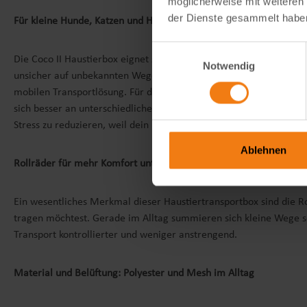
möglicherweise mit weiteren
der Dienste gesammelt habe
Für kleine Hunde, Katzen und Haustiere bis 8 kg
Einwilligungsauswahl
Die Coco II Haustierbox eignet sich für kleine Hunde, Katzen und 
Notwendig
unsicher auf unbekannten Wegen reagieren oder nicht in jeder Umg
mobilen Transportlösung. Für dich bedeutet das mehr Flexibilität 
sich besser an unterschiedliche Situationen anpasst. Auf kurzen 
Stress zu reduzieren, weil dein Haustier seinen eigenen sicheren 
Ablehnen
Rollräder für mehr Komfort unterwegs
Ein wesentliches Merkmal dieser Haustiertransportbox sind die R
tragen möchtest. Gerade im Alltag summieren sich kleine Wege sch
Transport kontrollierter und weniger anstrengend.
Material und Belüftung: Polyester und Mesh im Alltag