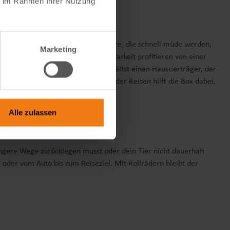
ie im Rahmen Ihrer Nutzung
Besonders praktisch ist sie für Tiere, die schnell müde werden,
Marketing
tiere mit eingeschränkter Belastbarkeit profitieren von einer
fachen Tasche wählen, sondern erhältst einen Haustierträger, der
dem Arm zu tragen. Bei Terminen oder Reisen hilft die Box dabei,
Alle zulassen
ngere Wege zurücklegen musst oder dein Tier nicht dauerhaft
 oder vom Auto bis zum Reiseziel. Mit Rollrädern bleibt der