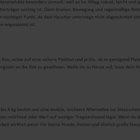
stierprodukte besonders sinnvoll, weil es im Alltag robust, leicht un
tierträger wichtig ist. Denn Krallen, Bewegung und regelmäßige Nut
in wichtiger Punkt, da dein Haustier unterwegs nicht abgeschottet sitz
n angespannt ist.
ie Box, achte auf eine sichere Position und prüfe, ob es genügend Pla
r langsam an die Box zu gewöhnen. Stelle sie zu Hause auf, lasse dein
 bis 8 kg besitzt und eine mobile, leichtere Alternative zur klassisch
ützen möchtest oder Wert auf weniger Trageaufwand legst. Wenn du d
rkeit wirklich passt. Für kleine Hunde, Katzen und ähnlich große Haus