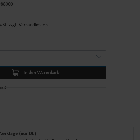
988009
s:
wSt. zzgl. Versandkosten
In den Warenkorb
out
Werktage (nur DE)