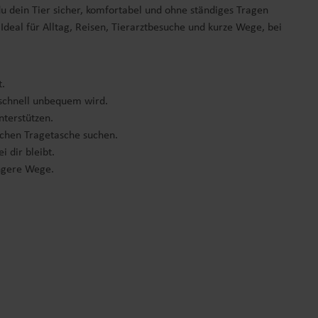
u dein Tier sicher, komfortabel und ohne ständiges Tragen
Ideal für Alltag, Reisen, Tierarztbesuche und kurze Wege, bei
t.
n schnell unbequem wird.
unterstützen.
sischen Tragetasche suchen.
i dir bleibt.
ängere Wege.