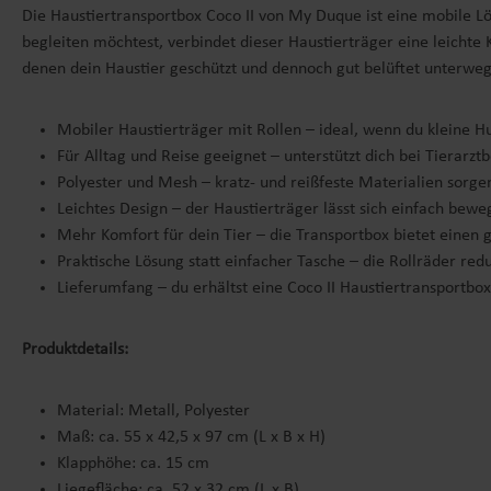
Die Haustiertransportbox Coco II von My Duque ist eine mobile Lö
begleiten möchtest, verbindet dieser Haustierträger eine leichte 
denen dein Haustier geschützt und dennoch gut belüftet unterwegs
Mobiler Haustierträger mit Rollen – ideal, wenn du kleine 
Für Alltag und Reise geeignet – unterstützt dich bei Tierar
Polyester und Mesh – kratz- und reißfeste Materialien sorgen
Leichtes Design – der Haustierträger lässt sich einfach beweg
Mehr Komfort für dein Tier – die Transportbox bietet einen 
Praktische Lösung statt einfacher Tasche – die Rollräder 
Lieferumfang – du erhältst eine Coco II Haustiertransportbo
Produktdetails:
Material: Metall, Polyester
Maß: ca. 55 x 42,5 x 97 cm (L x B x H)
Klapphöhe: ca. 15 cm
Liegefläche: ca. 52 x 32 cm (L x B)