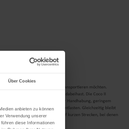
Über Cookies
8 kg sicher und möglichst bequem transportieren möchten.
ich Gepäck, Einkäufe oder Zubehör dabeihast. Die Coco II
liegt in der Kombination aus einfacher Handhabung, geringem
urch Schultern, Arme und Rücken entlasten. Gleichzeitig bleibt
 Medien anbieten zu können
nhöfe, in Eingangsbereichen oder auf kurzen Strecken, bei denen
hrer Verwendung unserer
 führen diese Informationen