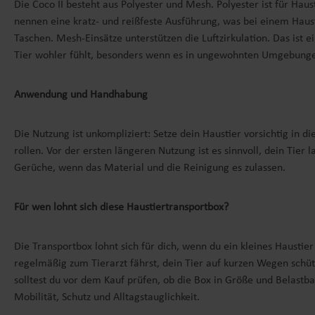
Die Coco II besteht aus Polyester und Mesh. Polyester ist für Hau
nennen eine kratz- und reißfeste Ausführung, was bei einem Haus
Taschen. Mesh-Einsätze unterstützen die Luftzirkulation. Das ist e
Tier wohler fühlt, besonders wenn es in ungewohnten Umgebunge
Anwendung und Handhabung
Die Nutzung ist unkompliziert: Setze dein Haustier vorsichtig in d
rollen. Vor der ersten längeren Nutzung ist es sinnvoll, dein Tie
Gerüche, wenn das Material und die Reinigung es zulassen.
Für wen lohnt sich diese Haustiertransportbox?
Die Transportbox lohnt sich für dich, wenn du ein kleines Haustier
regelmäßig zum Tierarzt fährst, dein Tier auf kurzen Wegen sch
solltest du vor dem Kauf prüfen, ob die Box in Größe und Belastba
Mobilität, Schutz und Alltagstauglichkeit.