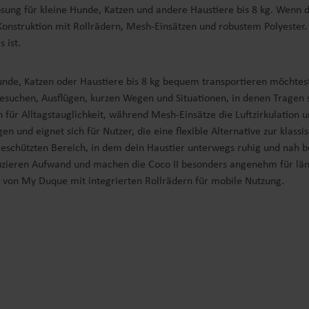
sung für kleine Hunde, Katzen und andere Haustiere bis 8 kg. Wenn d
Konstruktion mit Rollrädern, Mesh-Einsätzen und robustem Polyester. 
 ist.
Hunde, Katzen oder Haustiere bis 8 kg bequem transportieren möchtes
ztbesuchen, Ausflügen, kurzen Wegen und Situationen, in denen Trage
 für Alltagstauglichkeit, während Mesh-Einsätze die Luftzirkulation 
en und eignet sich für Nutzer, die eine flexible Alternative zur klas
geschützten Bereich, in dem dein Haustier unterwegs ruhig und nah be
reduzieren Aufwand und machen die Coco II besonders angenehm für l
x von My Duque mit integrierten Rollrädern für mobile Nutzung.