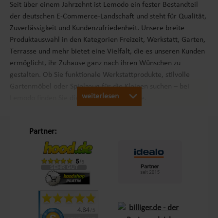
Seit über einem Jahrzehnt ist Lemodo ein fester Bestandteil
der deutschen E-Commerce-Landschaft und steht für Qualität,
Zuverlässigkeit und Kundenzufriedenheit. Unsere breite
Produktauswahl in den Kategorien Freizeit, Werkstatt, Garten,
Terrasse und mehr bietet eine Vielfalt, die es unseren Kunden
ermöglicht, ihr Zuhause ganz nach ihren Wünschen zu
gestalten. Ob Sie funktionale Werkstattprodukte, stilvolle
Gartenmöbel oder Spielzeug für die Kleinen suchen – bei
weiterlesen
Lemodo finden Sie die passenden Produkte.
Unsere Philosophie „Schöner Leben in Haus und Garten“
Partner:
Mit dem Leitsatz „Schöner Leben in Haus und Garten“ ist es
unser Ziel, das Einkaufserlebnis unserer Kunden in Europa so
angenehm wie möglich zu gestalten. Durch unsere
Eigenmarken
Lemodo
und
NATIV
bieten wir Produkte, die
genau auf die Bedürfnisse unserer Kunden abgestimmt sind.
Diese Marken stehen für Qualität und Funktionalität und