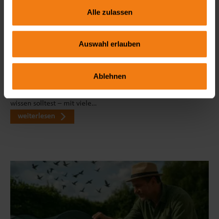
Alle zulassen
Auswahl erlauben
Seitenmarkise richtig wählen: FAQ zu Sicht- & Windschutz
Wie blickdicht ist eine Seitenmarkise wirklich? Welche Höhe
Ablehnen
ist ideal? Und braucht man dafür eine Genehmigung? In
unserem großen FAQ erfährst du alles, was du vor dem Kauf
wissen solltest – mit viele…
weiterlesen