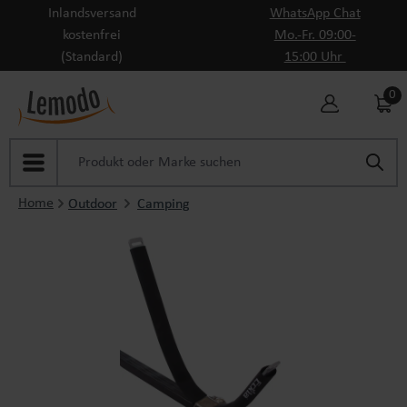
Inlandsversand
WhatsApp Chat
Zum Hauptinhalt springen
kostenfrei
Mo.-Fr. 09:00-
(Standard)
15:00 Uhr
0
Home
Outdoor
Camping