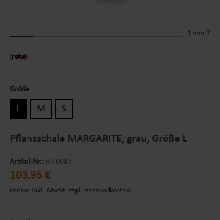
1
von 7
Größe
L
M
S
Pflanzschale MARGARITE, grau, Größe L
Artikel-Nr.:
RT-6087
Regulärer Preis:
103,95 €
Preise inkl. MwSt. zzgl. Versandkosten