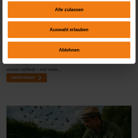
Alle zulassen
Auswahl erlauben
Seitenmarkise richtig wählen: FAQ zu Sicht- & Windschutz
Wie blickdicht ist eine Seitenmarkise wirklich? Welche Höhe
Ablehnen
ist ideal? Und braucht man dafür eine Genehmigung? In
unserem großen FAQ erfährst du alles, was du vor dem Kauf
wissen solltest – mit viele…
weiterlesen