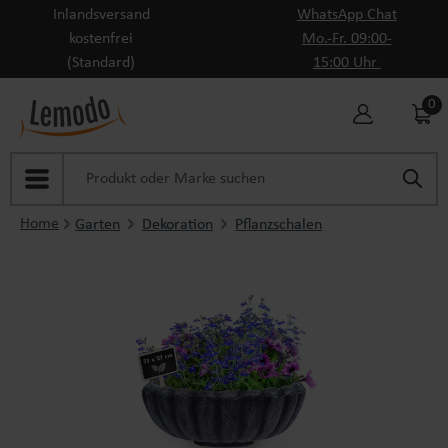
Inlandsversand
WhatsApp Chat
Zum Hauptinhalt springen
kostenfrei
Mo.-Fr. 09:00-
(Standard)
15:00 Uhr
0
Home
Garten
Dekoration
Pflanzschalen