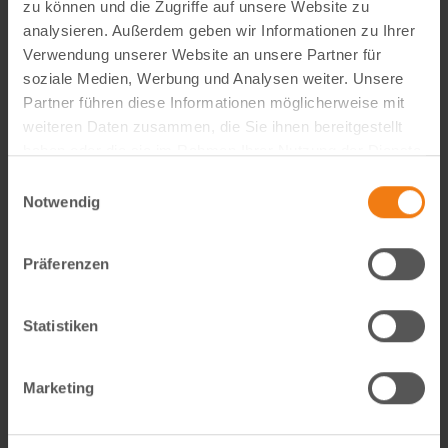
zu können und die Zugriffe auf unsere Website zu
analysieren. Außerdem geben wir Informationen zu Ihrer
Verwendung unserer Website an unsere Partner für
Visual Content Creator (m/w/d) – E-Commerce
soziale Medien, Werbung und Analysen weiter. Unsere
Partner führen diese Informationen möglicherweise mit
Werde Teil von Lemodo360! Als Visual Content Creator
weiteren Daten zusammen, die Sie ihnen bereitgestellt
gestaltest du verkaufsstarke Amazon- und E-Commerce-
haben oder die sie im Rahmen Ihrer Nutzung der Dienste
Bildwelten – von der Idee bis zum A++ Content. Kreativ,
gesammelt haben.
Einwilligungsauswahl
technisch, KI-getrieben und mit echtem…
Notwendig
weiterlesen
Präferenzen
Statistiken
Marketing