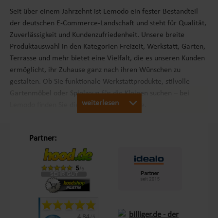
Seit über einem Jahrzehnt ist Lemodo ein fester Bestandteil
der deutschen E-Commerce-Landschaft und steht für Qualität,
Zuverlässigkeit und Kundenzufriedenheit. Unsere breite
Produktauswahl in den Kategorien Freizeit, Werkstatt, Garten,
Terrasse und mehr bietet eine Vielfalt, die es unseren Kunden
ermöglicht, ihr Zuhause ganz nach ihren Wünschen zu
gestalten. Ob Sie funktionale Werkstattprodukte, stilvolle
Gartenmöbel oder Spielzeug für die Kleinen suchen – bei
weiterlesen
Lemodo finden Sie die passenden Produkte.
Unsere Philosophie „Schöner Leben in Haus und Garten“
Partner:
Mit dem Leitsatz „Schöner Leben in Haus und Garten“ ist es
unser Ziel, das Einkaufserlebnis unserer Kunden in Europa so
angenehm wie möglich zu gestalten. Durch unsere
Eigenmarken
Lemodo
und
NATIV
bieten wir Produkte, die
genau auf die Bedürfnisse unserer Kunden abgestimmt sind.