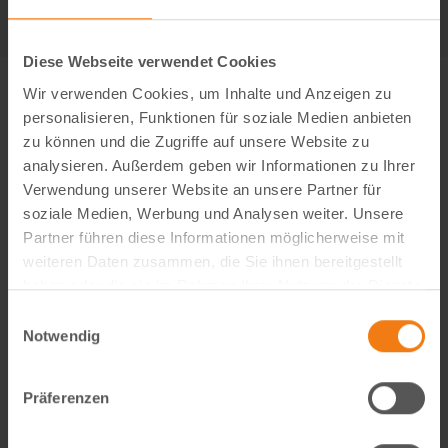
Diese Webseite verwendet Cookies
Wir verwenden Cookies, um Inhalte und Anzeigen zu
personalisieren, Funktionen für soziale Medien anbieten
zu können und die Zugriffe auf unsere Website zu
analysieren. Außerdem geben wir Informationen zu Ihrer
Verwendung unserer Website an unsere Partner für
soziale Medien, Werbung und Analysen weiter. Unsere
Partner führen diese Informationen möglicherweise mit
weiteren Daten zusammen, die Sie ihnen bereitgestellt
haben oder die sie im Rahmen Ihrer Nutzung der Dienste
gesammelt haben.
Einwilligungsauswahl
Notwendig
Visual Content Creator (m/w/d) – E-Commerce
Werde Teil von Lemodo360! Als Visual Content Creator
Präferenzen
gestaltest du verkaufsstarke Amazon- und E-Commerce-
Bildwelten – von der Idee bis zum A++ Content. Kreativ,