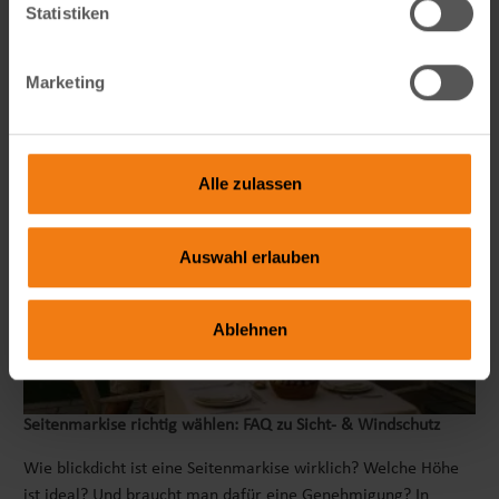
technisch, KI-getrieben und mit echtem…
Statistiken
weiterlesen
Marketing
Alle zulassen
Auswahl erlauben
Ablehnen
Seitenmarkise richtig wählen: FAQ zu Sicht- & Windschutz
Wie blickdicht ist eine Seitenmarkise wirklich? Welche Höhe
ist ideal? Und braucht man dafür eine Genehmigung? In