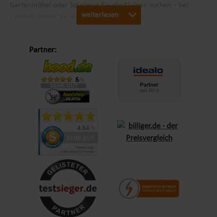
Gartenmöbel oder Spielzeug für die Kleinen suchen – bei
weiterlesen
Lemodo finden Sie die passenden Produkte.
Unsere Philosophie „Schöner Leben in Haus und Garten“
Partner:
Mit dem Leitsatz „Schöner Leben in Haus und Garten“ ist es
unser Ziel, das Einkaufserlebnis unserer Kunden in Europa so
angenehm wie möglich zu gestalten. Durch unsere
Eigenmarken
Lemodo
und
NATIV
bieten wir Produkte, die
genau auf die Bedürfnisse unserer Kunden abgestimmt sind.
Diese Marken stehen für Qualität und Funktionalität und
lassen keine Wünsche offen – sei es im Bereich Terrasse,
Outdoor oder Living.
Kundenzufriedenheit und Service aus Deutschland
Mit einem zentralen Standort in Bechhofen, im Herzen