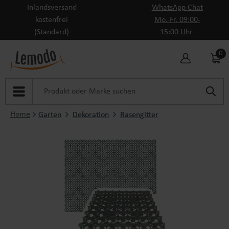
Inlandsversand
WhatsApp Chat
Zum Hauptinhalt springen
kostenfrei
Mo.-Fr. 09:00-
(Standard)
15:00 Uhr
0
Home
Garten
Dekoration
Rasengitter