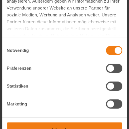
analysieren. Außerdem geben wir Informationen zu Ihrer
Visual Content Creator (m/w/d) – E-Commerce
Verwendung unserer Website an unsere Partner für
soziale Medien, Werbung und Analysen weiter. Unsere
Werde Teil von Lemodo360! Als Visual Content Creator
Partner führen diese Informationen möglicherweise mit
gestaltest du verkaufsstarke Amazon- und E-Commerce-
weiteren Daten zusammen, die Sie ihnen bereitgestellt
Bildwelten – von der Idee bis zum A++ Content. Kreativ,
haben oder die sie im Rahmen Ihrer Nutzung der Dienste
technisch, KI-getrieben und mit echtem…
gesammelt haben.
Einwilligungsauswahl
weiterlesen
Notwendig
Präferenzen
Statistiken
Marketing