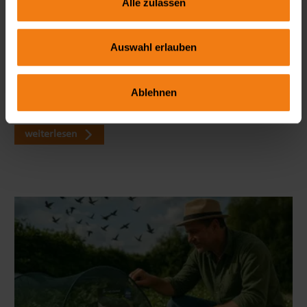
Alle zulassen
Seitenmarkise richtig wählen: FAQ zu Sicht- & Windschutz
Auswahl erlauben
Wie blickdicht ist eine Seitenmarkise wirklich? Welche Höhe
ist ideal? Und braucht man dafür eine Genehmigung? In
Ablehnen
unserem großen FAQ erfährst du alles, was du vor dem Kauf
wissen solltest – mit viele…
weiterlesen