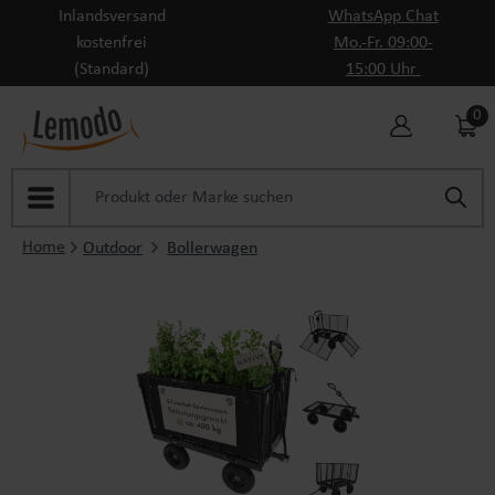
Inlandsversand
WhatsApp Chat
Zum Hauptinhalt springen
kostenfrei
Mo.-Fr. 09:00-
(Standard)
15:00 Uhr
0
Home
Outdoor
Bollerwagen