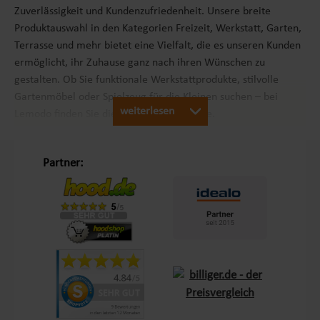
Zuverlässigkeit und Kundenzufriedenheit. Unsere breite
Produktauswahl in den Kategorien Freizeit, Werkstatt, Garten,
Terrasse und mehr bietet eine Vielfalt, die es unseren Kunden
ermöglicht, ihr Zuhause ganz nach ihren Wünschen zu
gestalten. Ob Sie funktionale Werkstattprodukte, stilvolle
Gartenmöbel oder Spielzeug für die Kleinen suchen – bei
weiterlesen
Lemodo finden Sie die passenden Produkte.
Unsere Philosophie „Schöner Leben in Haus und Garten“
Partner:
Mit dem Leitsatz „Schöner Leben in Haus und Garten“ ist es
unser Ziel, das Einkaufserlebnis unserer Kunden in Europa so
angenehm wie möglich zu gestalten. Durch unsere
Eigenmarken
Lemodo
und
NATIV
bieten wir Produkte, die
genau auf die Bedürfnisse unserer Kunden abgestimmt sind.
Diese Marken stehen für Qualität und Funktionalität und
lassen keine Wünsche offen – sei es im Bereich Terrasse,
Outdoor oder Living.