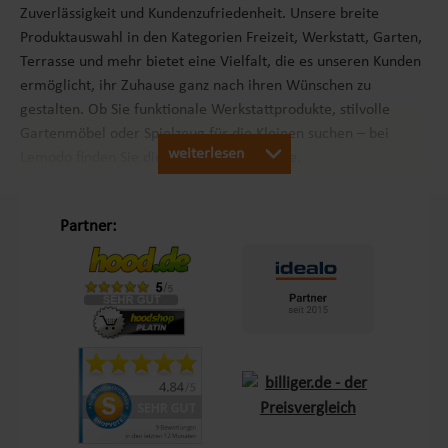
Zuverlässigkeit und Kundenzufriedenheit. Unsere breite
Produktauswahl in den Kategorien Freizeit, Werkstatt, Garten,
Terrasse und mehr bietet eine Vielfalt, die es unseren Kunden
ermöglicht, ihr Zuhause ganz nach ihren Wünschen zu
gestalten. Ob Sie funktionale Werkstattprodukte, stilvolle
Gartenmöbel oder Spielzeug für die Kleinen suchen – bei
weiterlesen
Lemodo finden Sie die passenden Produkte.
Unsere Philosophie „Schöner Leben in Haus und Garten“
Partner:
Mit dem Leitsatz „Schöner Leben in Haus und Garten“ ist es
unser Ziel, das Einkaufserlebnis unserer Kunden in Europa so
angenehm wie möglich zu gestalten. Durch unsere
Eigenmarken
Lemodo
und
NATIV
bieten wir Produkte, die
genau auf die Bedürfnisse unserer Kunden abgestimmt sind.
Diese Marken stehen für Qualität und Funktionalität und
lassen keine Wünsche offen – sei es im Bereich Terrasse,
Outdoor oder Living.