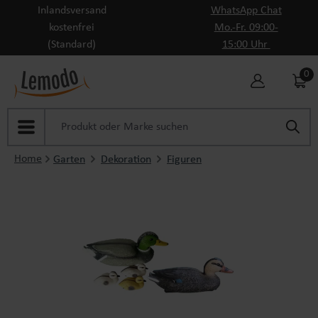
Inlandsversand
WhatsApp Chat
Zum Hauptinhalt springen
kostenfrei
Mo.-Fr. 09:00-
(Standard)
15:00 Uhr
0
Home
Garten
Dekoration
Figuren