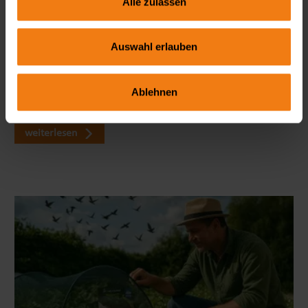
Alle zulassen
Seitenmarkise richtig wählen: FAQ zu Sicht- & Windschutz
Auswahl erlauben
Wie blickdicht ist eine Seitenmarkise wirklich? Welche Höhe
ist ideal? Und braucht man dafür eine Genehmigung? In
Ablehnen
unserem großen FAQ erfährst du alles, was du vor dem Kauf
wissen solltest – mit viele…
weiterlesen