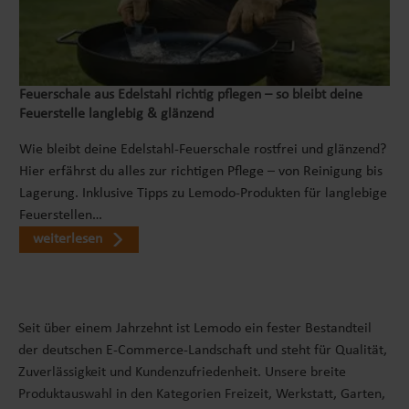
ob drinnen oder draußen, der Kinderbagger zum
draufsitzen ist ein zuverlässiger Begleiter für
aufregende Erkundungen. Unser Rutscherfahrzeug ist
weit mehr als nur ein einfaches Spielzeugauto. Es ist ein
offizielles Lizenzprodukt des renommierten
Feuerschale aus Edelstahl richtig pflegen – so bleibt deine
Feuerstelle langlebig & glänzend
Baumaschinenherstellers Caterpillar, was für höchste
Qualität und Liebe zum Detail steht. Genau wie bei den
Wie bleibt deine Edelstahl-Feuerschale rostfrei und glänzend?
echten Baumaschinen von Caterpillar wurde bei der
Hier erfährst du alles zur richtigen Pflege – von Reinigung bis
Herstellung unseres Kinderrutschers großer Wert auf
Lagerung. Inklusive Tipps zu Lemodo-Produkten für langlebige
Langlebigkeit und Stabilität gelegt. Das Rutschauto
Feuerstellen…
wurde aus robustem Kunststoff gefertigt, der den
weiterlesen
Herausforderungen selbst der wildesten Abenteuer
standhält. Es bietet den kleinen Entdeckern eine sichere
Fahrt, während sie die Welt erkunden. Bei der
Produktion wurde besonderes Augenmerk darauf
Seit über einem Jahrzehnt ist Lemodo ein fester Bestandteil
gelegt, scharfe Kanten und Übergänge zu vermeiden,
der deutschen E-Commerce-Landschaft und steht für Qualität,
um Verletzungen zu verhindern. FÖRDERUNG DES
Zuverlässigkeit und Kundenzufriedenheit. Unsere breite
SOZIALEN LERNENS Unser Rutscherauto ist nicht nur ein
Produktauswahl in den Kategorien Freizeit, Werkstatt, Garten,
Kinderfahrzeug für puren Spaß und Bewegung, sondern