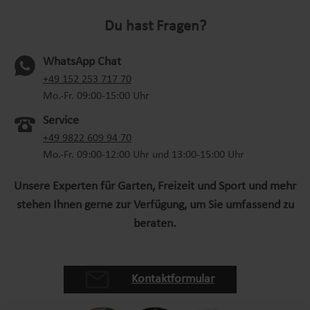
beansprucht, insbesondere die Beinmuskulatur. Durch
Du hast Fragen?
den beweglichen Baggerarm lernt Dein Kind, seine
Bewegungen zu kontrollieren. Je nach Verwendung als
Rutschfahrzeug oder als Lauflernwagen werden
WhatsApp Chat
unterschiedliche motorische Fähigkeiten gefördert.
(oeffnet in neuem Tab)
+49 152 253 717 70
Unser Kinderfahrzeug wurde sorgfältig gestaltet, um
Mo.-Fr. 09:00-15:00 Uhr
höchste Qualität und Sicherheit zu gewährleisten. Als
Service
offizielles Lizenzprodukt von Caterpillar erfüllt es die
+49 9822 609 94 70
anspruchsvollen Standards der Marke. Hergestellt aus
Mo.-Fr. 09:00-12:00 Uhr und 13:00-15:00 Uhr
robustem Kunststoff, ist das Fahrzeug langlebig und
bereit, selbst den wildesten Abenteuern standzuhalten.
Unsere Experten für Garten, Freizeit und Sport und mehr
Es ist leicht zu bewegen und ermöglicht es den kleinen
stehen Ihnen gerne zur Verfügung, um Sie umfassend zu
Abenteurern, ihre Umgebung mühelos zu erkunden. Der
beraten.
Kinderbagger dient nicht nur der körperlichen
Entwicklung, sondern fördert auch das soziale Lernen
und die Fantasie. Kinder haben die Möglichkeit, mit
anderen zu interagieren und in verschiedene Rollen zu
Kontaktformular
schlüpfen.Durch das gemeinsame Spiel können sie
wichtige soziale Fähigkeiten wie Teilen, Kommunikation