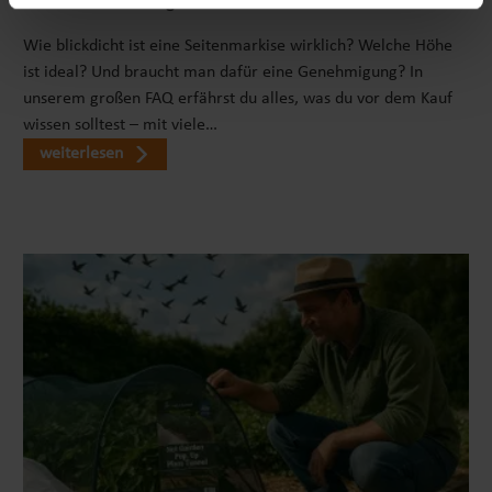
Seitenmarkise richtig wählen: FAQ zu Sicht- & Windschutz
Dank des beweglichen Baggerarms werden, im
Vergleich zu einem reinen Rutschauto, weitere
Wie blickdicht ist eine Seitenmarkise wirklich? Welche Höhe
Muskelgruppen und Bewegungsabläufe gefördert. Je
ist ideal? Und braucht man dafür eine Genehmigung? In
nach Alter reichen die Lerneffekte von grobmotorischen
unserem großen FAQ erfährst du alles, was du vor dem Kauf
Fähigkeiten über Gleichgewichtstraining bis hin zur
wissen solltest – mit viele…
Verbesserung der Geschicklichkeit. Es ist ein effektives
weiterlesen
Werkzeug, um die motorische Entwicklung auf
spielerische Weise zu fördern und zu unterstützen.
KINDERFAHRZEUG FÜR NEUGIERIGE ENTDECKER Mit
unserem Aufsitzbagger werden die Träume der Kinder
wahr! Ausgestattet mit einer beweglichen
Baggerschaufel und einem interaktiven Soundlenkrad
sorgt es für stundenlange Unterhaltung und Spielspaß.
Der Bagger zum draufsitzen bietet Deinem Kind die
Möglichkeit, seine Umgebung auf spannende Weise zu
erkunden und neue Abenteuer zu erleben. Die
bewegliche Baggerschaufel ermöglicht es dem kleinen
Entdecker, spielerisch mit Sand, Erde oder anderen
Materialien zu interagieren. Es fördert die Feinmotorik