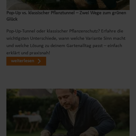
und regt die Fantasie an, während dein Kind seine
Pop‑Up vs. klassischer Pflanztunnel – Zwei Wege zum grünen
eigenen kleinen Baustellen erschafft. Das Soundlenkrad
Glück
bietet zusätzliche Unterhaltung, indem es realistische
Geräusche abspielt. Dein Kind wird begeistert sein, die
Pop-Up-Tunnel oder klassischer Pflanzenschutz? Erfahre die
verschiedenen Klänge zu entdecken und damit zu
wichtigsten Unterschiede, wann welche Variante Sinn macht
spielen. Mit diesem Kinder Bagger kann Dein Kind die
und welche Lösung zu deinem Gartenalltag passt – einfach
Welt um sich herum erkunden und seine Sinne schärfen.
erklärt und praxisnah!
Es kann neue Orte entdecken, Hindernisse überwinden
weiterlesen
und seine motorischen Fähigkeiten weiterentwickeln.
Gleichzeitig fördert das Kinderfahrzeug die
Vorstellungskraft und Kreativität deines Kindes, indem
es ihm ermöglicht, sich in verschiedene Rollen zu
versetzen, sei es als Bauarbeiter oder Abenteurer.
HOCHWERTIGE QUALITÄT Das Rutschfahrzeug ist robust
und sicher konstruiert, um den Anforderungen kleiner
Entdecker gerecht zu werden. Es bietet eine stabile und
sichere Fahrt, während dein Kind die Kontrolle über das
Lenkrad hat und seine Bewegungsfreiheit genießt. Egal