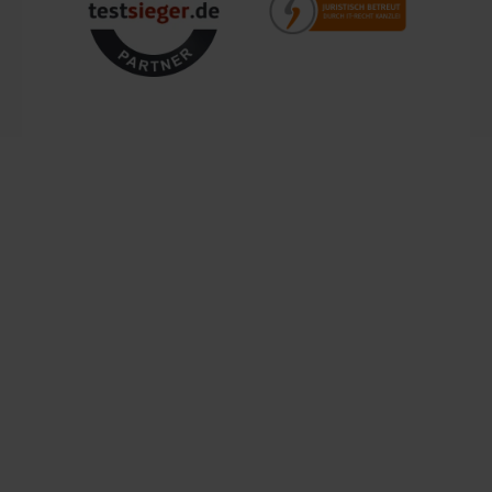
fantastische Gebäude zu erschaffen, oder als
Entdeckerfahrzeug, um aufregende Expeditionen zu
Mit einem zentralen Standort in Bechhofen, im Herzen
unternehmen. Die verschiedenen Einsatzmöglichkeiten
Frankens, garantieren wir schnellen Versand und Verfügbarkeit
des Sitzbaggers geben den Kindern die Freiheit, ihre
für Kunden in ganz Europa. Unsere Kunden schätzen nicht nur
eigene Welt zu gestalten und ihre kreativen Gedanken
die Produktvielfalt, sondern auch den Service, den wir ihnen
zum Ausdruck zu bringen.
bieten. Von der Beratung bis zur Lieferung ist unser Team stets
bestrebt, den Einkauf so angenehm und zuverlässig wie
möglich zu gestalten. Vertrauen Sie auf einen Händler, der
über 200.000 Kunden überzeugt hat und lassen Sie sich von
unserem Engagement für Qualität und Service begeistern.
Lemodo – Ihre Marke für Qualität und Vielfalt
Als spezialisierter E-Commerce-Händler arbeiten wir
kontinuierlich daran, unser Sortiment zu erweitern und die
Bedürfnisse unserer Kunden zu erfüllen. Die Kategorien
Freizeit, Werkstatt, Garten, Spielzeug, Terrasse, Outdoor und