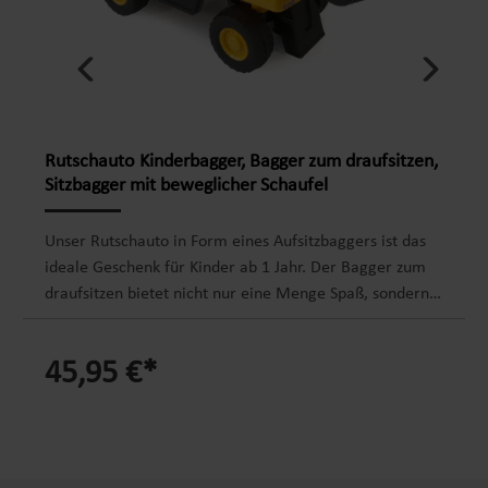
Rutschauto Kinderbagger, Bagger zum draufsitzen,
Sitzbagger mit beweglicher Schaufel
Unser Rutschauto in Form eines Aufsitzbaggers ist das
ideale Geschenk für Kinder ab 1 Jahr. Der Bagger zum
draufsitzen bietet nicht nur eine Menge Spaß, sondern
fördert auch die Fantasie, den Spieltrieb und die
Entdeckungslust. Dieses vielseitige Rutscherfahrzeug
45,95 €*
ermöglicht es Kindern, die Welt spielerisch zu erkunden
und ihre kognitive Entwicklung voranzutreiben. Der
Sitzbagger hilft die Beweglichkeit und Koordination
Deines Kindes zu verbessern. Durch das selbstständige
Fahren werden verschiedene Muskelgruppen