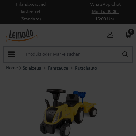
Inlandsversand
WhatsApp Chat
Zum Hauptinhalt springen
kostenfrei
Mo.-Fr. 09:00-
(Standard)
15:00 Uhr
0
Home
Spielzeug
Fahrzeuge
Rutschauto