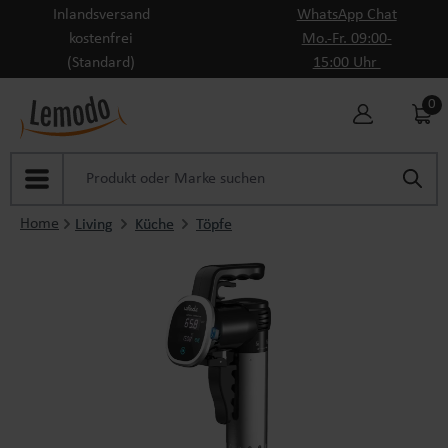
Inlandsversand
WhatsApp Chat
Zum Hauptinhalt springen
kostenfrei
Mo.-Fr. 09:00-
(Standard)
15:00 Uhr
0
Home
Living
Küche
Töpfe