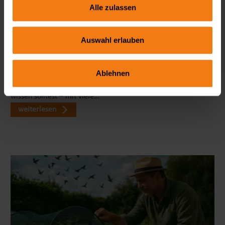
Alle zulassen
Auswahl erlauben
Seitenmarkise richtig wählen: FAQ zu Sicht- & Windschutz
Wie blickdicht ist eine Seitenmarkise wirklich? Welche Höhe
ist ideal? Und braucht man dafür eine Genehmigung? In
Ablehnen
unserem großen FAQ erfährst du alles, was du vor dem Kauf
wissen solltest – mit viele…
weiterlesen