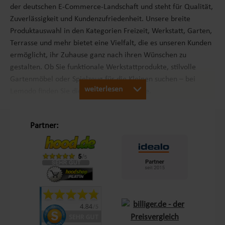
der deutschen E-Commerce-Landschaft und steht für Qualität,
Zuverlässigkeit und Kundenzufriedenheit. Unsere breite
Produktauswahl in den Kategorien Freizeit, Werkstatt, Garten,
Terrasse und mehr bietet eine Vielfalt, die es unseren Kunden
ermöglicht, ihr Zuhause ganz nach ihren Wünschen zu
gestalten. Ob Sie funktionale Werkstattprodukte, stilvolle
Gartenmöbel oder Spielzeug für die Kleinen suchen – bei
weiterlesen
Lemodo finden Sie die passenden Produkte.
Unsere Philosophie „Schöner Leben in Haus und Garten“
Partner:
Mit dem Leitsatz „Schöner Leben in Haus und Garten“ ist es
unser Ziel, das Einkaufserlebnis unserer Kunden in Europa so
angenehm wie möglich zu gestalten. Durch unsere
Eigenmarken
Lemodo
und
NATIV
bieten wir Produkte, die
genau auf die Bedürfnisse unserer Kunden abgestimmt sind.
Diese Marken stehen für Qualität und Funktionalität und
lassen keine Wünsche offen – sei es im Bereich Terrasse,