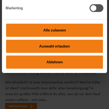
Marketing
Alle zulassen
Auswahl erlauben
Ablehnen
Seitenmarkise richtig wählen: FAQ zu Sicht- & Windschutz
Wie blickdicht ist eine Seitenmarkise wirklich? Welche Höhe
ist ideal? Und braucht man dafür eine Genehmigung? In
unserem großen FAQ erfährst du alles, was du vor dem Kauf
wissen solltest – mit viele…
weiterlesen