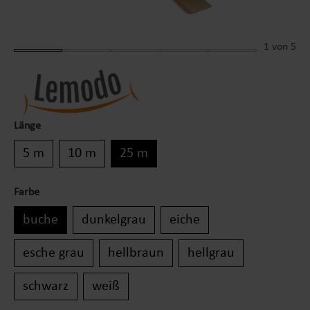
1
von 5
Länge
5 m
10 m
25 m
Farbe
buche
dunkelgrau
eiche
esche grau
hellbraun
hellgrau
schwarz
weiß