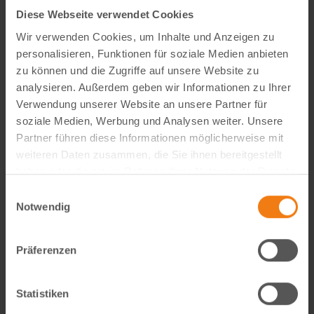
Diese Webseite verwendet Cookies
Wir verwenden Cookies, um Inhalte und Anzeigen zu
personalisieren, Funktionen für soziale Medien anbieten
zu können und die Zugriffe auf unsere Website zu
analysieren. Außerdem geben wir Informationen zu Ihrer
Verwendung unserer Website an unsere Partner für
soziale Medien, Werbung und Analysen weiter. Unsere
Partner führen diese Informationen möglicherweise mit
weiteren Daten zusammen, die Sie ihnen bereitgestellt
haben oder die sie im Rahmen Ihrer Nutzung der Dienste
Visual Content Creator (m/w/d) – E-Commerce
gesammelt haben.
Einwilligungsauswahl
Notwendig
Werde Teil von Lemodo360! Als Visual Content Creator
gestaltest du verkaufsstarke Amazon- und E-Commerce-
Bildwelten – von der Idee bis zum A++ Content. Kreativ,
Präferenzen
technisch, KI-getrieben und mit echtem…
weiterlesen
Statistiken