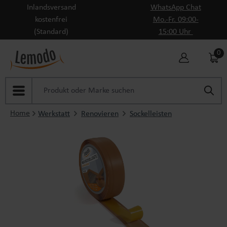
Inlandsversand
WhatsApp Chat
Zum Hauptinhalt springen
kostenfrei
Mo.-Fr. 09:00-
(Standard)
15:00 Uhr
0
Home
Werkstatt
Renovieren
Sockelleisten