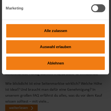
Marketing
Alle zulassen
Auswahl erlauben
Ablehnen
Seitenmarkise richtig wählen: FAQ zu Sicht- & Windschutz
Wie blickdicht ist eine Seitenmarkise wirklich? Welche Höhe
ist ideal? Und braucht man dafür eine Genehmigung? In
unserem großen FAQ erfährst du alles, was du vor dem Kauf
wissen solltest – mit viele…
weiterlesen