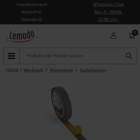
Inlandsversand
WhatsApp Chat
Zum Hauptinhalt springen
kostenfrei
Mo.-Fr. 09:00-
(Standard)
15:00 Uhr
0
Home
Werkstatt
Renovieren
Sockelleisten