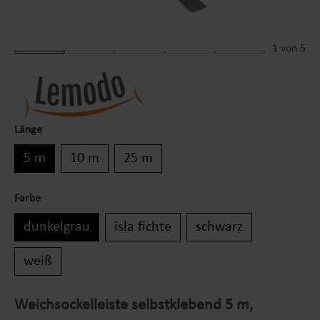
1
von 5
Länge
5 m
10 m
25 m
Farbe
dunkelgrau
isla fichte
schwarz
weiß
Weichsockelleiste selbstklebend 5 m,