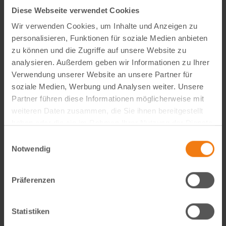
Diese Webseite verwendet Cookies
Wir verwenden Cookies, um Inhalte und Anzeigen zu
personalisieren, Funktionen für soziale Medien anbieten
zu können und die Zugriffe auf unsere Website zu
analysieren. Außerdem geben wir Informationen zu Ihrer
Verwendung unserer Website an unsere Partner für
soziale Medien, Werbung und Analysen weiter. Unsere
Partner führen diese Informationen möglicherweise mit
weiteren Daten zusammen, die Sie ihnen bereitgestellt
haben oder die sie im Rahmen Ihrer Nutzung der Dienste
Visual Content Creator (m/w/d) – E-Commerce
gesammelt haben.
Einwilligungsauswahl
Notwendig
Werde Teil von Lemodo360! Als Visual Content Creator
gestaltest du verkaufsstarke Amazon- und E-Commerce-
Bildwelten – von der Idee bis zum A++ Content. Kreativ,
Präferenzen
technisch, KI-getrieben und mit echtem…
weiterlesen
Statistiken