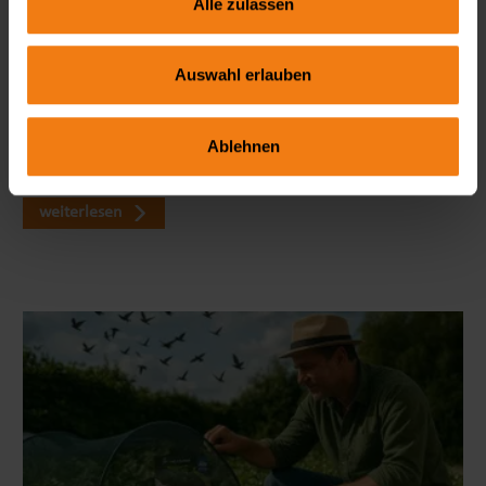
Alle zulassen
Seitenmarkise richtig wählen: FAQ zu Sicht- & Windschutz
Auswahl erlauben
Wie blickdicht ist eine Seitenmarkise wirklich? Welche Höhe
ist ideal? Und braucht man dafür eine Genehmigung? In
Ablehnen
unserem großen FAQ erfährst du alles, was du vor dem Kauf
wissen solltest – mit viele…
weiterlesen