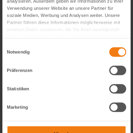
analysieren. Außerdem geben wir Informationen zu Ihrer
Visual Content Creator (m/w/d) – E-Commerce
Verwendung unserer Website an unsere Partner für
soziale Medien, Werbung und Analysen weiter. Unsere
Werde Teil von Lemodo360! Als Visual Content Creator
Partner führen diese Informationen möglicherweise mit
gestaltest du verkaufsstarke Amazon- und E-Commerce-
weiteren Daten zusammen, die Sie ihnen bereitgestellt
Bildwelten – von der Idee bis zum A++ Content. Kreativ,
haben oder die sie im Rahmen Ihrer Nutzung der Dienste
technisch, KI-getrieben und mit echtem…
gesammelt haben.
Einwilligungsauswahl
weiterlesen
Notwendig
Präferenzen
Statistiken
Marketing