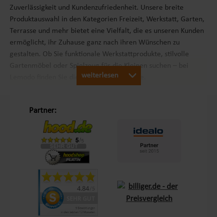
Zuverlässigkeit und Kundenzufriedenheit. Unsere breite
Produktauswahl in den Kategorien Freizeit, Werkstatt, Garten,
Terrasse und mehr bietet eine Vielfalt, die es unseren Kunden
ermöglicht, ihr Zuhause ganz nach ihren Wünschen zu
gestalten. Ob Sie funktionale Werkstattprodukte, stilvolle
Gartenmöbel oder Spielzeug für die Kleinen suchen – bei
weiterlesen
Lemodo finden Sie die passenden Produkte.
Unsere Philosophie „Schöner Leben in Haus und Garten“
Partner:
Mit dem Leitsatz „Schöner Leben in Haus und Garten“ ist es
unser Ziel, das Einkaufserlebnis unserer Kunden in Europa so
angenehm wie möglich zu gestalten. Durch unsere
Eigenmarken
Lemodo
und
NATIV
bieten wir Produkte, die
genau auf die Bedürfnisse unserer Kunden abgestimmt sind.
Diese Marken stehen für Qualität und Funktionalität und
lassen keine Wünsche offen – sei es im Bereich Terrasse,
Outdoor oder Living.