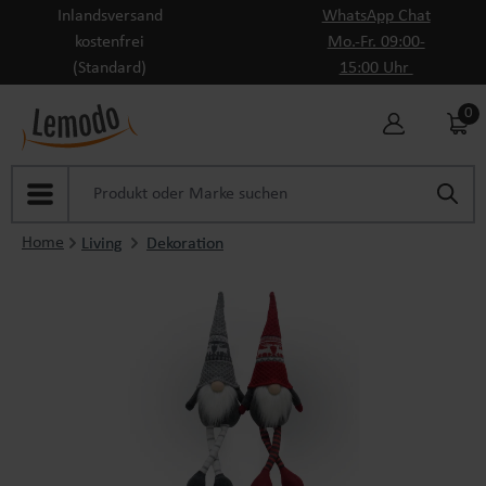
Inlandsversand
WhatsApp Chat
Zum Hauptinhalt springen
kostenfrei
Mo.-Fr. 09:00-
(Standard)
15:00 Uhr
0
Home
Living
Dekoration