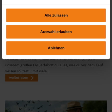
Alle zulassen
Auswahl erlauben
Seitenmarkise richtig wählen: FAQ zu Sicht- & Windschutz
Ablehnen
Wie blickdicht ist eine Seitenmarkise wirklich? Welche Höhe
ist ideal? Und braucht man dafür eine Genehmigung? In
unserem großen FAQ erfährst du alles, was du vor dem Kauf
wissen solltest – mit viele…
weiterlesen