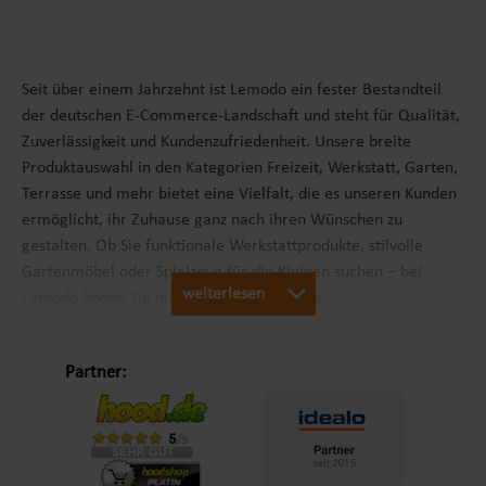
Seit über einem Jahrzehnt ist Lemodo ein fester Bestandteil
der deutschen E-Commerce-Landschaft und steht für Qualität,
Zuverlässigkeit und Kundenzufriedenheit. Unsere breite
Produktauswahl in den Kategorien Freizeit, Werkstatt, Garten,
Terrasse und mehr bietet eine Vielfalt, die es unseren Kunden
ermöglicht, ihr Zuhause ganz nach ihren Wünschen zu
gestalten. Ob Sie funktionale Werkstattprodukte, stilvolle
Gartenmöbel oder Spielzeug für die Kleinen suchen – bei
weiterlesen
Lemodo finden Sie die passenden Produkte.
Unsere Philosophie „Schöner Leben in Haus und Garten“
Partner:
Mit dem Leitsatz „Schöner Leben in Haus und Garten“ ist es
unser Ziel, das Einkaufserlebnis unserer Kunden in Europa so
angenehm wie möglich zu gestalten. Durch unsere