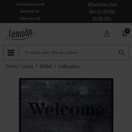
Inlandsversand
WhatsApp Chat
Zum Hauptinhalt springen
kostenfrei
Mo.-Fr. 09:00-
(Standard)
15:00 Uhr
0
Home
Living
Möbel
Fußmatten