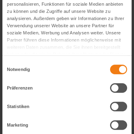
personalisieren, Funktionen für soziale Medien anbieten
zu können und die Zugriffe auf unsere Website zu
analysieren. Außerdem geben wir Informationen zu Ihrer
Verwendung unserer Website an unsere Partner für
soziale Medien, Werbung und Analysen weiter. Unsere
Partner führen diese Informationen möglicherweise mit
Visual Content Creator (m/w/d) – E-Commerce
weiteren Daten zusammen, die Sie ihnen bereitgestellt
Werde Teil von Lemodo360! Als Visual Content Creator
haben oder die sie im Rahmen Ihrer Nutzung der Dienste
gestaltest du verkaufsstarke Amazon- und E-Commerce-
gesammelt haben.
Einwilligungsauswahl
Bildwelten – von der Idee bis zum A++ Content. Kreativ,
Notwendig
technisch, KI-getrieben und mit echtem…
weiterlesen
Präferenzen
Statistiken
Marketing