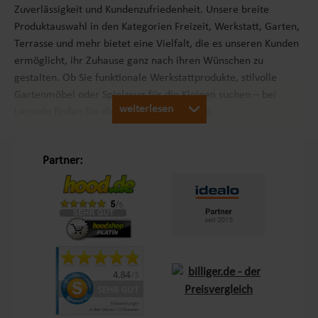
Zuverlässigkeit und Kundenzufriedenheit. Unsere breite
Produktauswahl in den Kategorien Freizeit, Werkstatt, Garten,
Terrasse und mehr bietet eine Vielfalt, die es unseren Kunden
ermöglicht, ihr Zuhause ganz nach ihren Wünschen zu
gestalten. Ob Sie funktionale Werkstattprodukte, stilvolle
Gartenmöbel oder Spielzeug für die Kleinen suchen – bei
weiterlesen
Lemodo finden Sie die passenden Produkte.
Unsere Philosophie „Schöner Leben in Haus und Garten“
Partner:
Mit dem Leitsatz „Schöner Leben in Haus und Garten“ ist es
unser Ziel, das Einkaufserlebnis unserer Kunden in Europa so
angenehm wie möglich zu gestalten. Durch unsere
Eigenmarken
Lemodo
und
NATIV
bieten wir Produkte, die
genau auf die Bedürfnisse unserer Kunden abgestimmt sind.
Diese Marken stehen für Qualität und Funktionalität und
lassen keine Wünsche offen – sei es im Bereich Terrasse,
Outdoor oder Living.