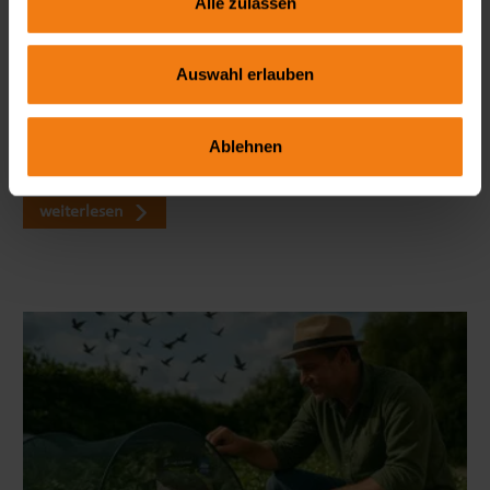
Alle zulassen
Seitenmarkise richtig wählen: FAQ zu Sicht- & Windschutz
Auswahl erlauben
Wie blickdicht ist eine Seitenmarkise wirklich? Welche Höhe
ist ideal? Und braucht man dafür eine Genehmigung? In
Ablehnen
unserem großen FAQ erfährst du alles, was du vor dem Kauf
wissen solltest – mit viele…
weiterlesen