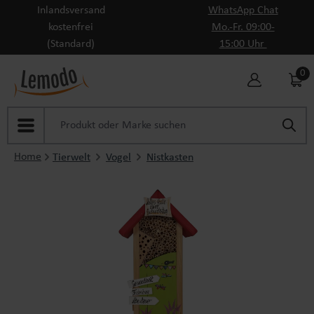
Inlandsversand
WhatsApp Chat
Zum Hauptinhalt springen
kostenfrei
Mo.-Fr. 09:00-
(Standard)
15:00 Uhr
0
Home
Tierwelt
Vogel
Nistkasten